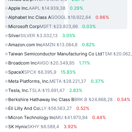
Apple Inc.
AAPL
₺14.939,38
0.29%
Alphabet Inc Class A
GOOGL
₺16.922,64
0.96%
Microsoft Corp
MSFT
₺23.823,66
0.03%
Silver
SILVER
₺3.032,13
3.05%
Amazon.com Inc
AMZN
₺13.084,8
0.82%
Taiwan Semiconductor Manufacturing Co Ltd
TSM
₺20.062
Broadcom Inc
AVGO
₺20.349,85
1.71%
SpaceX
SPCX
₺6.395,9
15.83%
Meta Platforms, Inc.
META
₺28.221,37
0.37%
Tesla, Inc.
TSLA
₺15.691,47
2.83%
Berkshire Hathaway Inc Class B
BRK.B
₺24.868,28
0.54%
Eli Lilly And Co
LLY
₺56.563,27
0.52%
Micron Technology Inc
MU
₺41.970,84
0.44%
SK Hynix
SKHY
₺6.589,4
3.92%