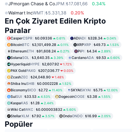
JPmorgan Chase & Co
JPM
₺17.081,66
0.34%
Walmart Inc
WMT
₺5.331,38
0.20%
En Çok Ziyaret Edilen Kripto
Paralar
Casper
CSPR
₺0.09336
ADI
ADI
₺328.34
0.61%
0.04%
Bitcoin
BTC
₺3,101,499.28
XRP
XRP
₺49.73
0.11%
1.53%
Ethereum
ETH
₺91,608.24
Pi
PI
₺4.34
0.27%
2.89%
Solana
SOL
₺3,640.35
Cardano
ADA
₺9.53
3.39%
0.60%
Hyperliquid
HYPE
₺2,607.92
1.72%
PAX Gold
PAXG
₺207,036.77
0.03%
Zcash
ZEC
₺24,048.90
1.48%
Shiba Inu
SHIB
₺0.0002228
1.52%
Biconomy
BICO
₺2.72
SKYAI
SKYAI
₺5.75
11.40%
12.00%
Sui
SUI
₺33.53
Dogecoin
DOGE
₺3.38
4.53%
1.55%
Kaspa
KAS
₺1.28
2.44%
Wiki Cat
WKC
₺0.000003832
5.60%
Stellar
XLM
₺7.92
Ondo
ONDO
₺16.99
3.57%
2.05%
Popüler