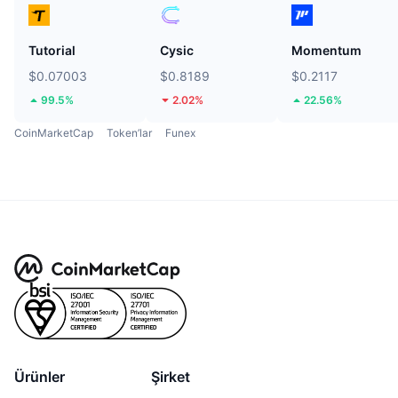
Tutorial
Cysic
Momentum
$0.07003
$0.8189
$0.2117
99.5%
2.02%
22.56%
CoinMarketCap
Token’lar
Funex
Ürünler
Şirket