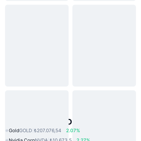
Popüler Gerçek Dünya Varlıkları
Gold
GOLD
₺207.076,54
2.07%
Nvidia Corp
NVDA
₺10.673,5
2.27%