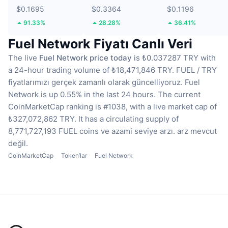
$0.1695
$0.3364
$0.1196
91.33%
28.28%
36.41%
Fuel Network Fiyatı Canlı Veri
The live
Fuel Network price today
is ₺0.037287 TRY with
a 24-hour trading volume of ₺18,471,846 TRY.
FUEL / TRY
fiyatlarımızı gerçek zamanlı olarak güncelliyoruz.
Fuel
Network is up 0.55% in the last 24 hours.
The current
CoinMarketCap ranking is #1038, with a live market cap of
₺327,072,862 TRY.
It has a circulating supply of
8,771,727,193 FUEL coins
ve azami seviye arzı. arz mevcut
değil.
CoinMarketCap
Token’lar
Fuel Network