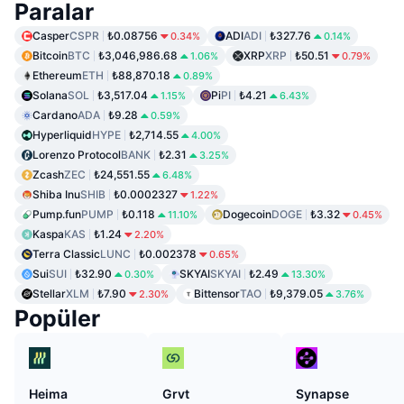
Paralar
Casper
CSPR
₺0.08756
ADI
ADI
₺327.76
0.34%
0.14%
Bitcoin
BTC
₺3,046,986.68
XRP
XRP
₺50.51
1.06%
0.79%
Ethereum
ETH
₺88,870.18
0.89%
Solana
SOL
₺3,517.04
Pi
PI
₺4.21
1.15%
6.43%
Cardano
ADA
₺9.28
0.59%
Hyperliquid
HYPE
₺2,714.55
4.00%
Lorenzo Protocol
BANK
₺2.31
3.25%
Zcash
ZEC
₺24,551.55
6.48%
Shiba Inu
SHIB
₺0.0002327
1.22%
Pump.fun
PUMP
₺0.118
Dogecoin
DOGE
₺3.32
11.10%
0.45%
Kaspa
KAS
₺1.24
2.20%
Terra Classic
LUNC
₺0.002378
0.65%
Sui
SUI
₺32.90
SKYAI
SKYAI
₺2.49
0.30%
13.30%
Stellar
XLM
₺7.90
Bittensor
TAO
₺9,379.05
2.30%
3.76%
Popüler
Heima
Grvt
Synapse