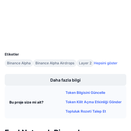
4.3
Gelecek Satışlar
Derecelendirme (CertiK)
Fonlama Oranları
Öğren & Kazan
etherscan.io
Gezginler
Takvimler
Cüzdanlar
ICO Takvimi
UCID
24087
Etiketler
Etkinlik Takvimi
Binance Alpha
Binance Alpha Airdrops
Layer 2
Hepsini göster
Boost
Daha fazla bilgi
Token Bilgisini Güncelle
Token Kilit Açma Etkinliği Gönder
Bu proje size mi ait?
Topluluk Rozeti Talep Et