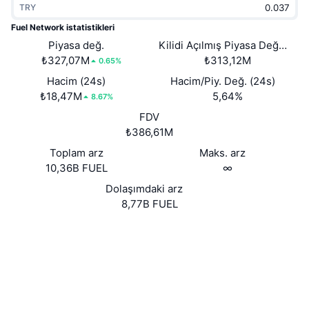
TRY
Popüler
Kripto ETF'leri
Öğren
CMC Model Bağlam Protokolü
Fuel Network istatistikleri
Yeni
Piyasa değ.
Kilidi Açılmış Piyasa Değeri
Bitcoin ETF'leri
x402
Haber
₺327,07M
₺313,12M
0.65%
Kripto
Ethereum ETF'leri
Hacim (24s)
Hacim/Piy. Değ. (24s)
Akademi
₺18,47M
5,64%
8.67%
Siyaset
FDV
Teknik analiz
Araştırma
₺386,61M
Spor
Toplam arz
Maks. arz
RSI
Videolar
10,36B FUEL
∞
Finans
MACD
Dolaşımdaki arz
Sözlük
8,77B FUEL
Teknoloji
Web sitesi
Website
Whitepaper
Türevler
Kampanyalar
NFT
Sosyal ağlar
Genel Bakış
Airdrop
Genel NFT İstatistikleri
0x675B...92079c
Sözleşmeler
Tasfiyeler
Elmas Ödülleri