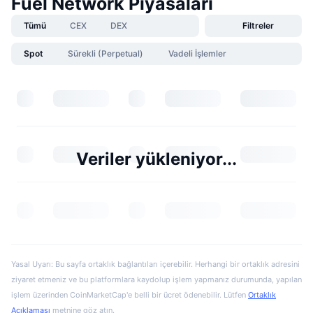
Fuel Network Piyasaları
Tümü
CEX
DEX
Filtreler
Spot
Sürekli (Perpetual)
Vadeli İşlemler
Veriler yükleniyor...
Yasal Uyarı: Bu sayfa ortaklık bağlantıları içerebilir. Herhangi bir ortaklık adresini
ziyaret etmeniz ve bu platformlara kaydolup işlem yapmanız durumunda, yapılan
işlem üzerinden CoinMarketCap'e belli bir ücret ödenebilir. Lütfen
Ortaklık
Açıklaması
metnine göz atın.