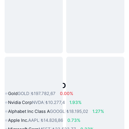
Popüler Gerçek Dünya Varlıkları
Gold
GOLD
₺197.782,67
0.00%
Nvidia Corp
NVDA
₺10.277,4
1.93%
Alphabet Inc Class A
GOOGL
₺18.195,02
1.27%
Apple Inc.
AAPL
₺14.826,86
0.73%