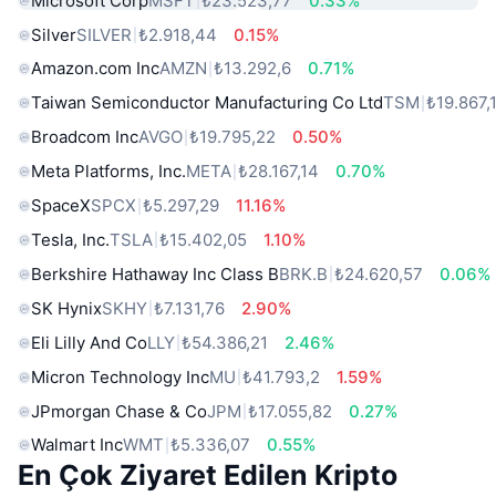
Microsoft Corp
MSFT
₺23.523,77
0.33%
Silver
SILVER
₺2.918,44
0.15%
Amazon.com Inc
AMZN
₺13.292,6
0.71%
Taiwan Semiconductor Manufacturing Co Ltd
TSM
₺19.867,
Broadcom Inc
AVGO
₺19.795,22
0.50%
Meta Platforms, Inc.
META
₺28.167,14
0.70%
SpaceX
SPCX
₺5.297,29
11.16%
Tesla, Inc.
TSLA
₺15.402,05
1.10%
Berkshire Hathaway Inc Class B
BRK.B
₺24.620,57
0.06%
SK Hynix
SKHY
₺7.131,76
2.90%
Eli Lilly And Co
LLY
₺54.386,21
2.46%
Micron Technology Inc
MU
₺41.793,2
1.59%
JPmorgan Chase & Co
JPM
₺17.055,82
0.27%
Walmart Inc
WMT
₺5.336,07
0.55%
En Çok Ziyaret Edilen Kripto