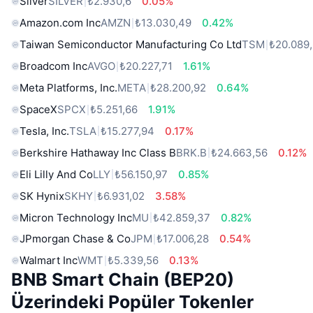
Silver
SILVER
₺2.930,6
0.05%
Amazon.com Inc
AMZN
₺13.030,49
0.42%
Taiwan Semiconductor Manufacturing Co Ltd
TSM
₺20.089
Broadcom Inc
AVGO
₺20.227,71
1.61%
Meta Platforms, Inc.
META
₺28.200,92
0.64%
SpaceX
SPCX
₺5.251,66
1.91%
Tesla, Inc.
TSLA
₺15.277,94
0.17%
Berkshire Hathaway Inc Class B
BRK.B
₺24.663,56
0.12%
Eli Lilly And Co
LLY
₺56.150,97
0.85%
SK Hynix
SKHY
₺6.931,02
3.58%
Micron Technology Inc
MU
₺42.859,37
0.82%
JPmorgan Chase & Co
JPM
₺17.006,28
0.54%
Walmart Inc
WMT
₺5.339,56
0.13%
BNB Smart Chain (BEP20)
Üzerindeki Popüler Tokenler