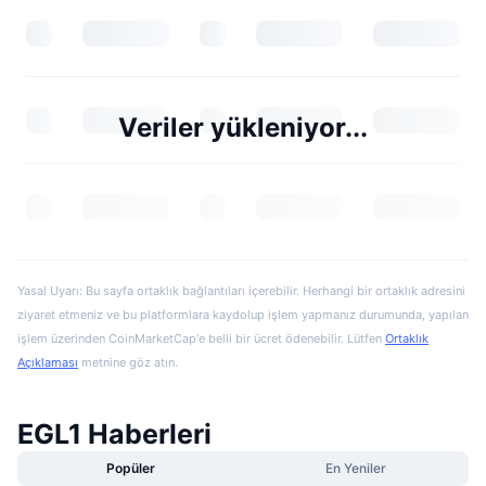
Veriler yükleniyor...
Yasal Uyarı: Bu sayfa ortaklık bağlantıları içerebilir. Herhangi bir ortaklık adresini
ziyaret etmeniz ve bu platformlara kaydolup işlem yapmanız durumunda, yapılan
işlem üzerinden CoinMarketCap'e belli bir ücret ödenebilir. Lütfen
Ortaklık
Açıklaması
metnine göz atın.
EGL1 Haberleri
Popüler
En Yeniler