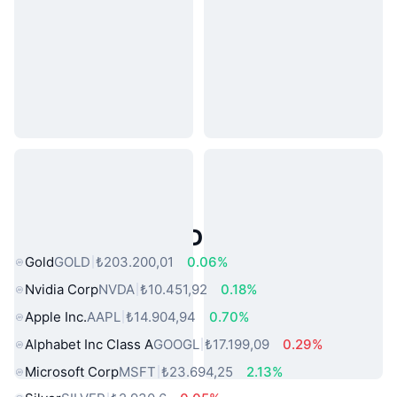
Popüler Gerçek Dünya Varlıkları
Gold
GOLD
₺203.200,01
0.06%
Nvidia Corp
NVDA
₺10.451,92
0.18%
Apple Inc.
AAPL
₺14.904,94
0.70%
Alphabet Inc Class A
GOOGL
₺17.199,09
0.29%
Microsoft Corp
MSFT
₺23.694,25
2.13%