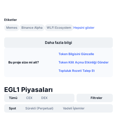
Cüzdanlar
Gelecek Satışlar
Fonlama Oranları
Öğren & Kazan
UCID
36761
Etiketler
Takvimler
Memes
Binance Alpha
WLFI Ecosystem
Hepsini göster
Boost
ICO Takvimi
Daha fazla bilgi
Etkinlik Takvimi
Token Bilgisini Güncelle
Token Kilit Açma Etkinliği Gönder
Bu proje size mi ait?
Topluluk Rozeti Talep Et
EGL1 Piyasaları
Tümü
CEX
DEX
Filtreler
Spot
Sürekli (Perpetual)
Vadeli İşlemler