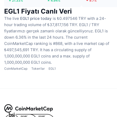
21.33%
4.94%
9.7%
EGL1 Fiyatı Canlı Veri
The live
EGL1 price today
is ₺0.497546 TRY with a 24-
hour trading volume of ₺37,817,156 TRY.
EGL1 / TRY
fiyatlarımızı gerçek zamanlı olarak güncelliyoruz.
EGL1 is
down 6.36% in the last 24 hours.
The current
CoinMarketCap ranking is #868, with a live market cap of
₺497,545,691 TRY.
It has a circulating supply of
1,000,000,000 EGL1 coins
and a max. supply of
1,000,000,000 EGL1 coins.
CoinMarketCap
Token’lar
EGL1