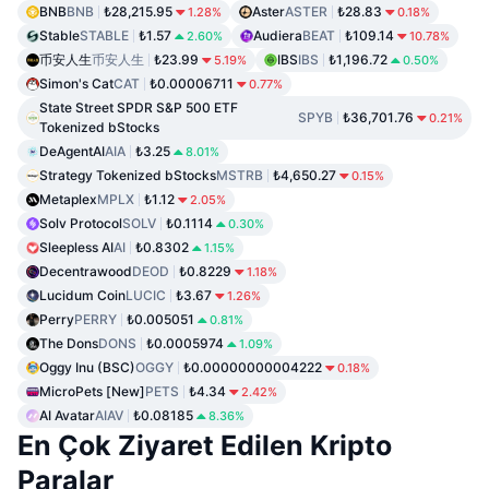
BNB
BNB
₺28,215.95
Aster
ASTER
₺28.83
1.28%
0.18%
Stable
STABLE
₺1.57
Audiera
BEAT
₺109.14
2.60%
10.78%
币安人生
币安人生
₺23.99
IBS
IBS
₺1,196.72
5.19%
0.50%
Simon's Cat
CAT
₺0.00006711
0.77%
State Street SPDR S&P 500 ETF
SPYB
₺36,701.76
0.21%
Tokenized bStocks
DeAgentAI
AIA
₺3.25
8.01%
Strategy Tokenized bStocks
MSTRB
₺4,650.27
0.15%
Metaplex
MPLX
₺1.12
2.05%
Solv Protocol
SOLV
₺0.1114
0.30%
Sleepless AI
AI
₺0.8302
1.15%
Decentrawood
DEOD
₺0.8229
1.18%
Lucidum Coin
LUCIC
₺3.67
1.26%
Perry
PERRY
₺0.005051
0.81%
The Dons
DONS
₺0.0005974
1.09%
Oggy Inu (BSC)
OGGY
₺0.00000000004222
0.18%
MicroPets [New]
PETS
₺4.34
2.42%
AI Avatar
AIAV
₺0.08185
8.36%
En Çok Ziyaret Edilen Kripto
Paralar