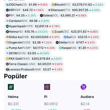
ZIGChain
ZIG
₺1.96
Bitcoin
BTC
₺3,076,111.62
9.18%
0.58%
XRP
XRP
₺49.72
Ethereum
ETH
₺90,907.25
1.56%
2.03%
Pi
PI
₺4.35
Solana
SOL
₺3,490.21
5.35%
0.56%
Cardano
ADA
₺9.58
5.43%
Hyperliquid
HYPE
₺2,651.14
2.79%
Heima
HEI
₺10.76
Zcash
ZEC
₺23,511.82
24.52%
4.68%
Shiba Inu
SHIB
₺0.0002245
Sui
SUI
₺32.15
3.37%
2.20%
Dogecoin
DOGE
₺3.28
Stellar
XLM
₺7.67
1.22%
3.51%
Pump.fun
PUMP
₺0.1112
Kaspa
KAS
₺1.20
6.34%
3.23%
SKYAI
SKYAI
₺3.93
40.59%
PAX Gold
PAXG
₺202,679.84
0.63%
Terra Classic
LUNC
₺0.00231
2.61%
Lorenzo Protocol
BANK
₺2.07
5.73%
Popüler
Heima
Pi
Audiera
$0.221
$0.0912
$2.14