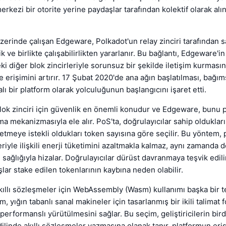
erkezi bir otorite yerine paydaşlar tarafından kolektif olarak alı
zerinde çalışan Edgeware, Polkadot'un relay zinciri tarafından 
ik ve birlikte çalışabilirlikten yararlanır. Bu bağlantı, Edgeware'i
i diğer blok zincirleriyle sorunsuz bir şekilde iletişim kurmasını
ve erişimini artırır. 17 Şubat 2020'de ana ağın başlatılması, bağım
alı bir platform olarak yolculuğunun başlangıcını işaret etti.
lok zinciri için güvenlik en önemli konudur ve Edgeware, bunu 
a mekanizmasıyla ele alır. PoS'ta, doğrulayıcılar sahip olduklar
 etmeye istekli oldukları token sayısına göre seçilir. Bu yöntem,
riyle ilişkili enerji tüketimini azaltmakla kalmaz, aynı zamanda d
n sağlığıyla hizalar. Doğrulayıcılar dürüst davranmaya teşvik edil
şlar stake edilen tokenlarının kaybına neden olabilir.
ıllı sözleşmeler için WebAssembly (Wasm) kullanımı başka bir t
 yığın tabanlı sanal makineler için tasarlanmış bir ikili talimat 
erformanslı yürütülmesini sağlar. Bu seçim, geliştiricilerin bird
linde akıllı sözleşmeler yazmasına olanak tanır, platformun erişil