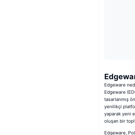
Edgewar
Edgeware ned
Edgeware (EDG
tasarlanmış ön
yenilikçi plat
yaparak yeni 
oluşan bir topl
Edgeware, Polk