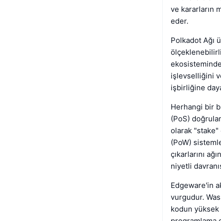
ve kararların m
eder.
Polkadot Ağı ü
ölçeklenebilirl
ekosistemindek
işlevselliğini 
işbirliğine day
Herhangi bir b
(PoS) doğrulam
olarak "stake"
(PoW) sistemle
çıkarlarını ağı
niyetli davranı
Edgeware'in ak
vurgudur. Wasm,
kodun yüksek p
programlama di