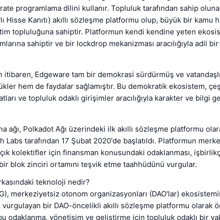
rate programlama dilini kullanır. Topluluk tarafından sahip olunan
lı Hisse Kanıtı) akıllı sözleşme platformu olup, büyük bir kamu 
tim topluluğuna sahiptir. Platformun kendi kendine yeten ekosiste
larına sahiptir ve bir lockdrop mekanizması aracılığıyla adil bir
n itibaren, Edgeware tam bir demokrasi sürdürmüş ve vatandaşl
ler hem de faydalar sağlamıştır. Bu demokratik ekosistem, çeşitl
tları ve topluluk odaklı girişimler aracılığıyla karakter ve bilgi ge
a ağı, Polkadot Ağı üzerindeki ilk akıllı sözleşme platformu ola
Labs tarafından 17 Şubat 2020'de başlatıldı. Platformun merk
çık kolektifler için finansman konusundaki odaklanması, işbirlikç
 bir blok zinciri ortamını teşvik etme taahhüdünü vurgular.
kasındaki teknoloji nedir?
), merkeziyetsiz otonom organizasyonları (DAO'lar) ekosistemin
k vurgulayan bir DAO-öncelikli akıllı sözleşme platformu olarak ö
bu odaklanma, yönetişim ve geliştirme için topluluk odaklı bir ya