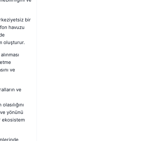
rkeziyetsiz bir
r fon havuzu
rde
m oluşturur.
 alınması
şletme
sını ve
ralların ve
 olasılığını
ü ve yönünü
r ekosistem
imlerinde