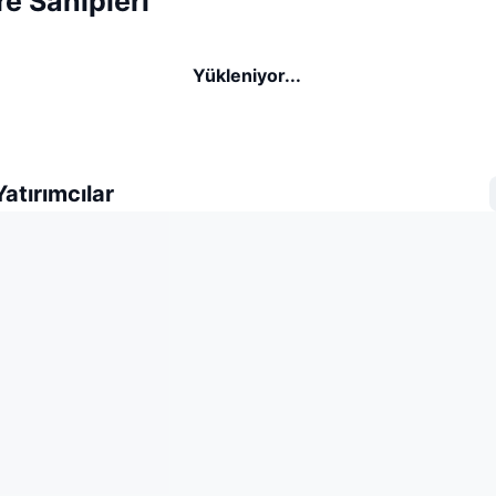
e Sahipleri
Yükleniyor...
atırımcılar