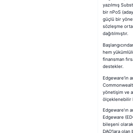
yazılmış Subst
bir nPoS (aday
güçlü bir yöne
sözleşme ortam
dağıtılmıştır.
Başlangıcında
hem yükümlülük
finansman fırsa
destekler.
Edgeware'in an
Commonwealth 
yönetişim ve a
ölçeklenebilir
Edgeware'ın ar
Edgeware (EDG
bileşeni olara
DAO'lara olan 