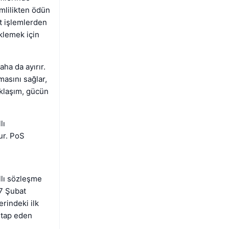
imlilikten ödün
it işlemlerden
klemek için
aha da ayırır.
asını sağlar,
aklaşım, gücün
lı
ur. PoS
llı sözleşme
17 Şubat
rindeki ilk
hitap eden