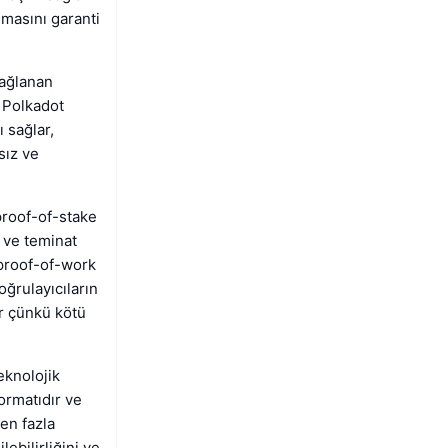
nmasını garanti
sağlanan
n Polkadot
 sağlar,
sız ve
proof-of-stake
ı ve teminat
 proof-of-work
oğrulayıcıların
ir çünkü kötü
eknolojik
formatıdır ve
en fazla
ebilirliğini ve