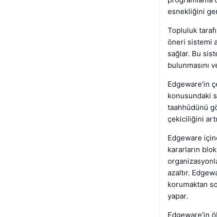
esnekliğini gen
Topluluk taraf
öneri sistemi a
sağlar. Bu sis
bulunmasını ve 
Edgeware'in çe
konusundaki so
taahhüdünü gös
çekiciliğini a
Edgeware içinde
kararların blok
organizasyonla
azaltır. Edgew
korumaktan so
yapar.
Edgeware'in öl