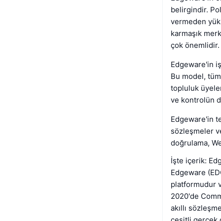
belirgindir. P
vermeden yükse
karmaşık merk
çok önemlidir.
Edgeware'in işb
Bu model, tüm 
topluluk üyele
ve kontrolün d
Edgeware'in tek
sözleşmeler ve
doğrulama, W
İşte içerik: E
Edgeware (EDG)
platformudur v
2020'de Commo
akıllı sözleşme
çeşitli gerçek