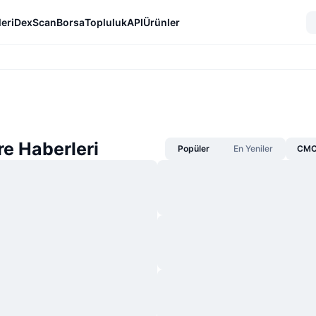
eri
DexScan
Borsa
Topluluk
API
Ürünler
e Haberleri
Popüler
En Yeniler
CMC 