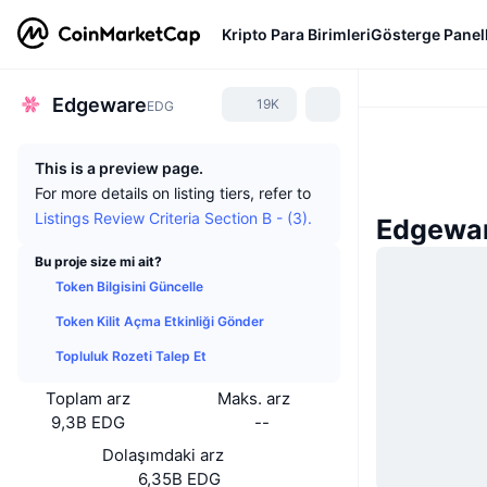
Kripto Para Birimleri
Gösterge Panell
Edgeware
19K
EDG
This is a preview page.
For more details on listing tiers, refer to
Listings Review Criteria Section B - (3).
Edgewar
Bu proje size mi ait?
Token Bilgisini Güncelle
Token Kilit Açma Etkinliği Gönder
Topluluk Rozeti Talep Et
Toplam arz
Maks. arz
9,3B EDG
--
Dolaşımdaki arz
6,35B EDG