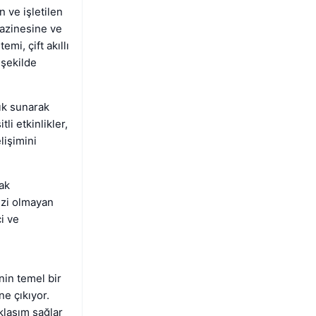
 ve işletilen
hazinesine ve
mi, çift akıllı
 şekilde
ık sunarak
i etkinlikler,
lişimini
rak
ezi olmayan
i ve
in temel bir
ne çıkıyor.
klaşım sağlar