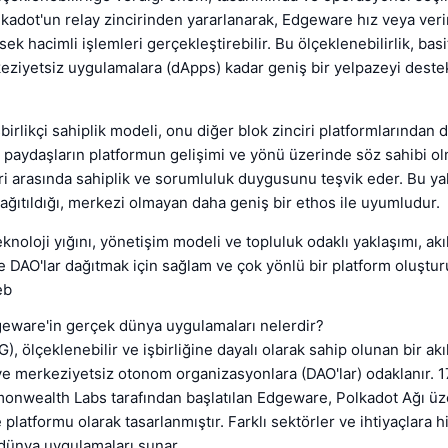
olkadot'un relay zincirinden yararlanarak, Edgeware hız veya ver
k hacimli işlemleri gerçekleştirebilir. Bu ölçeklenebilirlik, bas
eziyetsiz uygulamalara (dApps) kadar geniş bir yelpazeyi deste
irlikçi sahiplik modeli, onu diğer blok zinciri platformlarından d
paydaşların platformun gelişimi ve yönü üzerinde söz sahibi olm
ri arasında sahiplik ve sorumluluk duygusunu teşvik eder. Bu y
ağıtıldığı, merkezi olmayan daha geniş bir ethos ile uyumludur.
noloji yığını, yönetişim modeli ve topluluk odaklı yaklaşımı, akıl
 DAO'lar dağıtmak için sağlam ve çok yönlü bir platform oluştur
eb
dgeware'in gerçek dünya uygulamaları nelerdir?
, ölçeklenebilir ve işbirliğine dayalı olarak sahip olunan bir akı
e merkeziyetsiz otonom organizasyonlara (DAO'lar) odaklanır. 
nwealth Labs tarafından başlatılan Edgeware, Polkadot Ağı üze
 platformu olarak tasarlanmıştır. Farklı sektörler ve ihtiyaçlara 
 dünya uygulamaları sunar.