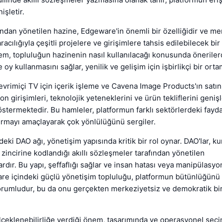
işletir.
ından yönetilen hazine, Edgeware'in önemli bir özelliğidir ve me
racılığıyla çeşitli projelere ve girişimlere tahsis edilebilecek bi
tem, topluluğun hazinenin nasıl kullanılacağı konusunda önerile
oy kullanmasını sağlar, yenilik ve gelişim için işbirlikçi bir orta
vrimiçi TV için içerik işleme ve Cavena Image Products'ın satın
n girişimleri, teknolojik yeteneklerini ve ürün tekliflerini geni
termektedir. Bu hamleler, platformun farklı sektörlerdeki fayda
rtırmayı amaçlayarak çok yönlülüğünü sergiler.
ki DAO ağı, yönetişim yapısında kritik bir rol oynar. DAO'lar, ku
 zincirine kodlandığı akıllı sözleşmeler tarafından yönetilen
rdır. Bu yapı, şeffaflığı sağlar ve insan hatası veya manipülasyon
are içindeki güçlü yönetişim topluluğu, platformun bütünlüğün
rumludur, bu da onu gerçekten merkeziyetsiz ve demokratik bi
çeklenebilirliğe verdiği önem, tasarımında ve operasyonel seç