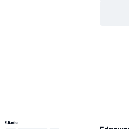
Website
Whitepaper
Web sitesi
Sosyal ağlar
0x4e0d...fc2270
Sözleşmeler
3.8
Derecelendirme (CertiK)
Denetimler
bscscan.com
Gezginler
Cüzdanlar
UCID
5274
Etiketler