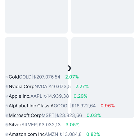
Popüler Gerçek Dünya Varlıkları
Gold
GOLD
₺207.076,54
2.07%
Nvidia Corp
NVDA
₺10.673,5
2.27%
Apple Inc.
AAPL
₺14.939,38
0.29%
Alphabet Inc Class A
GOOGL
₺16.922,64
0.96%
Microsoft Corp
MSFT
₺23.823,66
0.03%
Silver
SILVER
₺3.032,13
3.05%
Amazon.com Inc
AMZN
₺13.084,8
0.82%