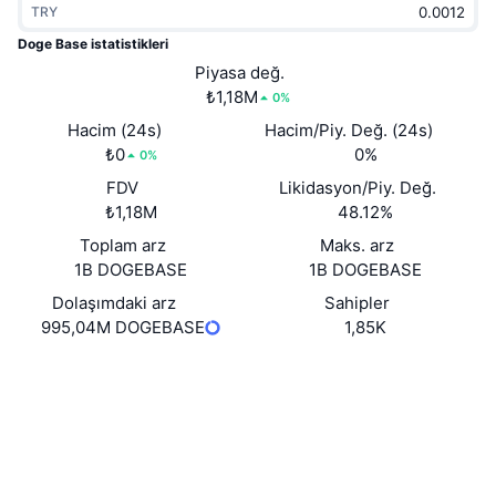
TRY
Popüler
Kripto ETF'leri
Öğren
CMC Model Bağlam Protokolü
Doge Base istatistikleri
Yeni
Piyasa değ.
Bitcoin ETF'leri
x402
Haber
₺1,18M
0%
Kripto
Ethereum ETF'leri
Hacim (24s)
Hacim/Piy. Değ. (24s)
Akademi
₺0
0%
0%
Siyaset
FDV
Likidasyon/Piy. Değ.
Teknik analiz
Araştırma
₺1,18M
48.12%
Spor
Toplam arz
Maks. arz
RSI
Videolar
1B DOGEBASE
1B DOGEBASE
Finans
MACD
Dolaşımdaki arz
Sahipler
Sözlük
995,04M DOGEBASE
1,85K
Teknoloji
Web sitesi
Website
Türevler
Kampanyalar
Sosyal ağlar
NFT
Genel Bakış
Airdrop
Sözleşmeler
0xD565...AFDAa4
Gezginler
basescan.org
Genel NFT İstatistikleri
Tasfiyeler
Elmas Ödülleri
Cüzdanlar