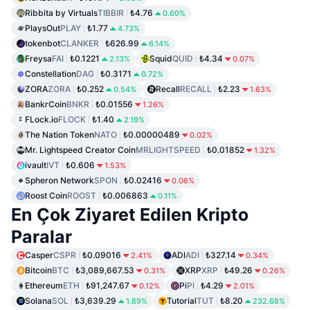
Ribbita by Virtuals
TIBBIR
₺4.76
0.60%
PlaysOut
PLAY
₺1.77
4.73%
tokenbot
CLANKER
₺626.99
6.14%
Freysa
FAI
₺0.1221
Squid
QUID
₺4.34
2.13%
0.07%
Constellation
DAG
₺0.3171
0.72%
ZORA
ZORA
₺0.252
Recall
RECALL
₺2.23
0.54%
1.63%
BankrCoin
BNKR
₺0.01556
1.26%
FLock.io
FLOCK
₺1.40
2.19%
The Nation Token
NATO
₺0.00000489
0.02%
Mr. Lightspeed Creator Coin
MRLIGHTSPEED
₺0.01852
1.32%
ivault
IVT
₺0.606
1.53%
Spheron Network
SPON
₺0.02416
0.06%
Roost Coin
ROOST
₺0.006863
0.11%
En Çok Ziyaret Edilen Kripto
Paralar
Casper
CSPR
₺0.09016
ADI
ADI
₺327.14
2.41%
0.34%
Bitcoin
BTC
₺3,089,667.53
XRP
XRP
₺49.26
0.31%
0.26%
Ethereum
ETH
₺91,247.67
Pi
PI
₺4.29
0.12%
2.01%
Solana
SOL
₺3,639.29
Tutorial
TUT
₺8.20
1.89%
232.68%