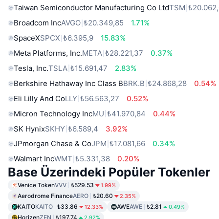
Taiwan Semiconductor Manufacturing Co Ltd
TSM
₺20.062
Broadcom Inc
AVGO
₺20.349,85
1.71%
SpaceX
SPCX
₺6.395,9
15.83%
Meta Platforms, Inc.
META
₺28.221,37
0.37%
Tesla, Inc.
TSLA
₺15.691,47
2.83%
Berkshire Hathaway Inc Class B
BRK.B
₺24.868,28
0.54%
Eli Lilly And Co
LLY
₺56.563,27
0.52%
Micron Technology Inc
MU
₺41.970,84
0.44%
SK Hynix
SKHY
₺6.589,4
3.92%
JPmorgan Chase & Co
JPM
₺17.081,66
0.34%
Walmart Inc
WMT
₺5.331,38
0.20%
Base Üzerindeki Popüler Tokenler
Venice Token
VVV
₺529.53
1.99%
Aerodrome Finance
AERO
₺20.60
2.35%
KAITO
KAITO
₺33.86
AWE
AWE
₺2.81
12.33%
0.49%
Horizen
ZEN
₺197.74
2.92%