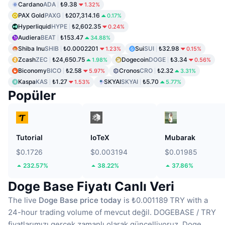
Cardano
ADA
₺9.38
1.32%
PAX Gold
PAXG
₺207,314.16
0.17%
Hyperliquid
HYPE
₺2,602.35
0.24%
Audiera
BEAT
₺153.47
34.88%
Shiba Inu
SHIB
₺0.0002201
Sui
SUI
₺32.98
1.23%
0.15%
Zcash
ZEC
₺24,650.75
Dogecoin
DOGE
₺3.34
1.98%
0.56%
Biconomy
BICO
₺2.58
Cronos
CRO
₺2.32
5.97%
3.31%
Kaspa
KAS
₺1.27
SKYAI
SKYAI
₺5.70
1.53%
5.77%
Popüler
Tutorial
IoTeX
Mubarak
$0.1726
$0.003194
$0.01985
232.57%
38.22%
37.86%
Doge Base Fiyatı Canlı Veri
The live
Doge Base price today
is ₺0.001189 TRY with a
24-hour trading volume of mevcut değil.
DOGEBASE / TRY
fiyatlarımızı gerçek zamanlı olarak güncelliyoruz.
Doge