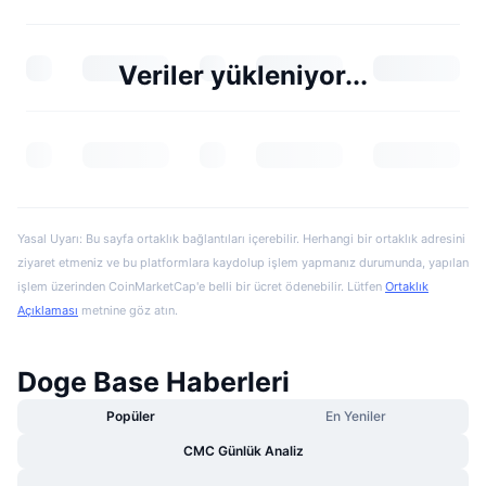
Veriler yükleniyor...
Yasal Uyarı: Bu sayfa ortaklık bağlantıları içerebilir. Herhangi bir ortaklık adresini
ziyaret etmeniz ve bu platformlara kaydolup işlem yapmanız durumunda, yapılan
işlem üzerinden CoinMarketCap'e belli bir ücret ödenebilir. Lütfen
Ortaklık
Açıklaması
metnine göz atın.
Doge Base Haberleri
Popüler
En Yeniler
CMC Günlük Analiz