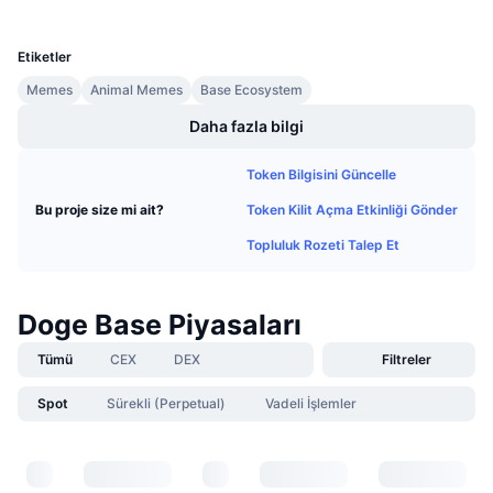
UCID
Gelecek Satışlar
36512
Fonlama Oranları
Öğren & Kazan
Etiketler
Memes
Animal Memes
Base Ecosystem
Takvimler
Daha fazla bilgi
ICO Takvimi
Token Bilgisini Güncelle
Etkinlik Takvimi
Token Kilit Açma Etkinliği Gönder
Bu proje size mi ait?
Topluluk Rozeti Talep Et
Doge Base Piyasaları
Tümü
CEX
DEX
Filtreler
Spot
Sürekli (Perpetual)
Vadeli İşlemler