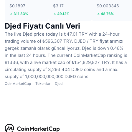
$0.1897
$3.17
$0.003346
311.83%
49.12%
48.76%
Djed Fiyatı Canlı Veri
The live
Djed price today
is ₺47.01 TRY with a 24-hour
trading volume of ₺596,307 TRY.
DJED / TRY fiyatlarımızı
gerçek zamanlı olarak güncelliyoruz.
Djed is down 0.48%
in the last 24 hours.
The current CoinMarketCap ranking is
#1336, with a live market cap of ₺154,829,827 TRY.
It has a
circulating supply of 3,293,404 DJED coins
and a max.
supply of 1,000,000,000,000 DJED coins.
CoinMarketCap
Token’lar
Djed