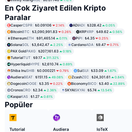
1.12%
En Çok Ziyaret Edilen Kripto
Paralar
Casper
CSPR
₺0.09106
ADI
ADI
₺328.42
2.14%
0.05%
Bitcoin
BTC
₺3,090,991.83
XRP
XRP
₺49.62
0.26%
0.56%
Ethereum
ETH
₺91,465.14
Pi
PI
₺4.35
0.11%
0.25%
Solana
SOL
₺3,642.47
Cardano
ADA
₺9.47
2.25%
0.71%
PAX Gold
PAXG
₺207,161.63
0.18%
Tutorial
TUT
₺9.17
311.32%
Hyperliquid
HYPE
₺2,610.74
0.69%
Shiba Inu
SHIB
₺0.000221
Sui
SUI
₺33.09
0.79%
1.67%
Audiera
BEAT
₺151.15
Zcash
ZEC
₺24,301.61
49.08%
0.84%
Dogecoin
DOGE
₺3.35
Biconomy
BICO
₺3.40
0.22%
22.89%
Cronos
CRO
₺2.34
SKYAI
SKYAI
₺5.74
2.36%
13.54%
Kaspa
KAS
₺1.27
0.61%
Popüler
Tutorial
Audiera
IoTeX