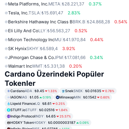
Meta Platforms, Inc.
META
₺28.221,37
0.37%
Tesla, Inc.
TSLA
₺15.691,47
2.83%
Berkshire Hathaway Inc Class B
BRK.B
₺24.868,28
0.54%
Eli Lilly And Co
LLY
₺56.563,27
0.52%
Micron Technology Inc
MU
₺41.970,84
0.44%
SK Hynix
SKHY
₺6.589,4
3.92%
JPmorgan Chase & Co
JPM
₺17.081,66
0.34%
Walmart Inc
WMT
₺5.331,38
0.20%
Cardano Üzerindeki Popüler
Tokenler
Cardano
ADA
₺9.45
Snek
SNEK
₺0.01635
1.33%
0.78%
IAGON
IAG
₺1.05
Minswap
MIN
₺0.1542
0.19%
0.60%
Liqwid Finance
LQ
₺8.61
0.25%
STUFF.io
STUFF
₺0.02516
1.84%
Indigo Protocol
INDY
₺4.65
25.57%
HOSKY Token
HOSKY
₺0.0000003187
0.09%
Infinity Rising
RISE
₺0.07746