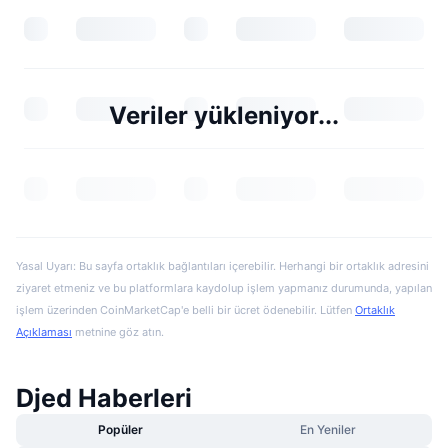
Veriler yükleniyor...
Yasal Uyarı: Bu sayfa ortaklık bağlantıları içerebilir. Herhangi bir ortaklık adresini
ziyaret etmeniz ve bu platformlara kaydolup işlem yapmanız durumunda, yapılan
işlem üzerinden CoinMarketCap'e belli bir ücret ödenebilir. Lütfen
Ortaklık
Açıklaması
metnine göz atın.
Djed Haberleri
Popüler
En Yeniler