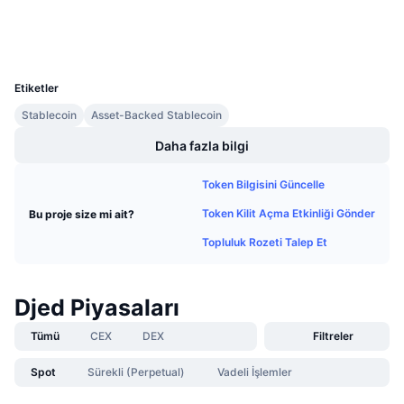
Gezginler
cardanoscan.io
Gelecek Satışlar
Fonlama Oranları
Öğren & Kazan
Cüzdanlar
UCID
21639
Takvimler
Etiketler
Stablecoin
Asset-Backed Stablecoin
ICO Takvimi
Daha fazla bilgi
Etkinlik Takvimi
Token Bilgisini Güncelle
Token Kilit Açma Etkinliği Gönder
Bu proje size mi ait?
Topluluk Rozeti Talep Et
Djed Piyasaları
Tümü
CEX
DEX
Filtreler
Spot
Sürekli (Perpetual)
Vadeli İşlemler