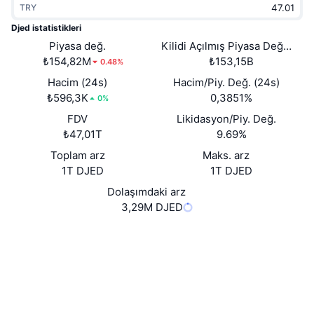
TRY
Popüler
Kripto ETF'leri
Öğren
CMC Model Bağlam Protokolü
Djed istatistikleri
Yeni
Piyasa değ.
Kilidi Açılmış Piyasa Değeri
Bitcoin ETF'leri
x402
Haber
₺154,82M
₺153,15B
0.48%
Kripto
Ethereum ETF'leri
Hacim (24s)
Hacim/Piy. Değ. (24s)
Akademi
₺596,3K
0,3851%
0%
Siyaset
FDV
Likidasyon/Piy. Değ.
Teknik analiz
Araştırma
₺47,01T
9.69%
Spor
Toplam arz
Maks. arz
RSI
Videolar
1T DJED
1T DJED
Finans
MACD
Dolaşımdaki arz
Sözlük
3,29M DJED
Teknoloji
Website
Whitepaper
Türevler
Kampanyalar
Web sitesi
NFT
Genel Bakış
Airdrop
Sosyal ağlar
Sözleşmeler
8db269...555344
Genel NFT İstatistikleri
3.6
Tasfiyeler
Elmas Ödülleri
Derecelendirme (CertiK)