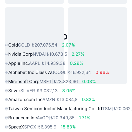
Popüler Gerçek Dünya Varlıkları
Gold
GOLD
₺207.076,54
2.07%
Nvidia Corp
NVDA
₺10.673,5
2.27%
Apple Inc.
AAPL
₺14.939,38
0.29%
Alphabet Inc Class A
GOOGL
₺16.922,64
0.96%
Microsoft Corp
MSFT
₺23.823,66
0.03%
Silver
SILVER
₺3.032,13
3.05%
Amazon.com Inc
AMZN
₺13.084,8
0.82%
Taiwan Semiconductor Manufacturing Co Ltd
TSM
₺20.062
Broadcom Inc
AVGO
₺20.349,85
1.71%
SpaceX
SPCX
₺6.395,9
15.83%