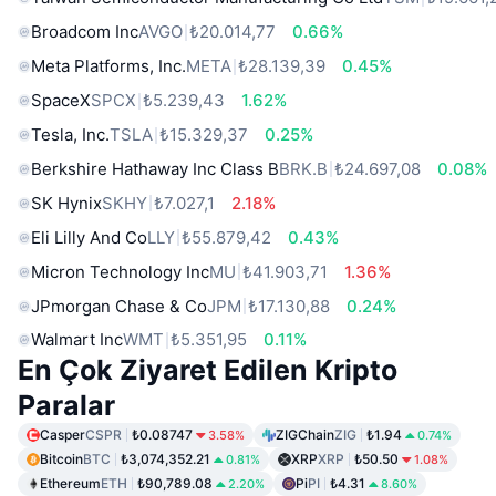
Broadcom Inc
AVGO
₺20.014,77
0.66%
Meta Platforms, Inc.
META
₺28.139,39
0.45%
SpaceX
SPCX
₺5.239,43
1.62%
Tesla, Inc.
TSLA
₺15.329,37
0.25%
Berkshire Hathaway Inc Class B
BRK.B
₺24.697,08
0.08%
SK Hynix
SKHY
₺7.027,1
2.18%
Eli Lilly And Co
LLY
₺55.879,42
0.43%
Micron Technology Inc
MU
₺41.903,71
1.36%
JPmorgan Chase & Co
JPM
₺17.130,88
0.24%
Walmart Inc
WMT
₺5.351,95
0.11%
En Çok Ziyaret Edilen Kripto
Paralar
Casper
CSPR
₺0.08747
ZIGChain
ZIG
₺1.94
3.58%
0.74%
Bitcoin
BTC
₺3,074,352.21
XRP
XRP
₺50.50
0.81%
1.08%
Ethereum
ETH
₺90,789.08
Pi
PI
₺4.31
2.20%
8.60%