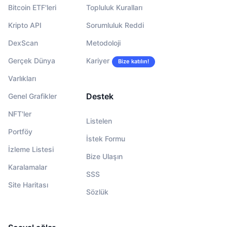
Bitcoin ETF'leri
Topluluk Kuralları
Kripto API
Sorumluluk Reddi
DexScan
Metodoloji
Gerçek Dünya
Kariyer
Bize katılın!
Varlıkları
Destek
Genel Grafikler
NFT'ler
Listelen
Portföy
İstek Formu
İzleme Listesi
Bize Ulaşın
Karalamalar
SSS
Site Haritası
Sözlük