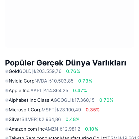
Popüler Gerçek Dünya Varlıkları
Gold
GOLD
₺203.559,76
0.76%
Nvidia Corp
NVDA
₺10.503,85
0.73%
Apple Inc.
AAPL
₺14.864,25
0.47%
Alphabet Inc Class A
GOOGL
₺17.360,15
0.70%
Microsoft Corp
MSFT
₺23.100,49
0.35%
Silver
SILVER
₺2.964,86
0.48%
Amazon.com Inc
AMZN
₺12.981,2
0.10%
Taiwan Semiconductor Manufacturing Co Ltd
TSM
₺19.661,