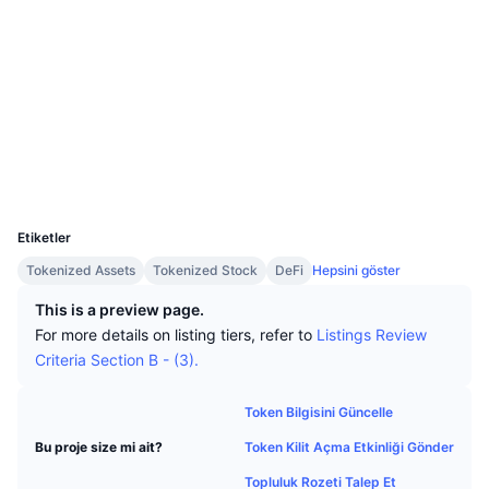
En İyi Trader'lar
Diğer yazılar
Borsa Girişleri/Çıkışları
Web sitesi
DEX API
Dönüştürücü
Öne Çıkanlar
Spot
Duyarlılık
Kurumsal
Bülten
Sosyal ağlar
Göstergeler
Popüler
Türevler
Sözleşmeler
Fiyatlandırma
0x5B64...D90d25
CMC Launch
Yakında
Korku ve Hırs Endeksi.
Gezginler
arbiscan.io
Kaynaklar
CMC Labs
Cüzdanlar
En Son Eklenen
Altcoin Sezonu Endeksi
UCID
28623
CMC Max
Yükselen/Düşen
Piyasa Döngüsü Göstergeleri
Etiketler
Dokümantasyon
Tokenized Assets
Tokenized Stock
DeFi
Hepsini göster
Öne Çıkan Haberler
En Çok Tıklanan
Bitcoin Hakimiyeti
SSS
This is a preview page.
Telegram Botu
For more details on listing tiers, refer to
Listings Review
Topluluk duygusu
CoinMarketCap 20 Endeksi
Criteria Section B - (3).
AI Entegrasyonları
Reklam
Zincir Sıralaması
CoinMarketCap 100 Endeksi
Token Bilgisini Güncelle
CMC Ajan Merkezi
Token Kilit Açma Etkinliği Gönder
Bu proje size mi ait?
Tahmin Piyasaları
ETF Akışları
Site Widget’ları
Yetenek Pazaryeri
Topluluk Rozeti Talep Et