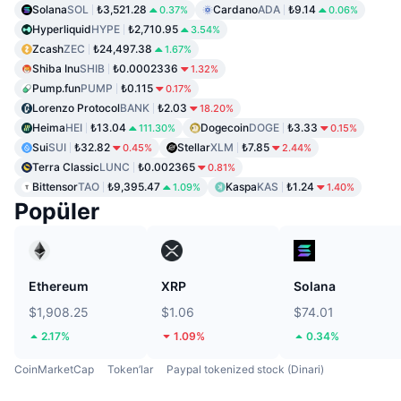
Solana
SOL
₺3,521.28
Cardano
ADA
₺9.14
0.37%
0.06%
Hyperliquid
HYPE
₺2,710.95
3.54%
Zcash
ZEC
₺24,497.38
1.67%
Shiba Inu
SHIB
₺0.0002336
1.32%
Pump.fun
PUMP
₺0.115
0.17%
Lorenzo Protocol
BANK
₺2.03
18.20%
Heima
HEI
₺13.04
Dogecoin
DOGE
₺3.33
111.30%
0.15%
Sui
SUI
₺32.82
Stellar
XLM
₺7.85
0.45%
2.44%
Terra Classic
LUNC
₺0.002365
0.81%
Bittensor
TAO
₺9,395.47
Kaspa
KAS
₺1.24
1.09%
1.40%
Popüler
Ethereum
XRP
Solana
$1,908.25
$1.06
$74.01
2.17%
1.09%
0.34%
CoinMarketCap
Token’lar
Paypal tokenized stock (Dinari)