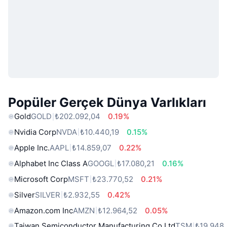
Popüler Gerçek Dünya Varlıkları
Gold
GOLD
₺202.092,04
0.19%
Nvidia Corp
NVDA
₺10.440,19
0.15%
Apple Inc.
AAPL
₺14.859,07
0.22%
Alphabet Inc Class A
GOOGL
₺17.080,21
0.16%
Microsoft Corp
MSFT
₺23.770,52
0.21%
Silver
SILVER
₺2.932,55
0.42%
Amazon.com Inc
AMZN
₺12.964,52
0.05%
Taiwan Semiconductor Manufacturing Co Ltd
TSM
₺19.948