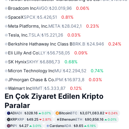
Broadcom Inc
AVGO
₺20.019,96
0.06%
SpaceX
SPCX
₺5.426,51
0.81%
Meta Platforms, Inc.
META
₺28.042,1
0.23%
Tesla, Inc.
TSLA
₺15.221,26
0.03%
Berkshire Hathaway Inc Class B
BRK.B
₺24.946
0.24%
Eli Lilly And Co
LLY
₺56.758,05
0.09%
SK Hynix
SKHY
₺6.886,73
0.68%
Micron Technology Inc
MU
₺42.294,52
0.74%
JPmorgan Chase & Co
JPM
₺16.973,8
0.03%
Walmart Inc
WMT
₺5.333,87
0.12%
En Çok Ziyaret Edilen Kripto
Paralar
ADI
ADI
₺328.16
Bitcoin
BTC
₺3,071,083.82
0.07%
0.24%
XRP
XRP
₺49.25
Ethereum
ETH
₺90,856.16
2.97%
0.01%
Pi
PI
₺4.27
Cardano
ADA
₺9.65
3.01%
6.19%