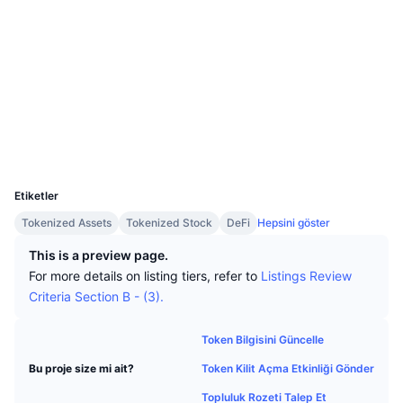
En İyi Trader'lar
Diğer yazılar
Borsa Girişleri/Çıkışları
Web sitesi
DEX API
Dönüştürücü
Öne Çıkanlar
Spot
Duyarlılık
Kurumsal
Bülten
Sosyal ağlar
Göstergeler
Popüler
Türevler
Sözleşmeler
Fiyatlandırma
0x7730...9F8475
CMC Launch
Yakında
Korku ve Hırs Endeksi.
Gezginler
arbiscan.io
Kaynaklar
CMC Labs
Cüzdanlar
En Son Eklenen
Altcoin Sezonu Endeksi
UCID
28618
CMC Max
Yükselen/Düşen
Piyasa Döngüsü Göstergeleri
Etiketler
Dokümantasyon
Tokenized Assets
Tokenized Stock
DeFi
Hepsini göster
Öne Çıkan Haberler
En Çok Tıklanan
Bitcoin Hakimiyeti
SSS
This is a preview page.
Telegram Botu
For more details on listing tiers, refer to
Listings Review
Topluluk duygusu
CoinMarketCap 20 Endeksi
Criteria Section B - (3).
AI Entegrasyonları
Reklam
Zincir Sıralaması
CoinMarketCap 100 Endeksi
Token Bilgisini Güncelle
CMC Ajan Merkezi
Token Kilit Açma Etkinliği Gönder
Bu proje size mi ait?
Tahmin Piyasaları
ETF Akışları
Site Widget’ları
Yetenek Pazaryeri
Topluluk Rozeti Talep Et