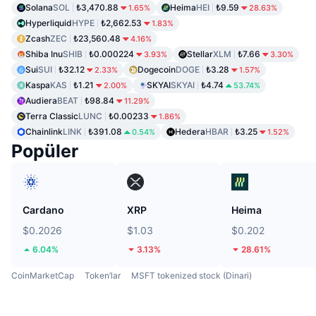
Solana
SOL
₺3,470.88
Heima
HEI
₺9.59
1.65%
28.63%
Hyperliquid
HYPE
₺2,662.53
1.83%
Zcash
ZEC
₺23,560.48
4.16%
Shiba Inu
SHIB
₺0.000224
Stellar
XLM
₺7.66
3.93%
3.30%
Sui
SUI
₺32.12
Dogecoin
DOGE
₺3.28
2.33%
1.57%
Kaspa
KAS
₺1.21
SKYAI
SKYAI
₺4.74
2.00%
53.74%
Audiera
BEAT
₺98.84
11.29%
Terra Classic
LUNC
₺0.00233
1.86%
Chainlink
LINK
₺391.08
Hedera
HBAR
₺3.25
0.54%
1.52%
Popüler
Cardano
XRP
Heima
$0.2026
$1.03
$0.202
6.04%
3.13%
28.61%
CoinMarketCap
Token’lar
MSFT tokenized stock (Dinari)