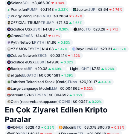
Solana
SOL
₺3,466.30
0.84%
Pump.fun
PUMP
₺0.1143
Jupiter
JUP
₺8.64
3.33%
2.76%
Pudgy Penguins
PENGU
₺0.2864
2.42%
OFFICIAL TRUMP
TRUMP
₺71.30
2.65%
Solstice USX
USX
₺47.83
Jito
JTO
₺23.26
0.30%
3.71%
Grass
GRASS
₺14.43
1.17%
Pyth Network
PYTH
₺1.86
0.83%
YZY MONEY
YZY
₺14.08
Raydium
RAY
₺29.31
1.42%
0.52%
Zebec Network
ZBCN
₺0.08414
1.32%
Solstice eUSX
EUSX
₺49.96
0.32%
Backpack
BP
₺20.38
Light
LIGHT
₺7.51
4.69%
6.26%
el gato
ELGATO
₺0.0004581
1.39%
Fabrinet Tokenized Stock (Ondo)
FNon
₺26,101.17
4.48%
Large Language Model
LLM
₺0.004862
5.32%
Stream SZN
STRSZN
₺0.004692
3.05%
Coin (reservebankapp.com)
COINS
₺0.0047
0.22%
En Çok Ziyaret Edilen Kripto
Paralar
ADI
ADI
₺328.43
Bitcoin
BTC
₺3,078,890.76
0.25%
0.33%
XRP
XRP
₺49.13
Ethereum
ETH
₺91,050.19
2.14%
0.07%