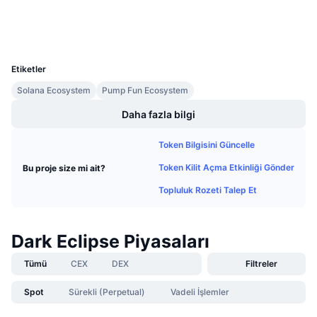
Gelecek Satışlar
Cüzdanlar
Fonlama Oranları
Öğren & Kazan
UCID
36292
Takvimler
Etiketler
Solana Ecosystem
Pump Fun Ecosystem
ICO Takvimi
Daha fazla bilgi
Etkinlik Takvimi
Token Bilgisini Güncelle
Token Kilit Açma Etkinliği Gönder
Bu proje size mi ait?
Topluluk Rozeti Talep Et
Dark Eclipse Piyasaları
Tümü
CEX
DEX
Filtreler
Spot
Sürekli (Perpetual)
Vadeli İşlemler