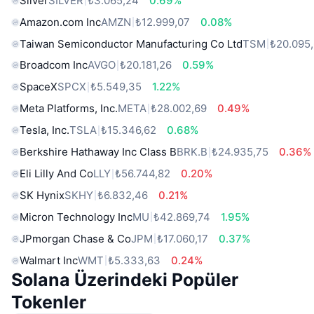
Silver
SILVER
₺3.065,24
0.69%
Amazon.com Inc
AMZN
₺12.999,07
0.08%
Taiwan Semiconductor Manufacturing Co Ltd
TSM
₺20.095
Broadcom Inc
AVGO
₺20.181,26
0.59%
SpaceX
SPCX
₺5.549,35
1.22%
Meta Platforms, Inc.
META
₺28.002,69
0.49%
Tesla, Inc.
TSLA
₺15.346,62
0.68%
Berkshire Hathaway Inc Class B
BRK.B
₺24.935,75
0.36%
Eli Lilly And Co
LLY
₺56.744,82
0.20%
SK Hynix
SKHY
₺6.832,46
0.21%
Micron Technology Inc
MU
₺42.869,74
1.95%
JPmorgan Chase & Co
JPM
₺17.060,17
0.37%
Walmart Inc
WMT
₺5.333,63
0.24%
Solana Üzerindeki Popüler
Tokenler