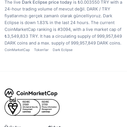
The live
Dark Eclipse price today
is ₺0.003550 TRY with a
24-hour trading volume of mevcut değil.
DARK / TRY
fiyatlarımızı gerçek zamanlı olarak güncelliyoruz.
Dark
Eclipse is down 1.83% in the last 24 hours.
The current
CoinMarketCap ranking is #3094, with a live market cap of
₺3,549,833 TRY.
It has a circulating supply of 999,957,849
DARK coins
and a max. supply of 999,957,849 DARK coins.
CoinMarketCap
Token’lar
Dark Eclipse