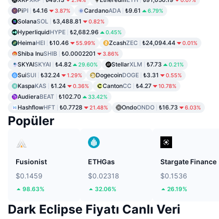
Pi
PI
₺4.16
Cardano
ADA
₺9.61
3.87%
6.79%
Solana
SOL
₺3,488.81
0.82%
Hyperliquid
HYPE
₺2,682.96
0.45%
Heima
HEI
₺10.46
Zcash
ZEC
₺24,094.44
55.99%
0.01%
Shiba Inu
SHIB
₺0.0002201
3.86%
SKYAI
SKYAI
₺4.82
Stellar
XLM
₺7.73
29.60%
0.21%
Sui
SUI
₺32.24
Dogecoin
DOGE
₺3.31
1.29%
0.55%
Kaspa
KAS
₺1.24
Canton
CC
₺4.27
0.36%
10.78%
Audiera
BEAT
₺102.70
33.42%
Hashflow
HFT
₺0.7728
Ondo
ONDO
₺16.73
21.48%
6.03%
Popüler
Fusionist
ETHGas
Stargate Finance
$0.1459
$0.02318
$0.1536
98.63%
32.06%
26.19%
Dark Eclipse Fiyatı Canlı Veri