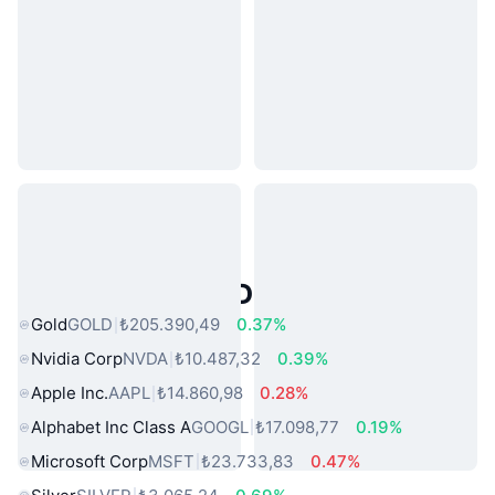
Popüler Gerçek Dünya Varlıkları
Gold
GOLD
₺205.390,49
0.37%
Nvidia Corp
NVDA
₺10.487,32
0.39%
Apple Inc.
AAPL
₺14.860,98
0.28%
Alphabet Inc Class A
GOOGL
₺17.098,77
0.19%
Microsoft Corp
MSFT
₺23.733,83
0.47%