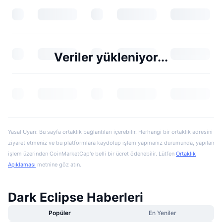
Veriler yükleniyor...
Yasal Uyarı: Bu sayfa ortaklık bağlantıları içerebilir. Herhangi bir ortaklık adresini
ziyaret etmeniz ve bu platformlara kaydolup işlem yapmanız durumunda, yapılan
işlem üzerinden CoinMarketCap'e belli bir ücret ödenebilir. Lütfen
Ortaklık
Açıklaması
metnine göz atın.
Dark Eclipse Haberleri
Popüler
En Yeniler