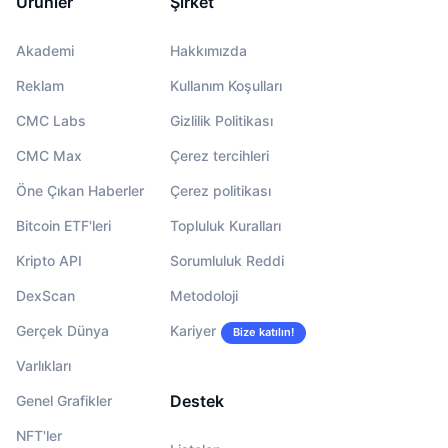
Ürünler
Şirket
Akademi
Hakkımızda
Reklam
Kullanım Koşulları
CMC Labs
Gizlilik Politikası
CMC Max
Çerez tercihleri
Öne Çıkan Haberler
Çerez politikası
Bitcoin ETF'leri
Topluluk Kuralları
Kripto API
Sorumluluk Reddi
DexScan
Metodoloji
Gerçek Dünya
Kariyer
Bize katılın!
Varlıkları
Destek
Genel Grafikler
NFT'ler