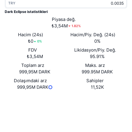
TRY
Popüler
Kripto ETF'leri
Öğren
CMC Model Bağlam Protokolü
Dark Eclipse istatistikleri
Yeni
Piyasa değ.
Bitcoin ETF'leri
x402
Haber
₺3,54M
1.82%
Kripto
Ethereum ETF'leri
Hacim (24s)
Hacim/Piy. Değ. (24s)
Akademi
₺0
0%
0%
Siyaset
FDV
Likidasyon/Piy. Değ.
Teknik analiz
Araştırma
₺3,54M
95.91%
Spor
Toplam arz
Maks. arz
RSI
Videolar
999,95M DARK
999.95M DARK
Finans
MACD
Dolaşımdaki arz
Sahipler
Sözlük
999,95M DARK
11,52K
Teknoloji
Web sitesi
Website
Türevler
Kampanyalar
Sosyal ağlar
NFT
Genel Bakış
Sözleşmeler
8BtoTh...2vpump
Airdrop
3.2
Derecelendirme (CertiK)
Genel NFT İstatistikleri
Tasfiyeler
Gezginler
solscan.io
Elmas Ödülleri