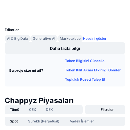
Gelecek Satışlar
Gezginler
bscscan.com
Fonlama Oranları
Öğren & Kazan
Cüzdanlar
UCID
28386
Takvimler
Etiketler
AI & Big Data
Generative AI
Marketplace
Hepsini göster
ICO Takvimi
Daha fazla bilgi
Etkinlik Takvimi
Token Bilgisini Güncelle
Token Kilit Açma Etkinliği Gönder
Bu proje size mi ait?
Topluluk Rozeti Talep Et
Chappyz Piyasaları
Tümü
CEX
DEX
Filtreler
Spot
Sürekli (Perpetual)
Vadeli İşlemler