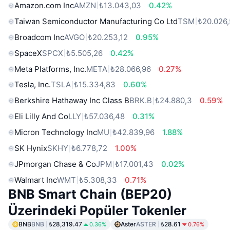
Amazon.com Inc
AMZN
₺13.043,03
0.42%
Taiwan Semiconductor Manufacturing Co Ltd
TSM
₺20.026
Broadcom Inc
AVGO
₺20.253,12
0.95%
SpaceX
SPCX
₺5.505,26
0.42%
Meta Platforms, Inc.
META
₺28.066,96
0.27%
Tesla, Inc.
TSLA
₺15.334,83
0.60%
Berkshire Hathaway Inc Class B
BRK.B
₺24.880,3
0.59%
Eli Lilly And Co
LLY
₺57.036,48
0.31%
Micron Technology Inc
MU
₺42.839,96
1.88%
SK Hynix
SKHY
₺6.778,72
1.00%
JPmorgan Chase & Co
JPM
₺17.001,43
0.02%
Walmart Inc
WMT
₺5.308,33
0.71%
BNB Smart Chain (BEP20)
Üzerindeki Popüler Tokenler
BNB
BNB
₺28,319.47
Aster
ASTER
₺28.61
0.36%
0.76%