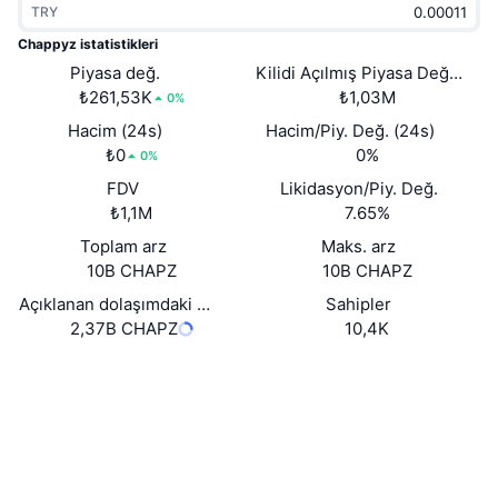
TRY
Popüler
Kripto ETF'leri
Öğren
CMC Model Bağlam Protokolü
Chappyz istatistikleri
Piyasa değ.
Yeni
Kilidi Açılmış Piyasa Değeri
Bitcoin ETF'leri
x402
Haber
₺261,53K
₺1,03M
0%
Kripto
Ethereum ETF'leri
Hacim (24s)
Hacim/Piy. Değ. (24s)
Akademi
₺0
0%
0%
Siyaset
FDV
Likidasyon/Piy. Değ.
Teknik analiz
Araştırma
₺1,1M
7.65%
Spor
Toplam arz
Maks. arz
RSI
Videolar
10B CHAPZ
10B CHAPZ
Finans
MACD
Açıklanan dolaşımdaki arz
Sahipler
Sözlük
2,37B CHAPZ
10,4K
Teknoloji
Web sitesi
Website
Whitepaper
Türevler
Kampanyalar
NFT
Sosyal ağlar
Genel Bakış
Airdrop
Sözleşmeler
Genel NFT İstatistikleri
0x7B56...6c525F
Tasfiyeler
2.2
Elmas Ödülleri
Derecelendirme (CertiK)