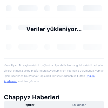
Veriler yükleniyor...
Yasal Uyarı: Bu sayfa ortaklık bağlantıları içerebilir. Herhangi bir ortaklık adresini
ziyaret etmeniz ve bu platformlara kaydolup işlem yapmanız durumunda, yapılan
işlem üzerinden CoinMarketCap'e belli bir ücret ödenebilir. Lütfen
Ortaklık
Açıklaması
metnine göz atın.
Chappyz Haberleri
Popüler
En Yeniler