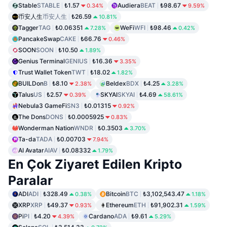
Stable
STABLE
₺1.57
Audiera
BEAT
₺98.67
0.34%
9.59%
币安人生
币安人生
₺26.59
10.81%
Tagger
TAG
₺0.06351
WeFi
WFI
₺98.46
7.28%
0.42%
PancakeSwap
CAKE
₺66.76
0.46%
SOON
SOON
₺10.50
1.89%
Genius Terminal
GENIUS
₺16.36
3.35%
Trust Wallet Token
TWT
₺18.02
1.82%
BUILDon
B
₺8.10
Beldex
BDX
₺4.25
2.38%
3.28%
Talus
US
₺2.57
SKYAI
SKYAI
₺4.69
0.39%
58.61%
Nebula3 GameFi
SN3
₺0.01315
0.92%
The Dons
DONS
₺0.0005925
0.83%
Wonderman Nation
WNDR
₺0.3503
3.70%
Ta-da
TADA
₺0.00703
7.94%
AI Avatar
AIAV
₺0.08332
1.79%
En Çok Ziyaret Edilen Kripto
Paralar
ADI
ADI
₺328.49
Bitcoin
BTC
₺3,102,543.47
0.38%
1.18%
XRP
XRP
₺49.37
Ethereum
ETH
₺91,902.31
0.93%
1.59%
Pi
PI
₺4.20
Cardano
ADA
₺9.61
4.39%
5.29%