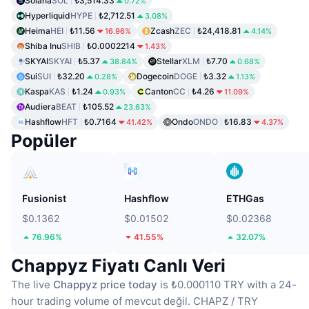
Solana
SOL
₺3,514.33
0.72%
Hyperliquid
HYPE
₺2,712.51
3.08%
Heima
HEI
₺11.56
Zcash
ZEC
₺24,418.81
16.96%
4.14%
Shiba Inu
SHIB
₺0.0002214
1.43%
SKYAI
SKYAI
₺5.37
Stellar
XLM
₺7.70
38.84%
0.68%
Sui
SUI
₺32.20
Dogecoin
DOGE
₺3.32
0.28%
1.13%
Kaspa
KAS
₺1.24
Canton
CC
₺4.26
0.93%
11.09%
Audiera
BEAT
₺105.52
23.63%
Hashflow
HFT
₺0.7164
Ondo
ONDO
₺16.83
41.42%
4.37%
Popüler
Fusionist
Hashflow
ETHGas
$0.1362
$0.01502
$0.02368
76.96%
41.55%
32.07%
Chappyz Fiyatı Canlı Veri
The live
Chappyz price today
is ₺0.000110 TRY with a 24-
hour trading volume of mevcut değil.
CHAPZ / TRY