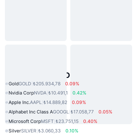
Popüler Gerçek Dünya Varlıkları
Gold
GOLD
₺205.934,78
0.09%
Nvidia Corp
NVDA
₺10.491,1
0.42%
Apple Inc.
AAPL
₺14.889,82
0.09%
Alphabet Inc Class A
GOOGL
₺17.058,77
0.05%
Microsoft Corp
MSFT
₺23.751,15
0.40%
Silver
SILVER
₺3.060,33
0.10%