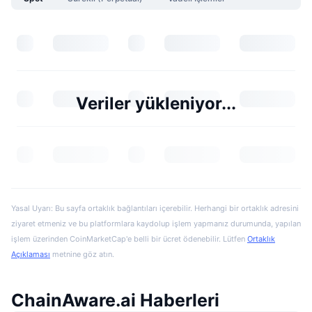
Veriler yükleniyor...
Yasal Uyarı: Bu sayfa ortaklık bağlantıları içerebilir. Herhangi bir ortaklık adresini
ziyaret etmeniz ve bu platformlara kaydolup işlem yapmanız durumunda, yapılan
işlem üzerinden CoinMarketCap'e belli bir ücret ödenebilir. Lütfen
Ortaklık
Açıklaması
metnine göz atın.
ChainAware.ai Haberleri