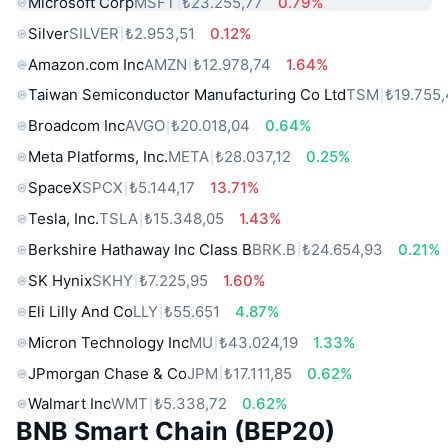
Microsoft Corp
MSFT
₺23.255,77
0.79%
Silver
SILVER
₺2.953,51
0.12%
Amazon.com Inc
AMZN
₺12.978,74
1.64%
Taiwan Semiconductor Manufacturing Co Ltd
TSM
₺19.755
Broadcom Inc
AVGO
₺20.018,04
0.64%
Meta Platforms, Inc.
META
₺28.037,12
0.25%
SpaceX
SPCX
₺5.144,17
13.71%
Tesla, Inc.
TSLA
₺15.348,05
1.43%
Berkshire Hathaway Inc Class B
BRK.B
₺24.654,93
0.21%
SK Hynix
SKHY
₺7.225,95
1.60%
Eli Lilly And Co
LLY
₺55.651
4.87%
Micron Technology Inc
MU
₺43.024,19
1.33%
JPmorgan Chase & Co
JPM
₺17.111,85
0.62%
Walmart Inc
WMT
₺5.338,72
0.62%
BNB Smart Chain (BEP20)