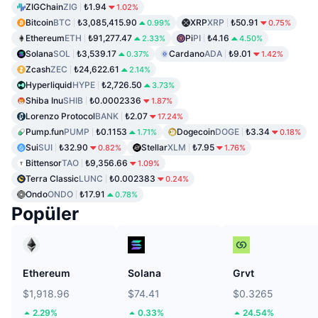
ZIGChain
ZIG
₺1.94
1.02%
Bitcoin
BTC
₺3,085,415.90
XRP
XRP
₺50.91
0.99%
0.75%
Ethereum
ETH
₺91,277.47
Pi
PI
₺4.16
2.33%
4.50%
Solana
SOL
₺3,539.17
Cardano
ADA
₺9.01
0.37%
1.42%
Zcash
ZEC
₺24,622.61
2.14%
Hyperliquid
HYPE
₺2,726.50
3.73%
Shiba Inu
SHIB
₺0.0002336
1.87%
Lorenzo Protocol
BANK
₺2.07
17.24%
Pump.fun
PUMP
₺0.1153
Dogecoin
DOGE
₺3.34
1.71%
0.18%
Sui
SUI
₺32.90
Stellar
XLM
₺7.95
0.82%
1.76%
Bittensor
TAO
₺9,356.66
1.09%
Terra Classic
LUNC
₺0.002383
0.24%
Ondo
ONDO
₺17.91
0.78%
Popüler
Ethereum
Solana
Grvt
$1,918.96
$74.41
$0.3265
2.29%
0.33%
24.54%