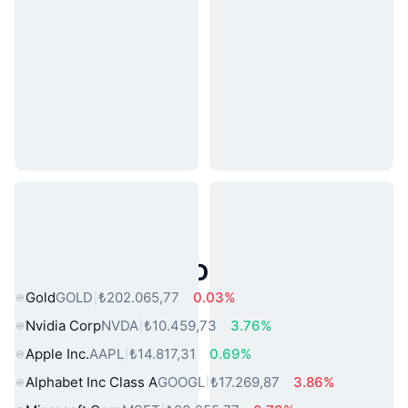
Popüler Gerçek Dünya Varlıkları
Gold
GOLD
₺202.065,77
0.03%
Nvidia Corp
NVDA
₺10.459,73
3.76%
Apple Inc.
AAPL
₺14.817,31
0.69%
Alphabet Inc Class A
GOOGL
₺17.269,87
3.86%