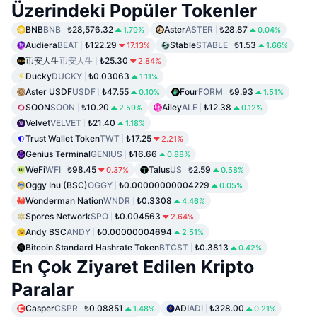
Üzerindeki Popüler Tokenler
BNB
BNB
₺28,576.32
Aster
ASTER
₺28.87
1.79%
0.04%
Audiera
BEAT
₺122.29
Stable
STABLE
₺1.53
17.13%
1.66%
币安人生
币安人生
₺25.30
2.84%
Ducky
DUCKY
₺0.03063
1.11%
Aster USDF
USDF
₺47.55
Four
FORM
₺9.93
0.10%
1.51%
SOON
SOON
₺10.20
Ailey
ALE
₺12.38
2.59%
0.12%
Velvet
VELVET
₺21.40
1.18%
Trust Wallet Token
TWT
₺17.25
2.21%
Genius Terminal
GENIUS
₺16.66
0.88%
WeFi
WFI
₺98.45
Talus
US
₺2.59
0.37%
0.58%
Oggy Inu (BSC)
OGGY
₺0.00000000004229
0.05%
Wonderman Nation
WNDR
₺0.3308
4.46%
Spores Network
SPO
₺0.004563
2.64%
Andy BSC
ANDY
₺0.00000004694
2.51%
Bitcoin Standard Hashrate Token
BTCST
₺0.3813
0.42%
En Çok Ziyaret Edilen Kripto
Paralar
Casper
CSPR
₺0.08851
ADI
ADI
₺328.00
1.48%
0.21%