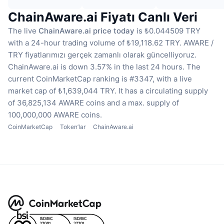
ChainAware.ai Fiyatı Canlı Veri
The live
ChainAware.ai price today
is ₺0.044509 TRY
with a 24-hour trading volume of ₺19,118.62 TRY.
AWARE /
TRY fiyatlarımızı gerçek zamanlı olarak güncelliyoruz.
ChainAware.ai is down 3.57% in the last 24 hours.
The
current CoinMarketCap ranking is #3347, with a live
market cap of ₺1,639,044 TRY.
It has a circulating supply
of 36,825,134 AWARE coins
and a max. supply of
100,000,000 AWARE coins.
CoinMarketCap
Token’lar
ChainAware.ai