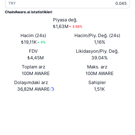
TRY
Popüler
Kripto ETF'leri
Öğren
CMC Model Bağlam Protokolü
ChainAware.ai istatistikleri
Yeni
Piyasa değ.
Bitcoin ETF'leri
x402
Haber
₺1,63M
3.56%
Kripto
Ethereum ETF'leri
Hacim (24s)
Hacim/Piy. Değ. (24s)
Akademi
₺19,11K
1,16%
0%
Siyaset
FDV
Likidasyon/Piy. Değ.
Teknik analiz
Araştırma
₺4,45M
39.04%
Spor
Toplam arz
Maks. arz
RSI
Videolar
100M AWARE
100M AWARE
Finans
MACD
Dolaşımdaki arz
Sahipler
Sözlük
36,82M AWARE
1,51K
Teknoloji
Web sitesi
Website
Whitepaper
Türevler
Kampanyalar
NFT
Sosyal ağlar
Genel Bakış
Airdrop
Sözleşmeler
Genel NFT İstatistikleri
0xcf22...4c113a
Tasfiyeler
Elmas Ödülleri
bscscan.com