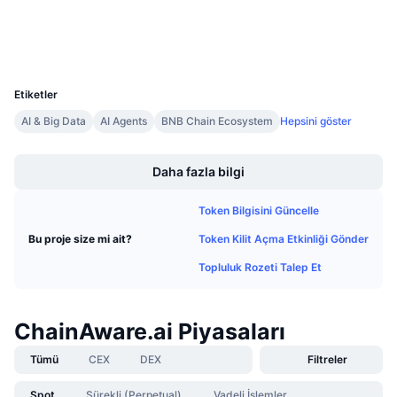
Gezginler
Gelecek Satışlar
Fonlama Oranları
Öğren & Kazan
Cüzdanlar
UCID
35350
Takvimler
Etiketler
AI & Big Data
AI Agents
BNB Chain Ecosystem
Hepsini göster
ICO Takvimi
Boost
Etkinlik Takvimi
Daha fazla bilgi
Token Bilgisini Güncelle
Token Kilit Açma Etkinliği Gönder
Bu proje size mi ait?
Topluluk Rozeti Talep Et
ChainAware.ai Piyasaları
Tümü
CEX
DEX
Filtreler
Spot
Sürekli (Perpetual)
Vadeli İşlemler