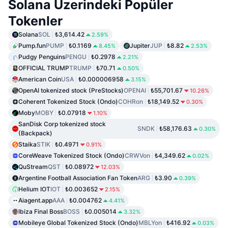
Solana Üzerindeki Popüler
Tokenler
Solana
SOL
₺3,614.42
2.59%
Pump.fun
PUMP
₺0.1169
Jupiter
JUP
₺8.82
8.45%
2.53%
Pudgy Penguins
PENGU
₺0.2978
2.21%
OFFICIAL TRUMP
TRUMP
₺70.71
0.50%
American Coin
USA
₺0.000006958
3.15%
OpenAI tokenized stock (PreStocks)
OPENAI
₺55,701.67
10.26%
Coherent Tokenized Stock (Ondo)
COHRon
₺18,149.52
0.30%
Moby
MOBY
₺0.07918
1.10%
SanDisk Corp tokenized stock
SNDK
₺58,176.63
0.30%
(Backpack)
Staika
STIK
₺0.4971
0.91%
CoreWeave Tokenized Stock (Ondo)
CRWVon
₺4,349.62
0.02%
QuStream
QST
₺0.08972
12.03%
Argentine Football Association Fan Token
ARG
₺3.90
0.39%
Helium IOT
IOT
₺0.003652
2.15%
Aiagent.app
AAA
₺0.004762
4.41%
Ibiza Final Boss
BOSS
₺0.005014
3.32%
Mobileye Global Tokenized Stock (Ondo)
MBLYon
₺416.92
0.03%