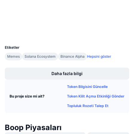
Gelecek Satışlar
solscan.io
Fonlama Oranları
Gezginler
Öğren & Kazan
Cüzdanlar
Takvimler
UCID
36393
ICO Takvimi
Etiketler
Memes
Solana Ecosystem
Binance Alpha
Hepsini göster
Etkinlik Takvimi
Boost
Daha fazla bilgi
Token Bilgisini Güncelle
Token Kilit Açma Etkinliği Gönder
Bu proje size mi ait?
Topluluk Rozeti Talep Et
Boop Piyasaları