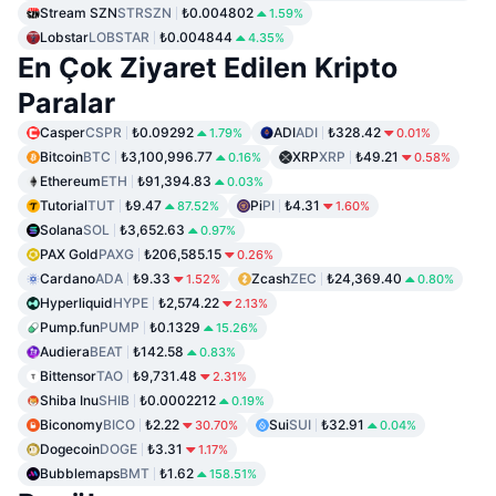
Stream SZN
STRSZN
₺0.004802
1.59%
Lobstar
LOBSTAR
₺0.004844
4.35%
En Çok Ziyaret Edilen Kripto
Paralar
Casper
CSPR
₺0.09292
ADI
ADI
₺328.42
1.79%
0.01%
Bitcoin
BTC
₺3,100,996.77
XRP
XRP
₺49.21
0.16%
0.58%
Ethereum
ETH
₺91,394.83
0.03%
Tutorial
TUT
₺9.47
Pi
PI
₺4.31
87.52%
1.60%
Solana
SOL
₺3,652.63
0.97%
PAX Gold
PAXG
₺206,585.15
0.26%
Cardano
ADA
₺9.33
Zcash
ZEC
₺24,369.40
1.52%
0.80%
Hyperliquid
HYPE
₺2,574.22
2.13%
Pump.fun
PUMP
₺0.1329
15.26%
Audiera
BEAT
₺142.58
0.83%
Bittensor
TAO
₺9,731.48
2.31%
Shiba Inu
SHIB
₺0.0002212
0.19%
Biconomy
BICO
₺2.22
Sui
SUI
₺32.91
30.70%
0.04%
Dogecoin
DOGE
₺3.31
1.17%
Bubblemaps
BMT
₺1.62
158.51%