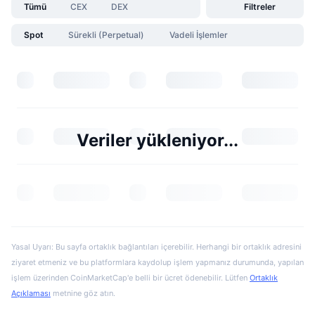
Tümü
CEX
DEX
Filtreler
Spot
Sürekli (Perpetual)
Vadeli İşlemler
Veriler yükleniyor...
Yasal Uyarı: Bu sayfa ortaklık bağlantıları içerebilir. Herhangi bir ortaklık adresini
ziyaret etmeniz ve bu platformlara kaydolup işlem yapmanız durumunda, yapılan
işlem üzerinden CoinMarketCap'e belli bir ücret ödenebilir. Lütfen
Ortaklık
Açıklaması
metnine göz atın.