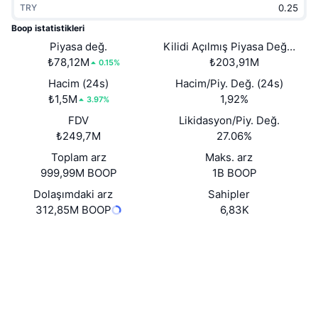
TRY
Popüler
Kripto ETF'leri
Öğren
CMC Model Bağlam Protokolü
Boop istatistikleri
Yeni
Piyasa değ.
Kilidi Açılmış Piyasa Değeri
Bitcoin ETF'leri
x402
Haber
₺78,12M
₺203,91M
0.15%
Kripto
Ethereum ETF'leri
Hacim (24s)
Hacim/Piy. Değ. (24s)
Akademi
₺1,5M
1,92%
3.97%
Siyaset
FDV
Likidasyon/Piy. Değ.
Teknik analiz
Araştırma
₺249,7M
27.06%
Spor
Toplam arz
Maks. arz
RSI
Videolar
999,99M BOOP
1B BOOP
Finans
MACD
Dolaşımdaki arz
Sahipler
Sözlük
312,85M BOOP
6,83K
Teknoloji
Web sitesi
Website
Türevler
Kampanyalar
Sosyal ağlar
NFT
Genel Bakış
Airdrop
0x9a70...c8f6e1
Sözleşmeler
Genel NFT İstatistikleri
Tasfiyeler
3.7
Elmas Ödülleri
Derecelendirme (CertiK)