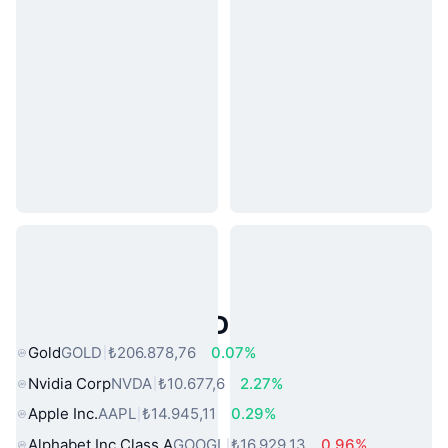
Popüler Gerçek Dünya Varlıkları
Gold
GOLD
₺206.878,76
0.07%
Nvidia Corp
NVDA
₺10.677,6
2.27%
Apple Inc.
AAPL
₺14.945,11
0.29%
Alphabet Inc Class A
GOOGL
₺16.929,13
0.96%