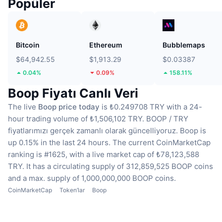
Popüler
Bitcoin
Ethereum
Bubblemaps
$64,942.55
$1,913.29
$0.03387
0.04%
0.09%
158.11%
Boop Fiyatı Canlı Veri
The live
Boop price today
is ₺0.249708 TRY with a 24-
hour trading volume of ₺1,506,102 TRY.
BOOP / TRY
fiyatlarımızı gerçek zamanlı olarak güncelliyoruz.
Boop is
up 0.15% in the last 24 hours.
The current CoinMarketCap
ranking is #1625, with a live market cap of ₺78,123,588
TRY.
It has a circulating supply of 312,859,525 BOOP coins
and a max. supply of 1,000,000,000 BOOP coins.
CoinMarketCap
Token’lar
Boop