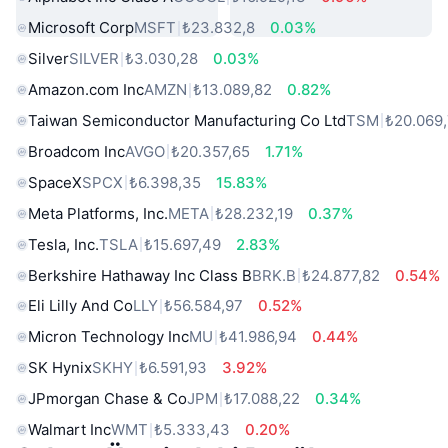
Microsoft Corp
MSFT
₺23.832,8
0.03%
Silver
SILVER
₺3.030,28
0.03%
Amazon.com Inc
AMZN
₺13.089,82
0.82%
Taiwan Semiconductor Manufacturing Co Ltd
TSM
₺20.069
Broadcom Inc
AVGO
₺20.357,65
1.71%
SpaceX
SPCX
₺6.398,35
15.83%
Meta Platforms, Inc.
META
₺28.232,19
0.37%
Tesla, Inc.
TSLA
₺15.697,49
2.83%
Berkshire Hathaway Inc Class B
BRK.B
₺24.877,82
0.54%
Eli Lilly And Co
LLY
₺56.584,97
0.52%
Micron Technology Inc
MU
₺41.986,94
0.44%
SK Hynix
SKHY
₺6.591,93
3.92%
JPmorgan Chase & Co
JPM
₺17.088,22
0.34%
Walmart Inc
WMT
₺5.333,43
0.20%