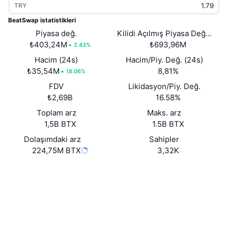
TRY
Popüler
Kripto ETF'leri
Öğren
CMC Model Bağlam Protokolü
BeatSwap istatistikleri
Yeni
Piyasa değ.
Kilidi Açılmış Piyasa Değeri
Bitcoin ETF'leri
x402
Haber
₺403,24M
₺693,96M
2.43%
Kripto
Ethereum ETF'leri
Hacim (24s)
Hacim/Piy. Değ. (24s)
Akademi
₺35,54M
8,81%
18.06%
Siyaset
FDV
Likidasyon/Piy. Değ.
Teknik analiz
Araştırma
₺2,69B
16.58%
Spor
Toplam arz
Maks. arz
RSI
Videolar
1,5B BTX
1.5B BTX
Finans
MACD
Dolaşımdaki arz
Sahipler
Sözlük
224,75M BTX
3,32K
Teknoloji
Web sitesi
Website
Whitepaper
Türevler
Kampanyalar
Sosyal ağlar
NFT
Genel Bakış
Airdrop
Sözleşmeler
0xAa24...02AaA3
4.6
Derecelendirme (CertiK)
Genel NFT İstatistikleri
Tasfiyeler
Elmas Ödülleri
Denetimler