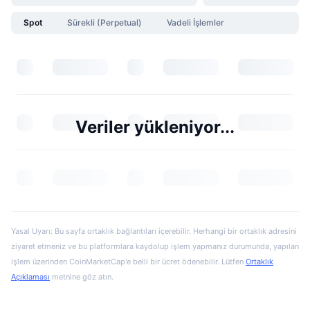
Spot
Sürekli (Perpetual)
Vadeli İşlemler
Veriler yükleniyor...
Yasal Uyarı: Bu sayfa ortaklık bağlantıları içerebilir. Herhangi bir ortaklık adresini
ziyaret etmeniz ve bu platformlara kaydolup işlem yapmanız durumunda, yapılan
işlem üzerinden CoinMarketCap'e belli bir ücret ödenebilir. Lütfen
Ortaklık
Açıklaması
metnine göz atın.