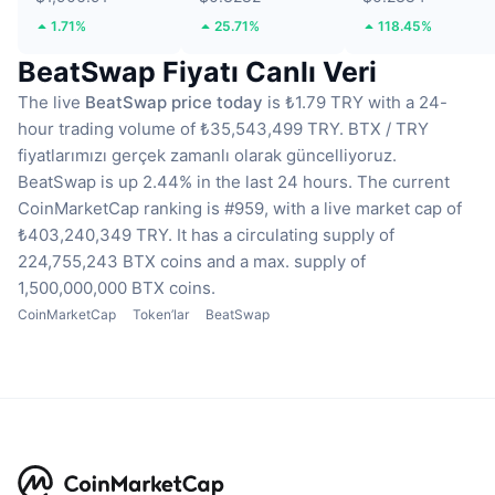
1.71%
25.71%
118.45%
BeatSwap Fiyatı Canlı Veri
The live
BeatSwap price today
is ₺1.79 TRY with a 24-
hour trading volume of ₺35,543,499 TRY.
BTX / TRY
fiyatlarımızı gerçek zamanlı olarak güncelliyoruz.
BeatSwap is up 2.44% in the last 24 hours.
The current
CoinMarketCap ranking is #959, with a live market cap of
₺403,240,349 TRY.
It has a circulating supply of
224,755,243 BTX coins
and a max. supply of
1,500,000,000 BTX coins.
CoinMarketCap
Token’lar
BeatSwap