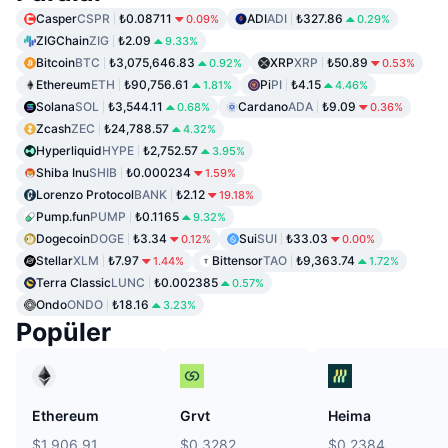
Casper
CSPR
₺0.08711
ADI
ADI
₺327.86
0.09%
0.29%
ZIGChain
ZIG
₺2.09
9.33%
Bitcoin
BTC
₺3,075,646.83
XRP
XRP
₺50.89
0.92%
0.53%
Ethereum
ETH
₺90,756.61
Pi
PI
₺4.15
1.81%
4.46%
Solana
SOL
₺3,544.11
Cardano
ADA
₺9.09
0.68%
0.36%
Zcash
ZEC
₺24,788.57
4.32%
Hyperliquid
HYPE
₺2,752.57
3.95%
Shiba Inu
SHIB
₺0.000234
1.59%
Lorenzo Protocol
BANK
₺2.12
19.18%
Pump.fun
PUMP
₺0.1165
9.32%
Dogecoin
DOGE
₺3.34
Sui
SUI
₺33.03
0.12%
0.00%
Stellar
XLM
₺7.97
Bittensor
TAO
₺9,363.74
1.44%
1.72%
Terra Classic
LUNC
₺0.002385
0.57%
Ondo
ONDO
₺18.16
3.23%
Popüler
Ethereum
Grvt
Heima
$1,906.91
$0.3282
$0.2384