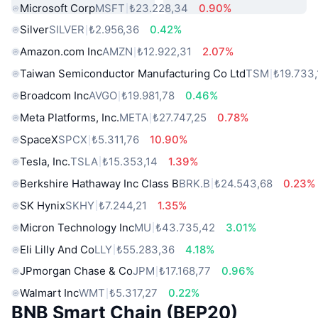
Microsoft Corp
MSFT
₺23.228,34
0.90%
Silver
SILVER
₺2.956,36
0.42%
Amazon.com Inc
AMZN
₺12.922,31
2.07%
Taiwan Semiconductor Manufacturing Co Ltd
TSM
₺19.733,
Broadcom Inc
AVGO
₺19.981,78
0.46%
Meta Platforms, Inc.
META
₺27.747,25
0.78%
SpaceX
SPCX
₺5.311,76
10.90%
Tesla, Inc.
TSLA
₺15.353,14
1.39%
Berkshire Hathaway Inc Class B
BRK.B
₺24.543,68
0.23%
SK Hynix
SKHY
₺7.244,21
1.35%
Micron Technology Inc
MU
₺43.735,42
3.01%
Eli Lilly And Co
LLY
₺55.283,36
4.18%
JPmorgan Chase & Co
JPM
₺17.168,77
0.96%
Walmart Inc
WMT
₺5.317,27
0.22%
BNB Smart Chain (BEP20)