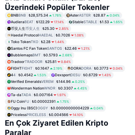
Üzerindeki Popüler Tokenler
BNB
BNB
₺28,575.34
Aster
ASTER
₺28.87
1.78%
0.04%
Audiera
BEAT
₺122.29
Stable
STABLE
₺1.53
17.14%
1.65%
币安人生
币安人生
₺25.30
2.85%
Haedal Protocol
HAEDAL
₺0.7026
1.08%
Toko Token
TKO
₺2.28
1.44%
Santos FC Fan Token
SANTOS
₺22.46
1.21%
Bubblemaps
BMT
₺0.5793
2.68%
Tradoor
TRADOOR
₺25.81
0.84%
FIGHT
FIGHT
₺0.1647
DORA
DORA
₺0.3773
2.19%
0.04%
4
4
₺0.4542
Dexsport
DESU
₺0.6729
1.53%
1.43%
Verified Emeralds
VEREM
₺144.96
0.25%
Wonderman Nation
WNDR
₺0.3307
4.45%
Ta-da
TADA
₺0.007164
1.97%
FU Coin
FU
₺0.00002391
1.75%
Oggy Inu (BSC)
OGGY
₺0.00000000004229
0.04%
Priceless
PRICELESS
₺0.004566
14.10%
En Çok Ziyaret Edilen Kripto
Paralar