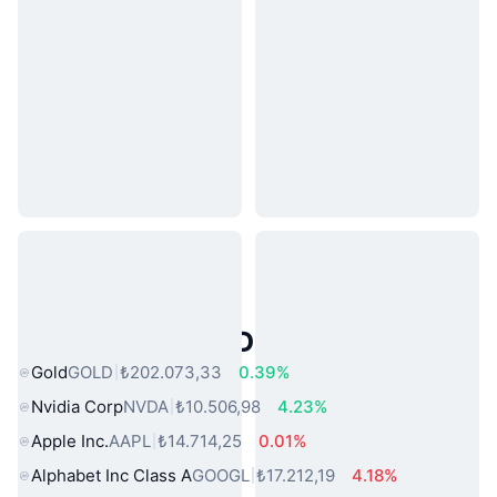
Popüler Gerçek Dünya Varlıkları
Gold
GOLD
₺202.073,33
0.39%
Nvidia Corp
NVDA
₺10.506,98
4.23%
Apple Inc.
AAPL
₺14.714,25
0.01%
Alphabet Inc Class A
GOOGL
₺17.212,19
4.18%