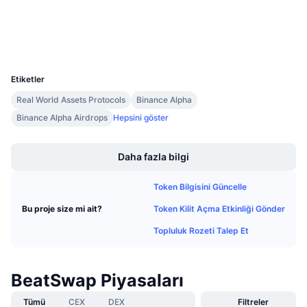
Gelecek Satışlar
Gezginler
bscscan.com
Fonlama Oranları
Öğren & Kazan
Cüzdanlar
UCID
39089
Takvimler
Etiketler
ICO Takvimi
Real World Assets Protocols
Binance Alpha
Binance Alpha Airdrops
Hepsini göster
Etkinlik Takvimi
Boost
Daha fazla bilgi
Token Bilgisini Güncelle
Token Kilit Açma Etkinliği Gönder
Bu proje size mi ait?
Topluluk Rozeti Talep Et
BeatSwap Piyasaları
Tümü
CEX
DEX
Filtreler