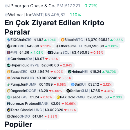
JPmorgan Chase & Co
JPM
₺17.221
0.72%
Walmart Inc
WMT
₺5.405,82
1.10%
En Çok Ziyaret Edilen Kripto
Paralar
ZIGChain
ZIG
₺1.92
Bitcoin
BTC
₺3,070,935.12
1.04%
0.83%
XRP
XRP
₺49.88
Ethereum
ETH
₺90,596.39
1.11%
2.00%
Pi
PI
₺4.36
Solana
SOL
₺3,490.95
4.08%
0.59%
Cardano
ADA
₺9.07
2.23%
Hyperliquid
HYPE
₺2,640.00
2.94%
Zcash
ZEC
₺23,494.76
Heima
HEI
₺15.24
4.02%
78.79%
Shiba Inu
SHIB
₺0.0002246
3.35%
Pump.fun
PUMP
₺0.1089
Sui
SUI
₺32.12
8.68%
2.12%
Dogecoin
DOGE
₺3.29
Stellar
XLM
₺7.65
0.99%
3.31%
Kaspa
KAS
₺1.24
PAX Gold
PAXG
₺202,496.53
0.16%
2.33%
Lorenzo Protocol
BANK
₺2.06
10.69%
Terra Classic
LUNC
₺0.002326
2.12%
Ondo
ONDO
₺17.64
2.88%
Popüler