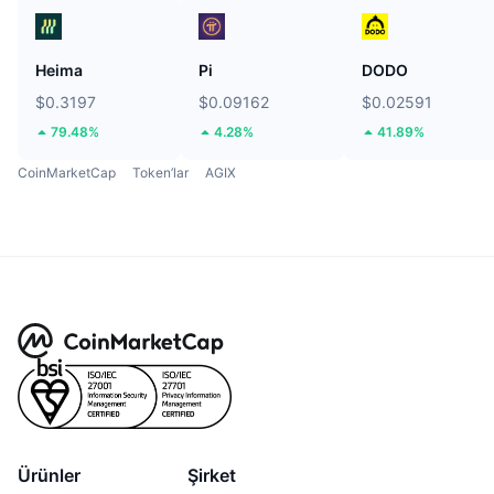
Heima
Pi
DODO
$0.3197
$0.09162
$0.02591
79.48%
4.28%
41.89%
CoinMarketCap
Token’lar
AGIX
Ürünler
Şirket