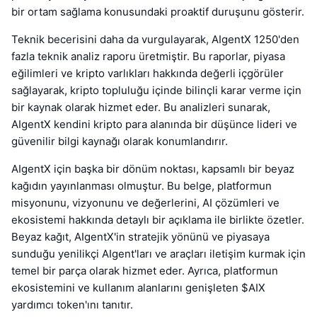
bir ortam sağlama konusundaki proaktif duruşunu gösterir.
Teknik becerisini daha da vurgulayarak, AIgentX 1250'den
fazla teknik analiz raporu üretmiştir. Bu raporlar, piyasa
eğilimleri ve kripto varlıkları hakkında değerli içgörüler
sağlayarak, kripto topluluğu içinde bilinçli karar verme için
bir kaynak olarak hizmet eder. Bu analizleri sunarak,
AIgentX kendini kripto para alanında bir düşünce lideri ve
güvenilir bilgi kaynağı olarak konumlandırır.
AIgentX için başka bir dönüm noktası, kapsamlı bir beyaz
kağıdın yayınlanması olmuştur. Bu belge, platformun
misyonunu, vizyonunu ve değerlerini, AI çözümleri ve
ekosistemi hakkında detaylı bir açıklama ile birlikte özetler.
Beyaz kağıt, AIgentX'in stratejik yönünü ve piyasaya
sunduğu yenilikçi AIgent'ları ve araçları iletişim kurmak için
temel bir parça olarak hizmet eder. Ayrıca, platformun
ekosistemini ve kullanım alanlarını genişleten $AIX
yardımcı token'ını tanıtır.