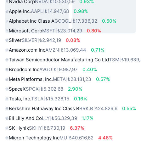
Nvidia Corp
NVDA
₺10.530,59
0.93%
Apple Inc.
AAPL
₺14.947,68
0.98%
Alphabet Inc Class A
GOOGL
₺17.336,32
0.50%
Microsoft Corp
MSFT
₺23.014,29
0.80%
Silver
SILVER
₺2.942,19
0.08%
Amazon.com Inc
AMZN
₺13.069,44
0.71%
Taiwan Semiconductor Manufacturing Co Ltd
TSM
₺19.639
Broadcom Inc
AVGO
₺19.987,97
0.40%
Meta Platforms, Inc.
META
₺28.181,23
0.57%
SpaceX
SPCX
₺5.302,68
2.90%
Tesla, Inc.
TSLA
₺15.328,15
0.16%
Berkshire Hathaway Inc Class B
BRK.B
₺24.829,6
0.55%
Eli Lilly And Co
LLY
₺56.329,39
1.17%
SK Hynix
SKHY
₺6.730,19
6.37%
Micron Technology Inc
MU
₺40.616,62
4.46%