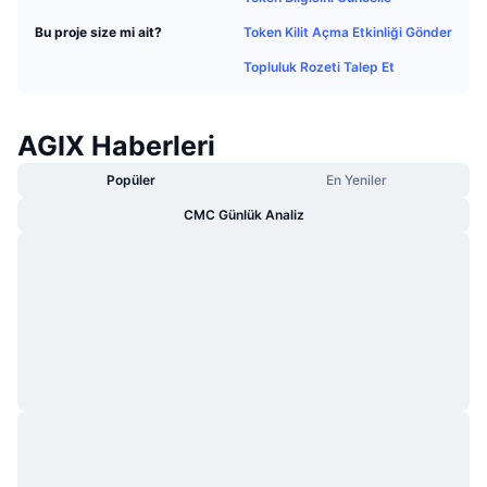
Popüler
Kripto ETF'leri
Token Kilit Açma Etkinliği Gönder
Bu proje size mi ait?
Öğren
CMC Model Bağlam Protokolü
Topluluk Rozeti Talep Et
Yeni
Bitcoin ETF'leri
x402
Haber
Kripto
Ethereum ETF'leri
AGIX Haberleri
Akademi
Siyaset
Popüler
En Yeniler
Teknik analiz
Araştırma
CMC Günlük Analiz
Spor
RSI
Videolar
Finans
MACD
Sözlük
Teknoloji
Türevler
Kampanyalar
NFT
Genel Bakış
Airdrop
Genel NFT İstatistikleri
Tasfiyeler
Elmas Ödülleri