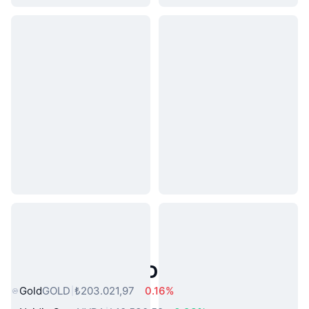
Popüler Gerçek Dünya Varlıkları
Gold
GOLD
₺203.021,97
0.16%