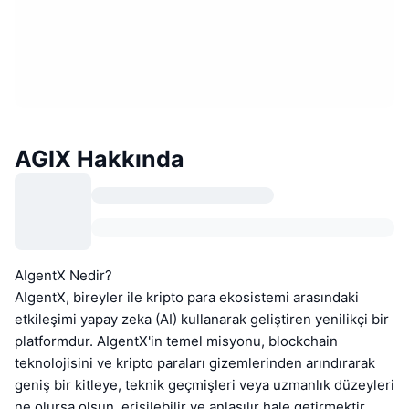
AGIX Hakkında
AIgentX Nedir?
AIgentX, bireyler ile kripto para ekosistemi arasındaki
etkileşimi yapay zeka (AI) kullanarak geliştiren yenilikçi bir
platformdur. AIgentX'in temel misyonu, blockchain
teknolojisini ve kripto paraları gizemlerinden arındırarak
geniş bir kitleye, teknik geçmişleri veya uzmanlık düzeyleri
ne olursa olsun, erişilebilir ve anlaşılır hale getirmektir.