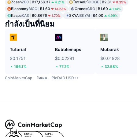
Zcash
ZEC
฿17,158.37
โดชคอยน์
DOGE
฿2.31
4.21%
0.39%
Biconomy
BICO
฿1.60
Cronos
CRO
฿1.60
13.23%
1.14%
Kaspa
KAS
฿0.8676
SKYAI
SKYAI
฿4.00
1.70%
4.99%
กำลังเป็นที่นิยม
Tutorial
Bubblemaps
Mubarak
$0.1751
$0.02291
$0.01928
196.1%
77.2%
32.58%
CoinMarketCap
โทเคน
PieDAO USD++