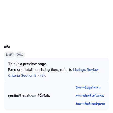
นักเทรดชั้นนำ
บทความ
เงินไหลเข้า/ไหลออกของ Exchange
DEX API
แปลงสกุลเงิน
โซเชียล
ตารางอันดับ
Spot
สัญญา
0x9a48...e71e3e
เซนติเมนต์
องค์กร
จดหมายข่าว
ตัวชี้วัด
กำลังเป็นที่นิยม
ตราสารอนุพันธ์
etherscan.io
สำรวจ
ราคา
CMC Launch
ที่กำลังจะมาถึง
ดัชนีความกลัวและความโลภ
วอลเลท
UCID
แหล่งข้อมูล
CMC Labs
5714
ที่เพิ่มเข้ามาล่าสุด
ดัชนีฤดูกาลอัลท์คอยน์
แท็ก
CMC Max
GainersและLosers
ตัวชี้วัดวัฏจักรตลาด
DeFi
DAO
เอกสาร
ข่าวเด่น
This is a preview page.
ที่มีผู้เข้าชมมากที่สุด
สัดส่วนมูลค่าตลาดรวมของบิตคอยน์เปรียบเทียบกับตลา
คำถามพบบ่อย
For more details on listing tiers, refer to
Listings Review
เทเลบอท
Criteria Section B - (3).
ความรู้สึกที่มีต่อชุมชน
ดัชนี CoinMarketCap 20
การบูรณาการ AI
ลงโฆษณา
อัพเดทข้อมูลโทเคน
อันดับเชน
ดัชนี CoinMarketCap 100
ส่งการปลดล็อคโทเคน
คุณเป็นเจ้าของโปรเจกต์นี้หรือไม่
CMC Agent Hub
รับตราสัญลักษณ์ชุมชน
ตลาดการคาดการณ์
กระแสเงินทุน ETF
วิดเจ็ตสำหรับเว็บไซต์
ตลาดทักษะ