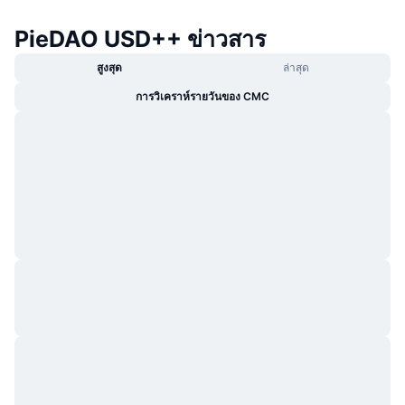
กำลังเป็นที่นิยม
คริปโตฯ ETFs
การเรียนรู้
CMC MCP
PieDAO USD++ ข่าวสาร
ใหม่
บิตคอยน์ ETFs
สูงสุด
ล่าสุด
x402
ข่าว
การวิเคราห์รายวันของ CMC
คริปโต
อีเธอเรียม ETFs
Academy
การเมือง
การวิเคราะห์ทางเทคนิค
วิจัย
สปอต
RSI
วิดีโอ
การเงิน
MACD
คลังคำศัพท์
เทคโนโลยี
ตราสารอนุพันธ์
แคมเปญ
NFT
ภาพรวม
Airdrop
สถิติ NFT โดยภาพรวม
การชำระบัญชี
รางวัลเพชร