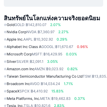
สินทรัพย์ในโลกแห่งความจริงยอดนิยม
Gold
GOLD
฿142,810.07
2.07%
Nvidia Corp
NVDA
฿7,360.97
2.27%
Apple Inc.
AAPL
฿10,302.92
0.29%
Alphabet Inc Class A
GOOGL
฿11,670.67
0.96%
Microsoft Corp
MSFT
฿16,429.95
0.03%
Silver
SILVER
฿2,091.1
3.05%
Amazon.com Inc
AMZN
฿9,023.92
0.82%
Taiwan Semiconductor Manufacturing Co Ltd
TSM
฿13,835
Broadcom Inc
AVGO
฿14,034.24
1.71%
SpaceX
SPCX
฿4,410.92
15.83%
Meta Platforms, Inc.
META
฿19,462.83
0.37%
Tesla, Inc.
TSLA
฿10,821.6
2.83%