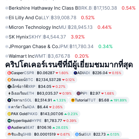
Berkshire Hathaway Inc Class B
BRK.B
฿17,150.38
0.54%
Eli Lilly And Co
LLY
฿39,008.78
0.52%
Micron Technology Inc
MU
฿28,945.13
0.44%
SK Hynix
SKHY
฿4,544.37
3.92%
JPmorgan Chase & Co
JPM
฿11,780.34
0.34%
Walmart Inc
WMT
฿3,676.78
0.20%
คริปโตเคอร์เรนซีที่มีผู้เยี่ยมชมมากที่สุด
Casper
CSPR
฿0.06287
ADI
ADI
฿226.04
1.60%
0.15%
บิตคอยน์
BTC
฿2,134,537.28
0.12%
เอ็กซ์อาร์พี
XRP
฿34.05
0.27%
อีเธอเรียม
ETH
฿63,035.37
Pi
PI
฿2.97
0.19%
1.68%
โซลานา
SOL
฿2,514.91
Tutorial
TUT
฿5.68
1.33%
191.89%
คาร์ดาโน
ADA
฿6.44
2.05%
PAX Gold
PAXG
฿143,007.06
0.23%
Hyperliquid
HYPE
฿1,783.77
0.39%
Audiera
BEAT
฿106.16
28.03%
ชิบะอินุ
SHIB
฿0.0001519
Sui
SUI
฿22.73
0.67%
0.13%