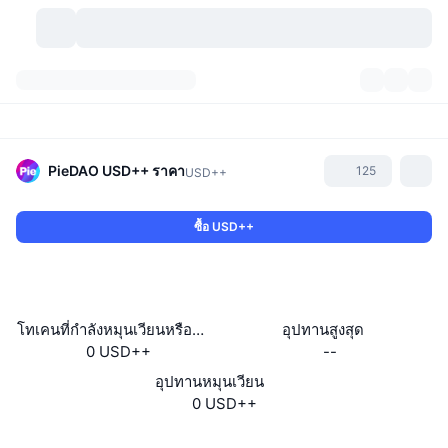
สกุลเงินคริปโต
แดชบอร์ด
สกุลเงินคริปโต
DexScan
ตลาด
อันดับ
PieDAO USD++
ราคา
125
USD++
สัญญาณ
ตัวกลางการแลกเปลี่ยน
หมวดหมู่
New
ภาพรวมของตลาด
ซื้อ USD++
กำลังมาแรง
ชุมชน
ภาพตลาดย้อนหลัง
ตลาด Spot
การซื้อขายสินทรัพย์ดิจิทัลโดยผ่านคนกลาง:
ใหม่
ฟีด
API
การปลดล็อกโทเคน
จำนวนคริปโทเคอร์เรนซี
Spot
โทเคนที่กำลังหมุนเวียนหรือถูกล็อค
อุปทานสูงสุด
0 USD++
--
ราคาบวก
หัวข้อ
อัตราผลตอบแทน
ผลิตภัณฑ์
คลังของ บิตคอยน์
ตราสารอนุพันธ์
API
อุปทานหมุนเวียน
Meme Explorer
0 USD++
ไลฟ์สด
สินทรัพย์ในโลกแห่งความเป็นจริง
คลังของ บีเอนบี
ผลิตภัณฑ์
API คริปโต
การซื้อขายสินทรัพย์ดิจิทัลโดยไม่มีคนกลาง:
เว็บไซต์
Website