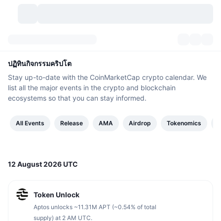
สกุลเงินคริปโต
แดชบอร์ด
สกุลเงินคริปโต
ปฏิทินกิจกรรมคริปโต
Stay up-to-date with the CoinMarketCap crypto calendar. We
DexScan
ตลาด
อันดับ
list all the major events in the crypto and blockchain
ecosystems so that you can stay informed.
สัญญาณ
ตัวกลางการแลกเปลี่ยน
หมวดหมู่
New
ภาพรวมของตลาด
All Events
Release
AMA
Airdrop
Tokenomics
F
กำลังมาแรง
ชุมชน
ภาพตลาดย้อนหลัง
ตลาด Spot
การซื้อขายสินทรัพย์ดิจิทัลโดยผ่านคนกลาง:
ใหม่
ฟีด
API
การปลดล็อกโทเคน
จำนวนคริปโทเคอร์เรนซี
Spot
12 August 2026 UTC
ราคาบวก
หัวข้อ
อัตราผลตอบแทน
ผลิตภัณฑ์
คลังของ บิตคอยน์
ตราสารอนุพันธ์
API
Token Unlock
Meme Explorer
ไลฟ์สด
สินทรัพย์ในโลกแห่งความเป็นจริง
คลังของ บีเอนบี
ผลิตภัณฑ์
API คริปโต
Aptos unlocks ~11.31M APT (~0.54% of total
การซื้อขายสินทรัพย์ดิจิทัลโดยไม่มีคนกลาง:
supply) at 2 AM UTC.