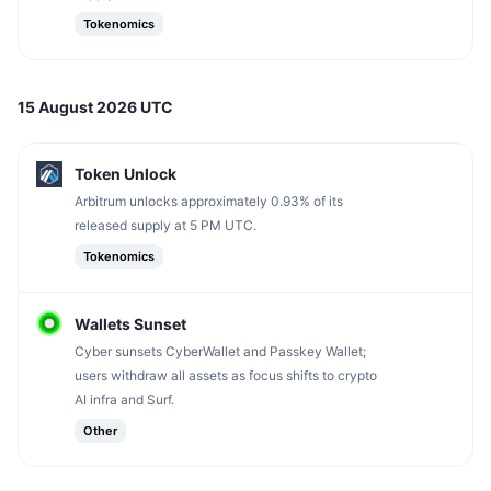
นักเทรดชั้นนำ
บทความ
เงินไหลเข้า/ไหลออกของ Exchange
DEX API
แปลงสกุลเงิน
ตารางอันดับ
Spot
Tokenomics
เซนติเมนต์
องค์กร
จดหมายข่าว
ตัวชี้วัด
กำลังเป็นที่นิยม
ตราสารอนุพันธ์
15 August 2026 UTC
ราคา
CMC Launch
ที่กำลังจะมาถึง
ดัชนีความกลัวและความโลภ
แหล่งข้อมูล
CMC Labs
Token Unlock
ที่เพิ่มเข้ามาล่าสุด
ดัชนีฤดูกาลอัลท์คอยน์
Arbitrum unlocks approximately 0.93% of its
CMC Max
released supply at 5 PM UTC.
GainersและLosers
ตัวชี้วัดวัฏจักรตลาด
เอกสาร
Tokenomics
ข่าวเด่น
ที่มีผู้เข้าชมมากที่สุด
สัดส่วนมูลค่าตลาดรวมของบิตคอยน์เปรียบเทียบกับตลา
คำถามพบบ่อย
Wallets Sunset
เทเลบอท
ความรู้สึกที่มีต่อชุมชน
ดัชนี CoinMarketCap 20
Cyber sunsets CyberWallet and Passkey Wallet;
การบูรณาการ AI
users withdraw all assets as focus shifts to crypto
ลงโฆษณา
อันดับเชน
ดัชนี CoinMarketCap 100
AI infra and Surf.
CMC Agent Hub
Other
ตลาดการคาดการณ์
กระแสเงินทุน ETF
วิดเจ็ตสำหรับเว็บไซต์
ตลาดทักษะ