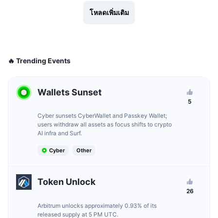
กำลังเป็นที่นิยม
คริปโตฯ ETFs
โหลดเพิ่มเติม
การเรียนรู้
CMC MCP
ใหม่
บิตคอยน์ ETFs
x402
ข่าว
คริปโต
อีเธอเรียม ETFs
🔥 Trending Events
Academy
การเมือง
การวิเคราะห์ทางเทคนิค
วิจัย
Wallets Sunset
สปอต
5
RSI
วิดีโอ
Cyber sunsets CyberWallet and Passkey Wallet;
การเงิน
users withdraw all assets as focus shifts to crypto
MACD
คลังคำศัพท์
AI infra and Surf.
เทคโนโลยี
Cyber
Other
ตราสารอนุพันธ์
แคมเปญ
NFT
Token Unlock
ภาพรวม
Airdrop
26
สถิติ NFT โดยภาพรวม
Arbitrum unlocks approximately 0.93% of its
การชำระบัญชี
รางวัลเพชร
released supply at 5 PM UTC.