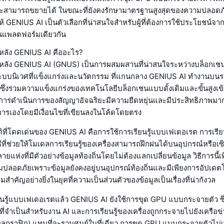
ะสามารถขยายได้ ในขณะที่ยังคงรักษามาตรฐานสูงสุดของความปลอดภ
ทำให้ GENIUS AI เป็นตัวเลือกที่น่าสนใจสำหรับผู้ที่ต้องการใช้ประโยชน์จา
แพลตฟอร์มเดียวกัน
งหลัง GENIUS AI คืออะไร?
องหลัง GENIUS AI (GNUS) เป็นการผสมผสานที่น่าสนใจระหว่างบล็อกเ
งระบบนิเวศที่แข็งแกร่งและนวัตกรรม ที่แกนกลาง GENIUS AI ทำงานบ
 ซึ่งรวมความแข็งแกร่งของเทคโนโลยีบล็อกเชนแบบดั้งเดิมและขั้นสูงเข้า
ห้การดำเนินการของสัญญาอัจฉริยะมีความยืดหยุ่นและมีประสิทธิภาพมากขึ
การเองโดยมีเงื่อนไขที่เขียนลงในโค้ดโดยตรง
ติที่โดดเด่นของ GENIUS AI คือการใช้การเรียนรู้แบบเฟเดอเรต การเรีย
ีที่ช่วยให้โมเดลการเรียนรู้ของเครื่องสามารถฝึกฝนได้บนอุปกรณ์หรือเซิร
ายแห่งที่มีตัวอย่างข้อมูลท้องถิ่นโดยไม่ต้องแลกเปลี่ยนข้อมูล วิธีการนี้เ
ปลอดภัยเพราะข้อมูลยังคงอยู่บนอุปกรณ์ท้องถิ่นและมีเพียงการอัปเดตโม
ามสำคัญอย่างยิ่งในยุคที่ความเป็นส่วนตัวของข้อมูลเป็นเรื่องที่น่ากังวล
นรู้แบบเฟเดอเรตแล้ว GENIUS AI ยังใช้การขุด GPU แบบกระจายตัว ซ
่จำเป็นสำหรับงาน AI และการเรียนรู้ของเครื่องถูกกระจายไปยังเครือ
กราฟิก) แทนที่จะรวมศูนย์ในที่เดียว การขุด GPU แบบกระจายตัวไม่เพ