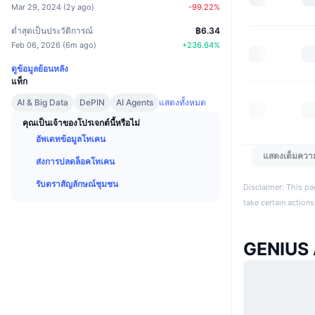
Mar 29, 2024
(
2y ago
)
-99.22
%
ต่ำสุดเป็นประวัติการณ์
฿6.34
Feb 06, 2026
(
6m ago
)
+
236.64
%
ดูข้อมูลย้อนหลัง
แท็ก
AI & Big Data
DePIN
AI Agents
แสดงทั้งหมด
คุณเป็นเจ้าของโปรเจกต์นี้หรือไม่
อัพเดทข้อมูลโทเคน
แสดงเต็มควา
ส่งการปลดล็อคโทเคน
รับตราสัญลักษณ์ชุมชน
Disclaimer: This pa
take certain actions
GENIUS 