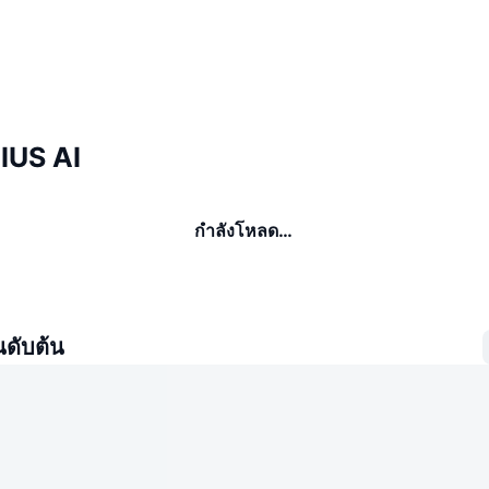
NIUS AI
กำลังโหลด…
นดับต้น