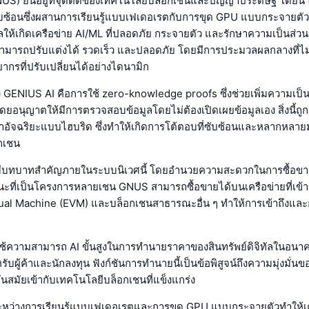
US) ยืนอยู่ที่จุดตัดของเทคโนโลยีบล็อกเชนและปัญญาประดิษฐ์ โดยน
บซ้อนซึ่งผสานการเรียนรู้แบบเฟเดอเรตกับการขุด GPU แบบกระจายตัว วิ
ลให้เกิดเครือข่าย AI/ML ที่ปลอดภัย กระจายตัว และรักษาความเป็นส่วน
ามารถปรับแต่งได้ รวดเร็ว และปลอดภัย โดยมีการประมวลผลกลางที่ไม
ากรที่ปรับเปลี่ยนได้อย่างไดนามิก
 GENIUS AI คือการใช้ zero-knowledge proofs ซึ่งช่วยเพิ่มความเป็
อนุญาตให้มีการตรวจสอบข้อมูลโดยไม่ต้องเปิดเผยข้อมูลเอง สิ่งนี้ถูก
าอัจฉริยะแบบไฮบริด ซึ่งทำให้เกิดการโต้ตอบที่ซับซ้อนและหลากหลาย
กเชน
มีบทบาทสำคัญภายในระบบนิเวศนี้ โดยอำนวยความสะดวกในการซื้อข
ะที่เป็นโครงการหลายเชน GNUS สามารถซื้อขายได้บนเครือข่ายที่เข้าก
ual Machine (EVM) และบล็อกเชนสาธารณะอื่น ๆ ทำให้การเข้าถึงและ
ช้ความสามารถ AI ขั้นสูงในการทำนายราคาของสินทรัพย์ดิจิทัลในอนา
สำหรับผู้ค้าและนักลงทุน ฟังก์ชันการทำนายนี้เป็นข้อพิสูจน์ถึงความมุ่งมั
ันสมัยเข้ากับเทคโนโลยีบล็อกเชนที่แข็งแกร่ง
ว่างการเรียนรู้แบบเฟเดอเรตและการขุด GPU แบบกระจายตัวทำให้เค