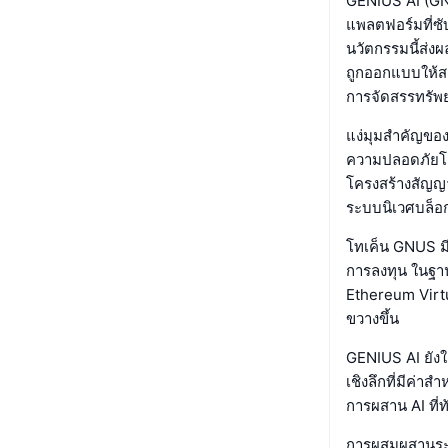
GENIUS AI (GN
แพลตฟอร์มที่ซั
นวัตกรรมนี้ส่งผ
ถูกออกแบบให้ส
การจัดสรรทรัพย
แง่มุมสำคัญของ
ความปลอดภัยโดย
โครงสร้างสัญญ
ระบบนิเวศบล็อ
โทเค็น GNUS 
การลงทุน ในฐาน
Ethereum Virt
ขวางขึ้น
GENIUS AI ยังใ
เชิงลึกที่มีค่า
การผสาน AI ที่ท
การผสมผสานระห