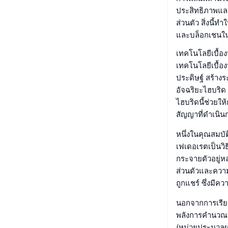
ประสิทธิภาพแล
ส่วนตัว สิ่งนี้
และบล็อกเชนใน
เทคโนโลยีเบื้อ
เทคโนโลยีเบื้
ประดิษฐ์ สร้า
อัจฉริยะไฮบริด
ไฮบริดนี้ช่วยใ
สัญญาที่ดำเนิน
หนึ่งในคุณสมบั
เฟเดอเรตเป็นวิธ
กระจายตัวอยู่หล
ส่วนตัวและความ
ถูกแชร์ ซึ่งมีคว
นอกจากการเรีย
พลังการคำนวณที
(หน่วยประมวลผล