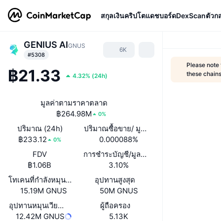
สกุลเงินคริปโต
แดชบอร์ด
DexScan
ตัวก
GENIUS AI
GNUS
6K
#5308
Please note
฿21.33
these chains
4.32%
(
24h
)
มูลค่าตามราคาตลาด
฿264.98M
0%
ปริมาณ (24h)
ปริมาณซื้อขาย/ มูลค่าหลักทรัพย์ตามราคา
฿233.12
0.000088%
0%
FDV
การชำระบัญชี/มูลค่าตลาด
฿1.06B
3.10%
โทเคนที่กำลังหมุนเวียนหรือถูกล็อค
อุปทานสูงสุด
15.19M GNUS
50M GNUS
อุปทานหมุนเวียน ซึ่งรายงานโดยตนเอง
ผู้ถือครอง
12.42M GNUS
5.13K