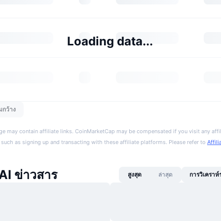
Loading data...
มกว้าง
ge may contain affiliate links. CoinMarketCap may be compensated if you visit any affil
 such as signing up and transacting with these affiliate platforms. Please refer to
Affil
AI ข่าวสาร
สูงสุด
ล่าสุด
การวิเคราห