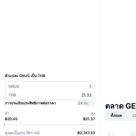
เว็บไซต์
Website
Whitepaper
โซเชียล
0x6145...5d105a
สัญญา
etherscan.io
สำรวจ
วอลเลท
UCID
30101
ตัวแปลง GNUS เป็น THB
GNUS
THB
การประเมินประสิทธิภาพต่อราคา
24 ชม.
ตลาด GE
ต่ำ
สูง
ทั้งหมด
C
฿20.45
฿21.37
สูงสุดเป็นประวัติการณ์
฿2,747.33