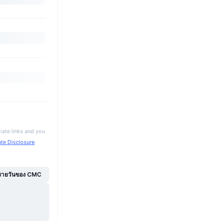
iate links and you
iate Disclosure
.
์รายวันของ CMC