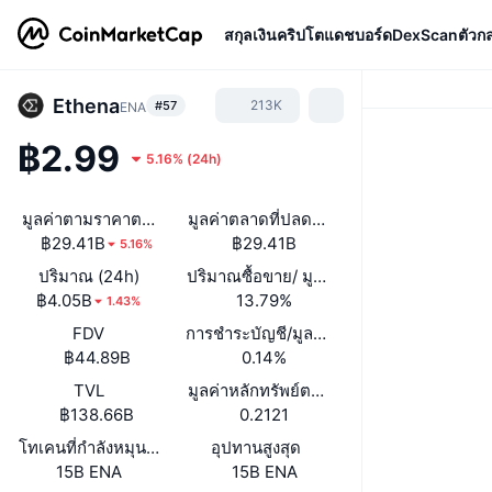
สกุลเงินคริปโต
แดชบอร์ด
DexScan
ตัวก
Ethena
213K
#57
ENA
฿2.99
5.16%
(
24h
)
มูลค่าตามราคาตลาด
มูลค่าตลาดที่ปลดล็อกแล้ว
฿29.41B
฿29.41B
5.16%
ปริมาณ (24h)
ปริมาณซื้อขาย/ มูลค่าหลักทรัพย์ตามราคา
฿4.05B
13.79%
1.43%
FDV
การชำระบัญชี/มูลค่าตลาด
฿44.89B
0.14%
TVL
มูลค่าหลักทรัพย์ตามราคาตลาด/มูลค่ารวมที่
฿138.66B
0.2121
โทเคนที่กำลังหมุนเวียนหรือถูกล็อค
อุปทานสูงสุด
15B ENA
15B ENA