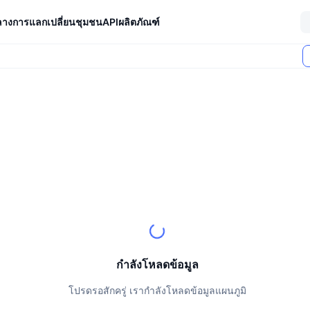
ลางการแลกเปลี่ยน
ชุมชน
API
ผลิตภัณฑ์
ตลาด (24 ชม.)
ถูกล็อก
กำลังโหลดข้อมูล
โปรดรอสักครู่ เรากำลังโหลดข้อมูลแผนภูมิ