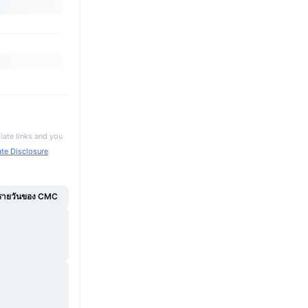
iate links and you
iate Disclosure
.
์รายวันของ CMC