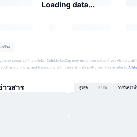
Loading data...
มกว้าง
ge may contain affiliate links. CoinMarketCap may be compensated if you visit any affil
 such as signing up and transacting with these affiliate platforms. Please refer to
Affil
ข่าวสาร
สูงสุด
ล่าสุด
การวิเคราห