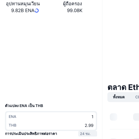
อุปทานหมุนเวียน
ผู้ถือครอง
9.82B ENA
99.08K
Boost
เว็บไซต์
Website
Whitepaper
โซเชียล
สัญญา
0x57e1...1e6061
4.4
เรตติ้ง (CertiK)
etherscan.io
สำรวจ
ตลาด Et
วอลเลท
UCID
30171
ทั้งหมด
C
ตัวแปลง ENA เป็น THB
ENA
THB
การประเมินประสิทธิภาพต่อราคา
24 ชม.