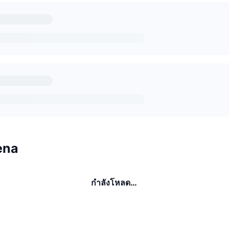
hena
กำลังโหลด…