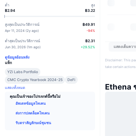
ต่ำ
สูง
฿2.94
฿3.22
สูงสุดเป็นประวัติการณ์
฿49.91
Apr 11, 2024
(
2y ago
)
-94
%
ต่ำสุดเป็นประวัติการณ์
฿2.31
แสดงเต็มควา
Jun 30, 2026
(
1m ago
)
+
29.52
%
ดูข้อมูลย้อนหลัง
Disclaimer: This pa
แท็ก
take certain actions
YZi Labs Portfolio
CMC Crypto Yearbook 2024-25
DeFi
Ethena 
แสดงทั้งหมด
คุณเป็นเจ้าของโปรเจกต์นี้หรือไม่
อัพเดทข้อมูลโทเคน
ส่งการปลดล็อคโทเคน
รับตราสัญลักษณ์ชุมชน