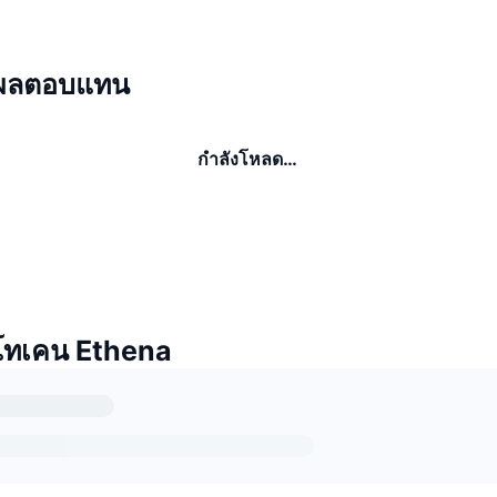
 ผลตอบแทน
กำลังโหลด…
โทเคน Ethena