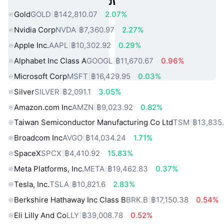
สินทรัพย์ในโลกแห่งความจริงยอดนิยม
Gold
GOLD
฿142,810.07
2.07%
Nvidia Corp
NVDA
฿7,360.97
2.27%
Apple Inc.
AAPL
฿10,302.92
0.29%
Alphabet Inc Class A
GOOGL
฿11,670.67
0.96%
Microsoft Corp
MSFT
฿16,429.95
0.03%
Silver
SILVER
฿2,091.1
3.05%
Amazon.com Inc
AMZN
฿9,023.92
0.82%
Taiwan Semiconductor Manufacturing Co Ltd
TSM
฿13,835
Broadcom Inc
AVGO
฿14,034.24
1.71%
SpaceX
SPCX
฿4,410.92
15.83%
Meta Platforms, Inc.
META
฿19,462.83
0.37%
Tesla, Inc.
TSLA
฿10,821.6
2.83%
Berkshire Hathaway Inc Class B
BRK.B
฿17,150.38
0.54%
Eli Lilly And Co
LLY
฿39,008.78
0.52%