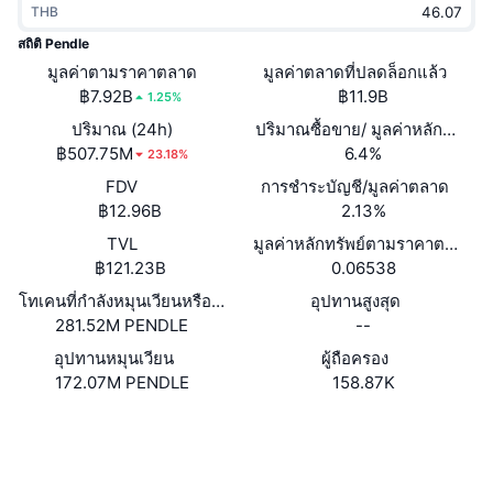
THB
กำลังเป็นที่นิยม
คริปโตฯ ETFs
การเรียนรู้
CMC MCP
สถิติ Pendle
มูลค่าตามราคาตลาด
ใหม่
มูลค่าตลาดที่ปลดล็อกแล้ว
บิตคอยน์ ETFs
x402
ข่าว
฿7.92B
฿11.9B
1.25%
คริปโต
อีเธอเรียม ETFs
ปริมาณ (24h)
ปริมาณซื้อขาย/ มูลค่าหลักทรัพย
Academy
฿507.75M
6.4%
23.18%
การเมือง
FDV
การชำระบัญชี/มูลค่าตลาด
การวิเคราะห์ทางเทคนิค
วิจัย
฿12.96B
2.13%
สปอต
TVL
มูลค่าหลักทรัพย์ตามราคาตลาด/มูล
RSI
วิดีโอ
฿121.23B
0.06538
การเงิน
MACD
โทเคนที่กำลังหมุนเวียนหรือถูกล็อค
อุปทานสูงสุด
คลังคำศัพท์
281.52M PENDLE
--
เทคโนโลยี
อุปทานหมุนเวียน
ผู้ถือครอง
ตราสารอนุพันธ์
แคมเปญ
172.07M PENDLE
158.87K
NFT
ภาพรวม
เว็บไซต์
Airdrop
Website
Whitepaper
โซเชียล
สถิติ NFT โดยภาพรวม
การชำระบัญชี
รางวัลเพชร
0x8085...8da827