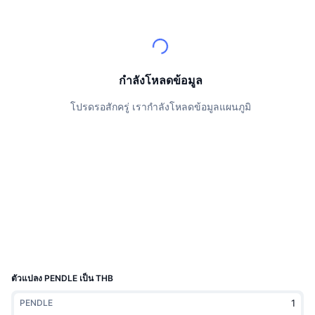
นักเทรดชั้นนำ
บทความ
เงินไหลเข้า/ไหลออกของ Exchange
DEX API
แปลงสกุลเงิน
ตารางอันดับ
Spot
เซนติเมนต์
องค์กร
จดหมายข่าว
ตัวชี้วัด
กำลังเป็นที่นิยม
ตราสารอนุพันธ์
ราคา
CMC Launch
กำลังโหลดข้อมูล
ที่กำลังจะมาถึง
ดัชนีความกลัวและความโลภ
โปรดรอสักครู่ เรากำลังโหลดข้อมูลแผนภูมิ
แหล่งข้อมูล
CMC Labs
ที่เพิ่มเข้ามาล่าสุด
ดัชนีฤดูกาลอัลท์คอยน์
CMC Max
GainersและLosers
ตัวชี้วัดวัฏจักรตลาด
เอกสาร
ข่าวเด่น
ที่มีผู้เข้าชมมากที่สุด
สัดส่วนมูลค่าตลาดรวมของบิตคอยน์เปรียบเทียบกับตลา
คำถามพบบ่อย
เทเลบอท
ความรู้สึกที่มีต่อชุมชน
ดัชนี CoinMarketCap 20
การบูรณาการ AI
ลงโฆษณา
อันดับเชน
ดัชนี CoinMarketCap 100
CMC Agent Hub
ตัวแปลง PENDLE เป็น THB
ตลาดการคาดการณ์
กระแสเงินทุน ETF
วิดเจ็ตสำหรับเว็บไซต์
PENDLE
ตลาดทักษะ