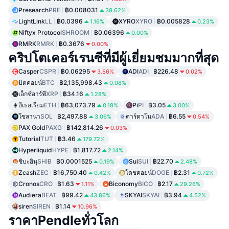
Presearch
PRE
฿0.008031
38.62%
LightLink
LL
฿0.0396
XYRO
XYRO
฿0.005828
1.16%
0.23%
Niftyx Protocol
SHROOM
฿0.06396
0.00%
RMRK
RMRK
฿0.3676
0.00%
คริปโตเคอร์เรนซีที่มีผู้เยี่ยมชมมากที่สุด
Casper
CSPR
฿0.06295
ADI
ADI
฿226.48
3.56%
0.02%
บิตคอยน์
BTC
฿2,135,998.43
0.08%
เอ็กซ์อาร์พี
XRP
฿34.16
1.28%
อีเธอเรียม
ETH
฿63,073.79
Pi
PI
฿3.05
0.18%
3.00%
โซลานา
SOL
฿2,497.88
คาร์ดาโน
ADA
฿6.55
3.06%
0.54%
PAX Gold
PAXG
฿142,814.26
0.03%
Tutorial
TUT
฿3.46
179.72%
Hyperliquid
HYPE
฿1,817.72
2.14%
ชิบะอินุ
SHIB
฿0.0001525
Sui
SUI
฿22.70
0.19%
2.48%
Zcash
ZEC
฿16,750.40
โดชคอยน์
DOGE
฿2.31
0.42%
0.72%
Cronos
CRO
฿1.63
Biconomy
BICO
฿2.17
1.11%
29.26%
Audiera
BEAT
฿99.42
SKYAI
SKYAI
฿3.94
43.86%
4.52%
siren
SIREN
฿1.14
10.96%
ราคาPendleทั่วโลก