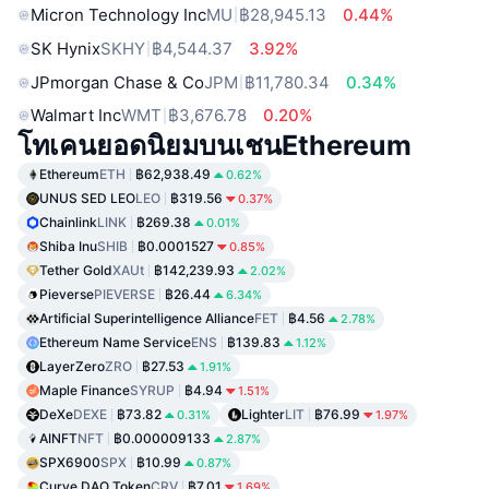
Micron Technology Inc
MU
฿28,945.13
0.44%
SK Hynix
SKHY
฿4,544.37
3.92%
JPmorgan Chase & Co
JPM
฿11,780.34
0.34%
Walmart Inc
WMT
฿3,676.78
0.20%
โทเคนยอดนิยมบนเชนEthereum
Ethereum
ETH
฿62,938.49
0.62%
UNUS SED LEO
LEO
฿319.56
0.37%
Chainlink
LINK
฿269.38
0.01%
Shiba Inu
SHIB
฿0.0001527
0.85%
Tether Gold
XAUt
฿142,239.93
2.02%
Pieverse
PIEVERSE
฿26.44
6.34%
Artificial Superintelligence Alliance
FET
฿4.56
2.78%
Ethereum Name Service
ENS
฿139.83
1.12%
LayerZero
ZRO
฿27.53
1.91%
Maple Finance
SYRUP
฿4.94
1.51%
DeXe
DEXE
฿73.82
Lighter
LIT
฿76.99
0.31%
1.97%
AINFT
NFT
฿0.000009133
2.87%
SPX6900
SPX
฿10.99
0.87%
Curve DAO Token
CRV
฿7.01
1.69%