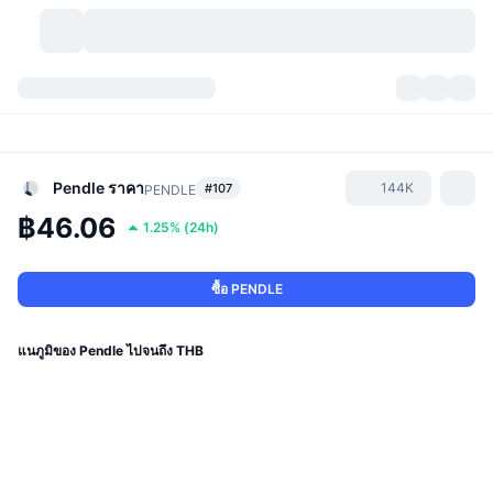
สกุลเงินคริปโต
แดชบอร์ด
สกุลเงินคริปโต
DexScan
ตลาด
อันดับ
Pendle
ราคา
144K
#107
PENDLE
฿46.06
1.25%
(
24h
)
สัญญาณ
ตัวกลางการแลกเปลี่ยน
หมวดหมู่
New
ภาพรวมของตลาด
กำลังมาแรง
ชุมชน
ภาพตลาดย้อนหลัง
ตลาด Spot
การซื้อขายสินทรัพย์ดิจิทัลโดยผ่านคนกลาง:
ซื้อ PENDLE
ใหม่
ฟีด
API
การปลดล็อกโทเคน
จำนวนคริปโทเคอร์เรนซี
Spot
แนภูมิของ Pendle ไปจนถึง THB
ราคาบวก
หัวข้อ
อัตราผลตอบแทน
ผลิตภัณฑ์
คลังของ บิตคอยน์
ตราสารอนุพันธ์
API
Meme Explorer
ไลฟ์สด
สินทรัพย์ในโลกแห่งความเป็นจริง
คลังของ บีเอนบี
ผลิตภัณฑ์
API คริปโต
การซื้อขายสินทรัพย์ดิจิทัลโดยไม่มีคนกลาง: