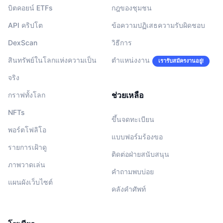
บิตคอยน์ ETFs
กฎของชุมชน
API คริปโต
ข้อความปฏิเสธความรับผิดชอบ
DexScan
วิธีการ
สินทรัพย์ในโลกแห่งความเป็น
ตำแหน่งงาน
เรารับสมัครงานอยู่!
จริง
ช่วยเหลือ
กราฟทั้งโลก
NFTs
ขึ้นจดทะเบียน
พอร์ตโฟลิโอ
แบบฟอร์มร้องขอ
รายการเฝ้าดู
ติดต่อฝ่ายสนับสนุน
ภาพวาดเล่น
คำถามพบบ่อย
แผนผังเว็บไซต์
คลังคำศัพท์