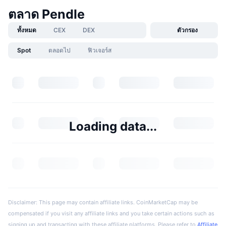
ตลาด Pendle
ทั้งหมด
CEX
DEX
ตัวกรอง
Spot
ตลอดไป
ฟิวเจอร์ส
Loading data...
Disclaimer: This page may contain affiliate links. CoinMarketCap may be
compensated if you visit any affiliate links and you take certain actions such as
signing up and transacting with these affiliate platforms. Please refer to
Affiliate