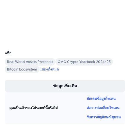
สัญญา
การขายที่กำลังจะมีขึ้น
อัตราเงินทุน
เรียนรู้และรับ
4.7
เรตติ้ง (CertiK)
etherscan.io
สำรวจ
ปฏิทิน
วอลเลท
ปฏิทิน ICO
UCID
9481
แท็ก
ปฏิทินกิจกรรม
Real World Assets Protocols
CMC Crypto Yearbook 2024-25
Bitcoin Ecosystem
แสดงทั้งหมด
Boost
ข้อมูลเพิ่มเติม
อัพเดทข้อมูลโทเคน
ส่งการปลดล็อคโทเคน
คุณเป็นเจ้าของโปรเจกต์นี้หรือไม่
รับตราสัญลักษณ์ชุมชน