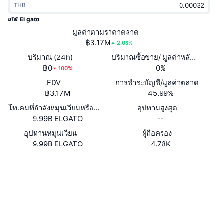
THB
กำลังเป็นที่นิยม
คริปโตฯ ETFs
การเรียนรู้
CMC MCP
สถิติ El gato
ใหม่
มูลค่าตามราคาตลาด
บิตคอยน์ ETFs
x402
ข่าว
฿3.17M
2.08%
คริปโต
อีเธอเรียม ETFs
ปริมาณ (24h)
ปริมาณซื้อขาย/ มูลค่าหลักทรัพย
Academy
฿0
0%
100%
การเมือง
FDV
การชำระบัญชี/มูลค่าตลาด
การวิเคราะห์ทางเทคนิค
วิจัย
฿3.17M
45.99%
สปอต
โทเคนที่กำลังหมุนเวียนหรือถูกล็อค
อุปทานสูงสุด
RSI
วิดีโอ
9.99B ELGATO
--
การเงิน
MACD
อุปทานหมุนเวียน
ผู้ถือครอง
คลังคำศัพท์
9.99B ELGATO
4.78K
เทคโนโลยี
เว็บไซต์
Website
ตราสารอนุพันธ์
แคมเปญ
โซเชียล
NFT
ภาพรวม
สัญญา
F47vvw...BR9XUs
Airdrop
สำรวจ
solscan.io
สถิติ NFT โดยภาพรวม
การชำระบัญชี
รางวัลเพชร
วอลเลท