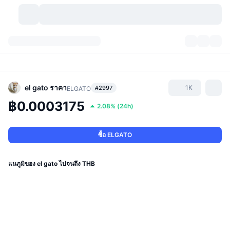
สกุลเงินคริปโต
แดชบอร์ด
สกุลเงินคริปโต
DexScan
ตลาด
อันดับ
el gato
ราคา
1K
#2997
ELGATO
฿0.0003175
2.08%
(
24h
)
สัญญาณ
ตัวกลางการแลกเปลี่ยน
หมวดหมู่
New
ภาพรวมของตลาด
กำลังมาแรง
ชุมชน
ภาพตลาดย้อนหลัง
ตลาด Spot
การซื้อขายสินทรัพย์ดิจิทัลโดยผ่านคนกลาง:
ซื้อ ELGATO
ใหม่
ฟีด
API
การปลดล็อกโทเคน
จำนวนคริปโทเคอร์เรนซี
Spot
แนภูมิของ el gato ไปจนถึง THB
ราคาบวก
หัวข้อ
อัตราผลตอบแทน
ผลิตภัณฑ์
คลังของ บิตคอยน์
ตราสารอนุพันธ์
API
Meme Explorer
ไลฟ์สด
สินทรัพย์ในโลกแห่งความเป็นจริง
คลังของ บีเอนบี
ผลิตภัณฑ์
API คริปโต
การซื้อขายสินทรัพย์ดิจิทัลโดยไม่มีคนกลาง: