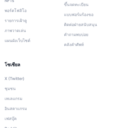
NFTs
ขึ้นจดทะเบียน
พอร์ตโฟลิโอ
แบบฟอร์มร้องขอ
รายการเฝ้าดู
ติดต่อฝ่ายสนับสนุน
ภาพวาดเล่น
คำถามพบบ่อย
แผนผังเว็บไซต์
คลังคำศัพท์
โซเชียล
X (Twitter)
ชุมชน
เทเลแกรม
อินสตาแกรม
เฟสบุ๊ค