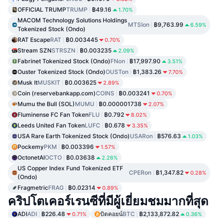
OFFICIAL TRUMP
TRUMP
฿49.16
1.70%
MACOM Technology Solutions Holdings
MTSIon
฿9,763.99
6.59%
Tokenized Stock (Ondo)
RAT Escape
RAT
฿0.003445
0.70%
Stream SZN
STRSZN
฿0.003235
2.09%
Fabrinet Tokenized Stock (Ondo)
FNon
฿17,997.90
3.51%
Ouster Tokenized Stock (Ondo)
OUSTon
฿1,383.26
7.70%
Musk It
MUSKIT
฿0.003625
2.89%
Coin (reservebankapp.com)
COINS
฿0.003241
0.70%
Mumu the Bull (SOL)
MUMU
฿0.000001738
2.07%
Fluminense FC Fan Token
FLU
฿0.792
8.02%
Leeds United Fan Token
LUFC
฿0.678
3.35%
USA Rare Earth Tokenized Stock (Ondo)
USARon
฿576.63
1.03%
Pockemy
PKM
฿0.003396
1.57%
OctonetAI
OCTO
฿0.03638
2.26%
US Copper Index Fund Tokenized ETF
CPERon
฿1,347.82
0.28%
(Ondo)
Fragmetric
FRAG
฿0.02314
0.89%
คริปโตเคอร์เรนซีที่มีผู้เยี่ยมชมมากที่สุด
ADI
ADI
฿226.48
บิตคอยน์
BTC
฿2,133,872.82
0.71%
0.36%