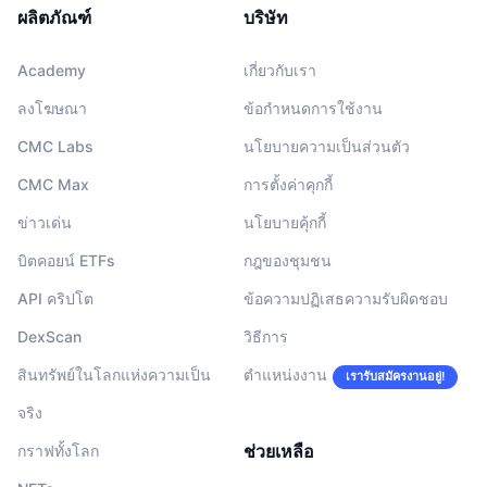
ผลิตภัณฑ์
บริษัท
Academy
เกี่ยวกับเรา
ลงโฆษณา
ข้อกำหนดการใช้งาน
CMC Labs
นโยบายความเป็นส่วนตัว
CMC Max
การตั้งค่าคุกกี้
ข่าวเด่น
นโยบายคุ้กกี้
บิตคอยน์ ETFs
กฎของชุมชน
API คริปโต
ข้อความปฏิเสธความรับผิดชอบ
DexScan
วิธีการ
สินทรัพย์ในโลกแห่งความเป็น
ตำแหน่งงาน
เรารับสมัครงานอยู่!
จริง
ช่วยเหลือ
กราฟทั้งโลก