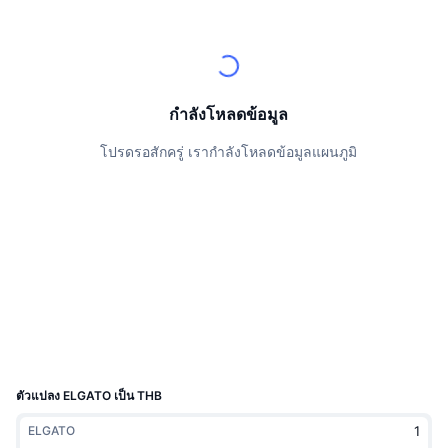
นักเทรดชั้นนำ
บทความ
เงินไหลเข้า/ไหลออกของ Exchange
DEX API
แปลงสกุลเงิน
ตารางอันดับ
Spot
เซนติเมนต์
องค์กร
จดหมายข่าว
ตัวชี้วัด
กำลังเป็นที่นิยม
ตราสารอนุพันธ์
ราคา
CMC Launch
กำลังโหลดข้อมูล
ที่กำลังจะมาถึง
ดัชนีความกลัวและความโลภ
โปรดรอสักครู่ เรากำลังโหลดข้อมูลแผนภูมิ
แหล่งข้อมูล
CMC Labs
ที่เพิ่มเข้ามาล่าสุด
ดัชนีฤดูกาลอัลท์คอยน์
CMC Max
GainersและLosers
ตัวชี้วัดวัฏจักรตลาด
เอกสาร
ข่าวเด่น
ที่มีผู้เข้าชมมากที่สุด
สัดส่วนมูลค่าตลาดรวมของบิตคอยน์เปรียบเทียบกับตลา
คำถามพบบ่อย
เทเลบอท
ความรู้สึกที่มีต่อชุมชน
ดัชนี CoinMarketCap 20
การบูรณาการ AI
ลงโฆษณา
อันดับเชน
ดัชนี CoinMarketCap 100
CMC Agent Hub
ตัวแปลง ELGATO เป็น THB
ตลาดการคาดการณ์
กระแสเงินทุน ETF
วิดเจ็ตสำหรับเว็บไซต์
ELGATO
ตลาดทักษะ