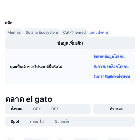
การขายที่กำลังจะมีขึ้น
อัตราเงินทุน
เรียนรู้และรับ
UCID
29853
แท็ก
ปฏิทิน
Memes
Solana Ecosystem
Cat-Themed
แสดงทั้งหมด
ข้อมูลเพิ่มเติม
ปฏิทิน ICO
อัพเดทข้อมูลโทเคน
ปฏิทินกิจกรรม
ส่งการปลดล็อคโทเคน
คุณเป็นเจ้าของโปรเจกต์นี้หรือไม่
รับตราสัญลักษณ์ชุมชน
ตลาด el gato
ทั้งหมด
CEX
DEX
ตัวกรอง
Spot
ตลอดไป
ฟิวเจอร์ส