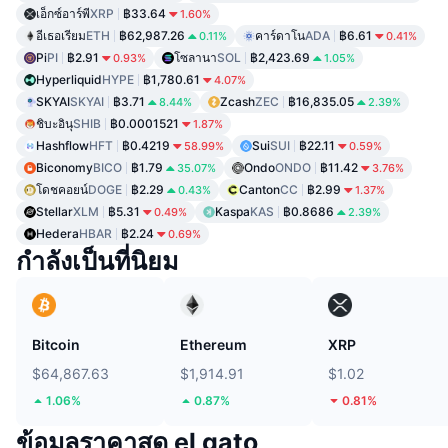
เอ็กซ์อาร์พี
XRP
฿33.64
1.60%
อีเธอเรียม
ETH
฿62,987.26
คาร์ดาโน
ADA
฿6.61
0.11%
0.41%
Pi
PI
฿2.91
โซลานา
SOL
฿2,423.69
0.93%
1.05%
Hyperliquid
HYPE
฿1,780.61
4.07%
SKYAI
SKYAI
฿3.71
Zcash
ZEC
฿16,835.05
8.44%
2.39%
ชิบะอินุ
SHIB
฿0.0001521
1.87%
Hashflow
HFT
฿0.4219
Sui
SUI
฿22.11
58.99%
0.59%
Biconomy
BICO
฿1.79
Ondo
ONDO
฿11.42
35.07%
3.76%
โดชคอยน์
DOGE
฿2.29
Canton
CC
฿2.99
0.43%
1.37%
Stellar
XLM
฿5.31
Kaspa
KAS
฿0.8686
0.49%
2.39%
Hedera
HBAR
฿2.24
0.69%
กำลังเป็นที่นิยม
Bitcoin
Ethereum
XRP
$64,867.63
$1,914.91
$1.02
1.06%
0.87%
0.81%
ข้อมูลราคาสด el gato