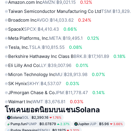
Amazon.com Inc
AMZN
฿9,021.15
0.12%
Taiwan Semiconductor Manufacturing Co Ltd
TSM
฿13,829
Broadcom Inc
AVGO
฿14,033.62
0.24%
SpaceX
SPCX
฿4,410.43
0.66%
Meta Platforms, Inc.
META
฿19,495.1
0.12%
Tesla, Inc.
TSLA
฿10,815.55
0.08%
Berkshire Hathaway Inc Class B
BRK.B
฿17,161.89
0.18%
Eli Lilly And Co
LLY
฿39,007.96
0.01%
Micron Technology Inc
MU
฿28,913.98
0.07%
SK Hynix
SKHY
฿4,537.07
0.03%
JPmorgan Chase & Co
JPM
฿11,778.47
0.14%
Walmart Inc
WMT
฿3,676.81
0.03%
โทเคนยอดนิยมบนเชนSolana
Solana
SOL
฿2,390.16
1.76%
Pump.fun
PUMP
฿0.07879
Jupiter
JUP
฿5.96
2.37%
3.66%
Pudgy Penguins
PENGU
฿0.1975
3.32%