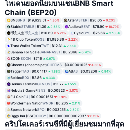
โทเคนยอดนิยมบนเชนBNB Smart
Chain (BEP20)
BNB
BNB
฿19,623.51
Aster
ASTER
฿20.05
1.30%
0.20%
Stable
STABLE
฿1.09
Audiera
BEAT
฿75.90
2.58%
10.79%
币安人生
币安人生
฿16.69
Cysic
CYS
฿25.66
5.21%
37.03%
48 Club Token
KOGE
฿1,985.36
2.22%
Trust Wallet Token
TWT
฿12.31
2.55%
Banana For Scale
BANANAS31
฿0.2368
0.70%
SOON
SOON
฿7.16
0.97%
Cheems (cheems.pet)
CHEEMS
฿0.00001625
4.36%
Tagger
TAG
฿0.04117
AB
AB
฿0.03206
1.88%
0.94%
Beldex
BDX
฿2.86
4.33%
Genius Terminal
GENIUS
฿11.77
1.55%
Nebula3 GameFi
SN3
฿0.00923
3.57%
FU Coin
FU
฿0.00001651
0.78%
Wonderman Nation
WNDR
฿0.235
2.11%
Spores Network
SPO
฿0.003255
2.52%
Oggy Inu (BSC)
OGGY
฿0.00000000002937
0.19%
คริปโตเคอร์เรนซีที่มีผู้เยี่ยมชมมากที่สุด