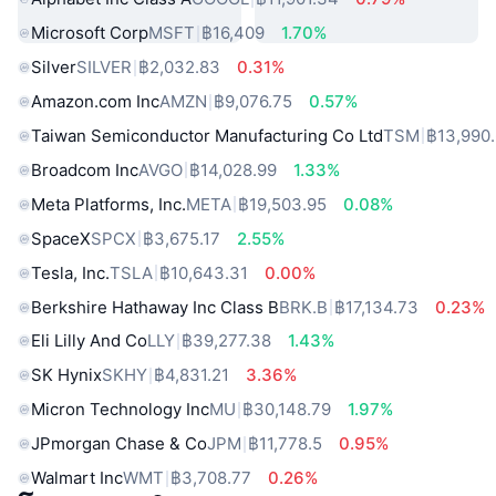
Microsoft Corp
MSFT
฿16,409
1.70%
Silver
SILVER
฿2,032.83
0.31%
Amazon.com Inc
AMZN
฿9,076.75
0.57%
Taiwan Semiconductor Manufacturing Co Ltd
TSM
฿13,990
Broadcom Inc
AVGO
฿14,028.99
1.33%
Meta Platforms, Inc.
META
฿19,503.95
0.08%
SpaceX
SPCX
฿3,675.17
2.55%
Tesla, Inc.
TSLA
฿10,643.31
0.00%
Berkshire Hathaway Inc Class B
BRK.B
฿17,134.73
0.23%
Eli Lilly And Co
LLY
฿39,277.38
1.43%
SK Hynix
SKHY
฿4,831.21
3.36%
Micron Technology Inc
MU
฿30,148.79
1.97%
JPmorgan Chase & Co
JPM
฿11,778.5
0.95%
Walmart Inc
WMT
฿3,708.77
0.26%