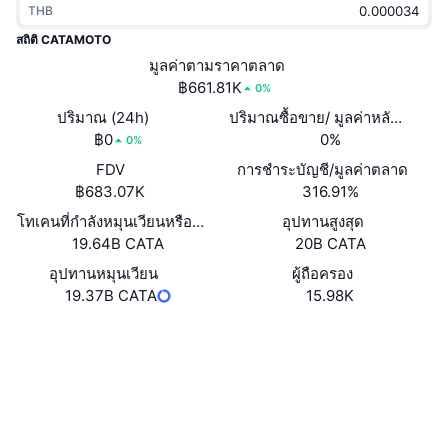
THB
กำลังเป็นที่นิยม
คริปโตฯ ETFs
การเรียนรู้
CMC MCP
สถิติ CATAMOTO
ใหม่
มูลค่าตามราคาตลาด
บิตคอยน์ ETFs
x402
ข่าว
฿661.81K
0%
คริปโต
อีเธอเรียม ETFs
ปริมาณ (24h)
ปริมาณซื้อขาย/ มูลค่าหลักทรัพย
Academy
฿0
0%
0%
การเมือง
FDV
การชำระบัญชี/มูลค่าตลาด
การวิเคราะห์ทางเทคนิค
วิจัย
฿683.07K
316.91%
สปอต
โทเคนที่กำลังหมุนเวียนหรือถูกล็อค
อุปทานสูงสุด
RSI
วิดีโอ
19.64B CATA
20B CATA
การเงิน
MACD
อุปทานหมุนเวียน
ผู้ถือครอง
คลังคำศัพท์
19.37B CATA
15.98K
เทคโนโลยี
เว็บไซต์
Website
ตราสารอนุพันธ์
แคมเปญ
โซเชียล
NFT
ภาพรวม
Airdrop
0xbdf5...d4e673
สัญญา
สถิติ NFT โดยภาพรวม
การชำระบัญชี
3.0
รางวัลเพชร
เรตติ้ง (CertiK)