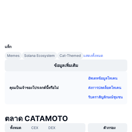
การขายที่กำลังจะมีขึ้น
bscscan.com
อัตราเงินทุน
สำรวจ
เรียนรู้และรับ
วอลเลท
ปฏิทิน
UCID
30828
ปฏิทิน ICO
แท็ก
Memes
Solana Ecosystem
Cat-Themed
แสดงทั้งหมด
ปฏิทินกิจกรรม
ข้อมูลเพิ่มเติม
อัพเดทข้อมูลโทเคน
ส่งการปลดล็อคโทเคน
คุณเป็นเจ้าของโปรเจกต์นี้หรือไม่
รับตราสัญลักษณ์ชุมชน
ตลาด CATAMOTO
ทั้งหมด
CEX
DEX
ตัวกรอง