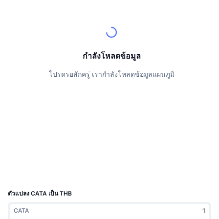
นักเทรดชั้นนำ
บทความ
เงินไหลเข้า/ไหลออกของ Exchange
DEX API
แปลงสกุลเงิน
ตารางอันดับ
Spot
เซนติเมนต์
องค์กร
จดหมายข่าว
ตัวชี้วัด
กำลังเป็นที่นิยม
ตราสารอนุพันธ์
ราคา
CMC Launch
กำลังโหลดข้อมูล
ที่กำลังจะมาถึง
ดัชนีความกลัวและความโลภ
โปรดรอสักครู่ เรากำลังโหลดข้อมูลแผนภูมิ
แหล่งข้อมูล
CMC Labs
ที่เพิ่มเข้ามาล่าสุด
ดัชนีฤดูกาลอัลท์คอยน์
CMC Max
GainersและLosers
ตัวชี้วัดวัฏจักรตลาด
เอกสาร
ข่าวเด่น
ที่มีผู้เข้าชมมากที่สุด
สัดส่วนมูลค่าตลาดรวมของบิตคอยน์เปรียบเทียบกับตลา
คำถามพบบ่อย
เทเลบอท
ความรู้สึกที่มีต่อชุมชน
ดัชนี CoinMarketCap 20
การบูรณาการ AI
ลงโฆษณา
อันดับเชน
ดัชนี CoinMarketCap 100
CMC Agent Hub
ตัวแปลง CATA เป็น THB
ตลาดการคาดการณ์
กระแสเงินทุน ETF
วิดเจ็ตสำหรับเว็บไซต์
CATA
ตลาดทักษะ