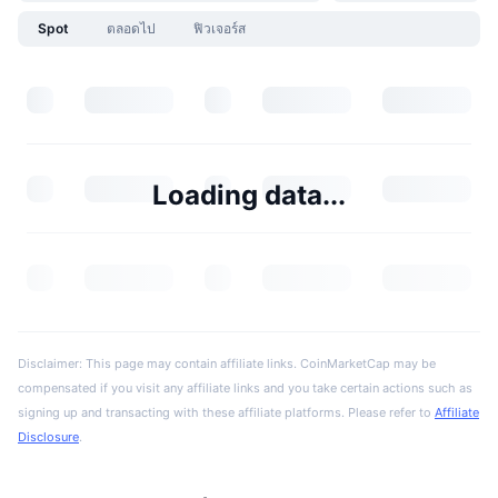
Spot
ตลอดไป
ฟิวเจอร์ส
Loading data...
Disclaimer: This page may contain affiliate links. CoinMarketCap may be
compensated if you visit any affiliate links and you take certain actions such as
signing up and transacting with these affiliate platforms. Please refer to
Affiliate
Disclosure
.