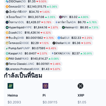
ZIGChain
ZIG
฿1.35
9.50%
บิตคอยน์
BTC
฿2,140,515.75
0.36%
เอ็กซ์อาร์พี
XRP
฿34.70
1.43%
อีเธอเรียม
ETH
฿63,307.08
Pi
PI
฿3.02
2.05%
4.80%
โซลานา
SOL
฿2,428.07
คาร์ดาโน
ADA
฿6.70
0.78%
5.76%
Hyperliquid
HYPE
฿1,844.16
Heima
HEI
฿6.95
2.87%
7.31%
Zcash
ZEC
฿16,426.14
4.32%
ชิบะอินุ
SHIB
฿0.0001562
Sui
SUI
฿22.33
3.70%
2.25%
โดชคอยน์
DOGE
฿2.29
Stellar
XLM
฿5.36
1.12%
3.01%
Pump.fun
PUMP
฿0.07595
8.45%
Kaspa
KAS
฿0.8407
SKYAI
SKYAI
฿2.57
2.57%
30.91%
PAX Gold
PAXG
฿140,614.27
0.08%
Terra Classic
LUNC
฿0.00161
2.46%
Lorenzo Protocol
BANK
฿1.43
5.67%
กำลังเป็นที่นิยม
Heima
Pi
XRP
$0.2093
$0.09115
$1.05