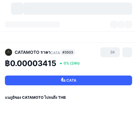
สกุลเงินคริปโต
แดชบอร์ด
สกุลเงินคริปโต
DexScan
ตลาด
อันดับ
CATAMOTO
ราคา
3K
#3503
CATA
฿0.00003415
0%
(
24h
)
สัญญาณ
ตัวกลางการแลกเปลี่ยน
หมวดหมู่
New
ภาพรวมของตลาด
กำลังมาแรง
ชุมชน
ภาพตลาดย้อนหลัง
ตลาด Spot
การซื้อขายสินทรัพย์ดิจิทัลโดยผ่านคนกลาง:
ซื้อ CATA
ใหม่
ฟีด
API
การปลดล็อกโทเคน
จำนวนคริปโทเคอร์เรนซี
Spot
แนภูมิของ CATAMOTO ไปจนถึง THB
ราคาบวก
หัวข้อ
อัตราผลตอบแทน
ผลิตภัณฑ์
คลังของ บิตคอยน์
ตราสารอนุพันธ์
API
Meme Explorer
ไลฟ์สด
สินทรัพย์ในโลกแห่งความเป็นจริง
คลังของ บีเอนบี
ผลิตภัณฑ์
API คริปโต
การซื้อขายสินทรัพย์ดิจิทัลโดยไม่มีคนกลาง: