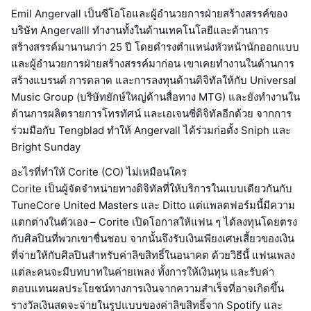
Emil Angervall เป็นซีโอโอและผู้อำนวยการฝ่ายสร้างสรรค์ของ
บริษัท Angervalll ทำงานทั้งในด้านเทคโนโลยีและด้านการ
สร้างสรรค์มานานกว่า 25 ปี โดยดำรงตำแหน่งหัวหน้านักออกแบบ
และผู้อำนวยการฝ่ายสร้างสรรค์มาก่อน เขาเคยทำงานในด้านการ
สร้างแบรนด์ การตลาด และการลงทุนด้านดิจิทัลให้กับ Universal
Music Group (บริษัทยักษ์ใหญ่ด้านสื่อทาง MTG) และยังทำงานใน
ด้านการผลิตรายการโทรทัศน์ และเอเจนซี่ดิจิทัลอีกด้วย จากการ
ร่วมมือกับ Tengblad ทำให้ Angervall ได้ร่วมก่อตั้ง Sniph และ
Bright Sunday
อะไรที่ทำให้ Corite (CO) ไม่เหมือนใคร
Corite เป็นผู้จัดจำหน่ายทางดิจิทัลที่ให้บริการในแบบเดียวกันกับ
TuneCore United Masters และ Ditto แต่แพลตฟอร์มนี้มีความ
แตกต่างในตัวเอง – Corite เปิดโอกาสให้แฟน ๆ ได้ลงทุนโดยตรง
กับศิลปินที่พวกเขาชื่นชอบ จากนั้นจึงรับเงินเพียงเศษเสี้ยวของเงิน
ที่จ่ายให้กับศิลปินสำหรับค่าลิขสิทธิ์ในอนาคต ด้วยวิธีนี้ แฟนเพลง
แต่ละคนจะมีบทบาทในค่ายเพลง ทั้งการให้เงินทุน และรับค่า
ตอบแทนผลประโยชน์ทางการเงินจากความสำเร็จที่อาจเกิดขึ้น
รางวัลเงินสดจะจ่ายในรูปแบบของค่าลิขสิทธิ์จาก Spotify และ