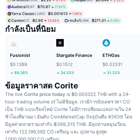
Audiera
BEAT
฿70.87
17.67%
Terra Classic
LUNC
฿0.001613
1.95%
Canton
CC
฿2.90
เชนลิงก์
LINK
฿271.01
13.65%
0.16%
กำลังเป็นที่นิยม
Fusionist
Stargate Finance
ETHGas
$0.1389
$0.1512
$0.02331
89.26%
24.33%
31.33%
ข้อมูลราคาสด Corite
The live
Corite price today
is ฿0.003022 THB with a 24-
hour trading volume of ไม่มีข้อมูล.
เรามีการอัปเดตราคา CO
เป็น THB แบบเรียลไทม์
Corite ไม่มีการเปลี่ยนแปลงภายใน 24
ชั่วโมงที่ผ่านมา
อันดับ CoinMarketCap ปัจจุบันคือ #3639 โดย
มีมูลค่าตลาดรวมเท่ากับ ฿369,315 THB.
มีอุปทานหมุนเวียน
เท่ากับ 122,199,592 CO เหรียญ
และ อุปทาน สูงสุด
1,000,000,000 CO เหรียญ.