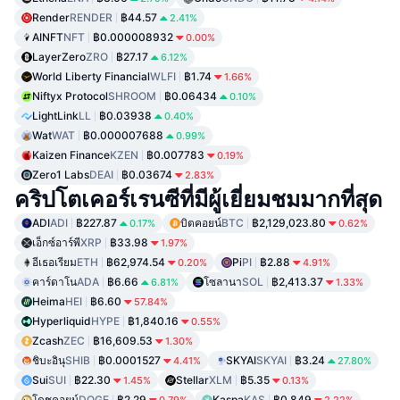
Render
RENDER
฿44.57
2.41%
AINFT
NFT
฿0.000008932
0.00%
LayerZero
ZRO
฿27.17
6.12%
World Liberty Financial
WLFI
฿1.74
1.66%
Niftyx Protocol
SHROOM
฿0.06434
0.10%
LightLink
LL
฿0.03938
0.40%
Wat
WAT
฿0.000007688
0.99%
Kaizen Finance
KZEN
฿0.007783
0.19%
Zero1 Labs
DEAI
฿0.03674
2.83%
คริปโตเคอร์เรนซีที่มีผู้เยี่ยมชมมากที่สุด
ADI
ADI
฿227.87
บิตคอยน์
BTC
฿2,129,023.80
0.17%
0.62%
เอ็กซ์อาร์พี
XRP
฿33.98
1.97%
อีเธอเรียม
ETH
฿62,974.54
Pi
PI
฿2.88
0.20%
4.91%
คาร์ดาโน
ADA
฿6.66
โซลานา
SOL
฿2,413.37
6.81%
1.33%
Heima
HEI
฿6.60
57.84%
Hyperliquid
HYPE
฿1,840.16
0.55%
Zcash
ZEC
฿16,609.53
1.30%
ชิบะอินุ
SHIB
฿0.0001527
SKYAI
SKYAI
฿3.24
4.41%
27.80%
Sui
SUI
฿22.30
Stellar
XLM
฿5.35
1.45%
0.13%
โดชคอยน์
DOGE
฿2.29
Kaspa
KAS
฿0.849
0.79%
2.22%