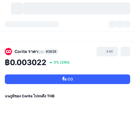
สกุลเงินคริปโต
แดชบอร์ด
สกุลเงินคริปโต
DexScan
ตลาด
อันดับ
Corite
ราคา
44K
#3639
CO
฿0.003022
0%
(
24h
)
สัญญาณ
ตัวกลางการแลกเปลี่ยน
หมวดหมู่
New
ภาพรวมของตลาด
กำลังมาแรง
ชุมชน
ภาพตลาดย้อนหลัง
ตลาด Spot
การซื้อขายสินทรัพย์ดิจิทัลโดยผ่านคนกลาง:
ซื้อ CO
ใหม่
ฟีด
API
การปลดล็อกโทเคน
จำนวนคริปโทเคอร์เรนซี
Spot
แนภูมิของ Corite ไปจนถึง THB
ราคาบวก
หัวข้อ
อัตราผลตอบแทน
ผลิตภัณฑ์
คลังของ บิตคอยน์
ตราสารอนุพันธ์
API
Meme Explorer
ไลฟ์สด
สินทรัพย์ในโลกแห่งความเป็นจริง
คลังของ บีเอนบี
ผลิตภัณฑ์
API คริปโต
การซื้อขายสินทรัพย์ดิจิทัลโดยไม่มีคนกลาง: