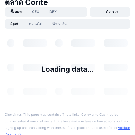
ตลาด Corite
ทั้งหมด
CEX
DEX
ตัวกรอง
Spot
ตลอดไป
ฟิวเจอร์ส
Loading data...
Disclaimer: This page may contain affiliate links. CoinMarketCap may be
compensated if you visit any affiliate links and you take certain actions such as
signing up and transacting with these affiliate platforms. Please refer to
Affiliate
Disclosure
.