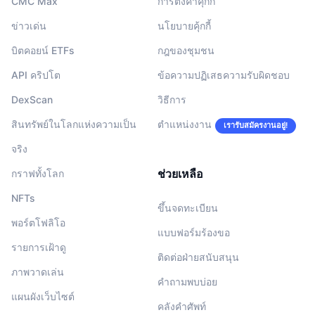
CMC Max
การตั้งค่าคุกกี้
ข่าวเด่น
นโยบายคุ้กกี้
บิตคอยน์ ETFs
กฎของชุมชน
API คริปโต
ข้อความปฏิเสธความรับผิดชอบ
DexScan
วิธีการ
สินทรัพย์ในโลกแห่งความเป็น
ตำแหน่งงาน
เรารับสมัครงานอยู่!
จริง
ช่วยเหลือ
กราฟทั้งโลก
NFTs
ขึ้นจดทะเบียน
พอร์ตโฟลิโอ
แบบฟอร์มร้องขอ
รายการเฝ้าดู
ติดต่อฝ่ายสนับสนุน
ภาพวาดเล่น
คำถามพบบ่อย
แผนผังเว็บไซต์
คลังคำศัพท์