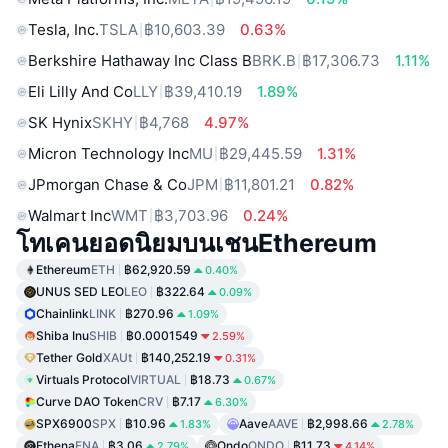
Tesla, Inc.
TSLA
฿10,603.39
0.63%
Berkshire Hathaway Inc Class B
BRK.B
฿17,306.73
1.11%
Eli Lilly And Co
LLY
฿39,410.19
1.89%
SK Hynix
SKHY
฿4,768
4.97%
Micron Technology Inc
MU
฿29,445.59
1.31%
JPmorgan Chase & Co
JPM
฿11,801.21
0.82%
Walmart Inc
WMT
฿3,703.96
0.24%
โทเคนยอดนิยมบนเชนEthereum
Ethereum
ETH
฿62,920.59
0.40%
UNUS SED LEO
LEO
฿322.64
0.09%
Chainlink
LINK
฿270.96
1.09%
Shiba Inu
SHIB
฿0.0001549
2.59%
Tether Gold
XAUt
฿140,252.19
0.31%
Virtuals Protocol
VIRTUAL
฿18.73
0.67%
Curve DAO Token
CRV
฿7.17
6.30%
SPX6900
SPX
฿10.96
Aave
AAVE
฿2,998.66
1.83%
2.78%
Ethena
ENA
฿3.06
Ondo
ONDO
฿11.73
2.79%
4.14%