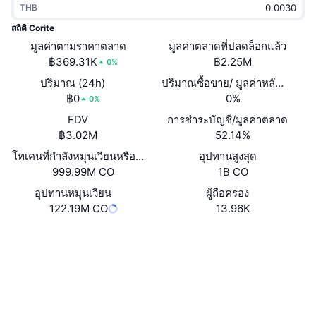
THB
กำลังเป็นที่นิยม
คริปโตฯ ETFs
การเรียนรู้
CMC MCP
สถิติ Corite
มูลค่าตามราคาตลาด
ใหม่
มูลค่าตลาดที่ปลดล็อกแล้ว
บิตคอยน์ ETFs
x402
ข่าว
฿369.31K
฿2.25M
0%
คริปโต
อีเธอเรียม ETFs
ปริมาณ (24h)
ปริมาณซื้อขาย/ มูลค่าหลักทรัพย
Academy
฿0
0%
0%
การเมือง
FDV
การชำระบัญชี/มูลค่าตลาด
การวิเคราะห์ทางเทคนิค
วิจัย
฿3.02M
52.14%
สปอต
โทเคนที่กำลังหมุนเวียนหรือถูกล็อค
อุปทานสูงสุด
RSI
วิดีโอ
999.99M CO
1B CO
การเงิน
MACD
อุปทานหมุนเวียน
ผู้ถือครอง
คลังคำศัพท์
122.19M CO
13.96K
เทคโนโลยี
Website
Whitepaper
ตราสารอนุพันธ์
แคมเปญ
เว็บไซต์
NFT
ภาพรวม
Airdrop
โซเชียล
สถิติ NFT โดยภาพรวม
การชำระบัญชี
รางวัลเพชร
0x936B...0dc8d6