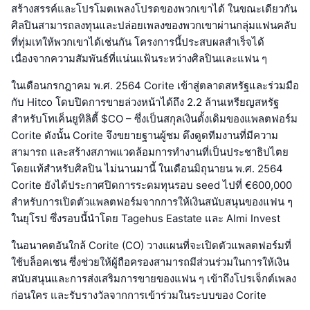
สร้างสรรค์และโปรโมตเพลงโปรดของพวกเขาได้ ในขณะเดียวกัน
ศิลปินสามารถลงทุนและปล่อยเพลงของพวกเขาผ่านกลุ่มแฟนคลับ
ที่ทุ่มเทให้พวกเขาได้เช่นกัน โครงการนี้ประสบผลสำเร็จได้
เนื่องจากความสัมพันธ์ที่แน่นแฟ้นระหว่างศิลปินและแฟน ๆ
ในเดือนกรกฎาคม พ.ศ. 2564 Corite เข้าสู่ตลาดสหรัฐและร่วมมือ
กับ Hitco โดบปิดการขายล่วงหน้าได้ถึง 2.2 ล้านเหรียญสหรัฐ
สำหรับโทเค็นยูทิลิตี้ $CO – ซึ่งเป็นสกุลเงินดั้งเดิมของแพลตฟอร์ม
Corite ดังนั้น Corite จึงขยายฐานผู้ชม ดึงดูดทีมงานที่มีความ
สามารถ และสร้างสภาพแวดล้อมการทำงานที่เป็นประชาธิปไตย
โดยแท้สำหรับศิลปิน ไม่นานมานี้ ในเดือนมิถุนายน พ.ศ. 2564
Corite ยังได้ประกาศปิดการระดมทุนรอบ seed ไปที่ €600,000
สำหรับการเปิดตัวแพลตฟอร์มจากการให้เงินสนับสนุนของแฟน ๆ
ในยุโรป ซึ่งรอบนี้นำโดย Tagehus Eastate และ Almi Invest
ในอนาคตอันใกล้ Corite (CO) วางแผนที่จะเปิดตัวแพลตฟอร์มที่
ใช้บล็อคเชน ซึ่งช่วยให้ผู้ถือครองสามารถมีส่วนร่วมในการให้เงิน
สนับสนุนและการส่งเสริมการขายของแฟน ๆ เข้าถึงโปรเจ็กต์เพลง
ก่อนใคร และรับรางวัลจากการเข้าร่วมในระบบของ Corite