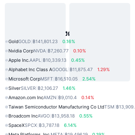
สินทรัพย์ในโลกแห่งความจริงยอดนิยม
Gold
GOLD
฿141,801.23
0.16%
Nvidia Corp
NVDA
฿7,260.77
0.10%
Apple Inc.
AAPL
฿10,339.13
0.45%
Alphabet Inc Class A
GOOGL
฿11,875.47
1.29%
Microsoft Corp
MSFT
฿16,510.05
2.54%
Silver
SILVER
฿2,106.27
1.46%
Amazon.com Inc
AMZN
฿9,010.4
0.14%
Taiwan Semiconductor Manufacturing Co Ltd
TSM
฿13,909
Broadcom Inc
AVGO
฿13,958.18
0.55%
SpaceX
SPCX
฿3,787.18
6.14%
Meta Platforms, Inc.
META
฿19,496.19
0.19%