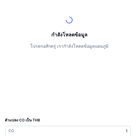
นักเทรดชั้นนำ
บทความ
เงินไหลเข้า/ไหลออกของ Exchange
DEX API
แปลงสกุลเงิน
ตารางอันดับ
Spot
เซนติเมนต์
องค์กร
จดหมายข่าว
ตัวชี้วัด
กำลังเป็นที่นิยม
ตราสารอนุพันธ์
ราคา
CMC Launch
กำลังโหลดข้อมูล
ที่กำลังจะมาถึง
ดัชนีความกลัวและความโลภ
โปรดรอสักครู่ เรากำลังโหลดข้อมูลแผนภูมิ
แหล่งข้อมูล
CMC Labs
ที่เพิ่มเข้ามาล่าสุด
ดัชนีฤดูกาลอัลท์คอยน์
CMC Max
GainersและLosers
ตัวชี้วัดวัฏจักรตลาด
เอกสาร
ข่าวเด่น
ที่มีผู้เข้าชมมากที่สุด
สัดส่วนมูลค่าตลาดรวมของบิตคอยน์เปรียบเทียบกับตลา
คำถามพบบ่อย
เทเลบอท
ความรู้สึกที่มีต่อชุมชน
ดัชนี CoinMarketCap 20
การบูรณาการ AI
ลงโฆษณา
อันดับเชน
ดัชนี CoinMarketCap 100
CMC Agent Hub
ตัวแปลง CO เป็น THB
ตลาดการคาดการณ์
กระแสเงินทุน ETF
วิดเจ็ตสำหรับเว็บไซต์
CO
ตลาดทักษะ