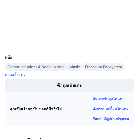
สัญญา
การขายที่กำลังจะมีขึ้น
อัตราเงินทุน
เรียนรู้และรับ
2.8
เรตติ้ง (CertiK)
etherscan.io
สำรวจ
ปฏิทิน
วอลเลท
ปฏิทิน ICO
UCID
11021
แท็ก
ปฏิทินกิจกรรม
Communications & Social Media
Music
Ethereum Ecosystem
แสดงทั้งหมด
ข้อมูลเพิ่มเติม
อัพเดทข้อมูลโทเคน
ส่งการปลดล็อคโทเคน
คุณเป็นเจ้าของโปรเจกต์นี้หรือไม่
รับตราสัญลักษณ์ชุมชน