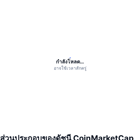
นักเทรดชั้นนำ
บทความ
เงินไหลเข้า/ไหลออกของ Exchange
DEX API
แปลงสกุลเงิน
ตารางอันดับ
Spot
เซนติเมนต์
องค์กร
จดหมายข่าว
ตัวชี้วัด
กำลังเป็นที่นิยม
ตราสารอนุพันธ์
ราคา
CMC Launch
ที่กำลังจะมาถึง
ดัชนีความกลัวและความโลภ
แหล่งข้อมูล
CMC Labs
ที่เพิ่มเข้ามาล่าสุด
ดัชนีฤดูกาลอัลท์คอยน์
กำลังโหลด…
CMC Max
GainersและLosers
ตัวชี้วัดวัฏจักรตลาด
อาจใช้เวลาสักครู่
เอกสาร
ข่าวเด่น
ที่มีผู้เข้าชมมากที่สุด
สัดส่วนมูลค่าตลาดรวมของบิตคอยน์เปรียบเทียบกับตลา
คำถามพบบ่อย
เทเลบอท
ความรู้สึกที่มีต่อชุมชน
ดัชนี CoinMarketCap 20
การบูรณาการ AI
ลงโฆษณา
อันดับเชน
ดัชนี CoinMarketCap 100
CMC Agent Hub
ตลาดการคาดการณ์
กระแสเงินทุน ETF
วิดเจ็ตสำหรับเว็บไซต์
ตลาดทักษะ
ส่วนประกอบของดัชนี CoinMarketCap