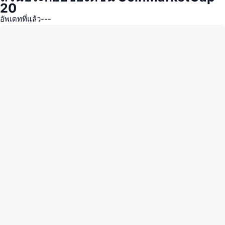
20
กำลังเป็นที่นิยม
คริปโตฯ ETFs
การเรียนรู้
CMC MCP
อัพเดทที่แล้ว
---
ใหม่
บิตคอยน์ ETFs
x402
ข่าว
คริปโต
อีเธอเรียม ETFs
Academy
การเมือง
การวิเคราะห์ทางเทคนิค
วิจัย
สปอต
RSI
วิดีโอ
การเงิน
MACD
คลังคำศัพท์
เทคโนโลยี
ตราสารอนุพันธ์
แคมเปญ
NFT
ภาพรวม
Airdrop
สถิติ NFT โดยภาพรวม
การชำระบัญชี
รางวัลเพชร