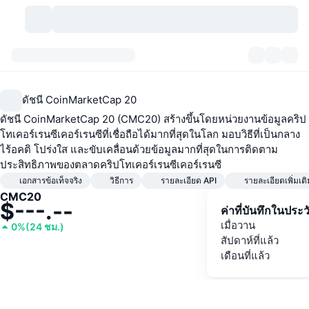
สกุลเงินคริปโต
แดชบอร์ด
สกุลเงินคริปโต
ดัชนี CoinMarketCap 20
DexScan
ตลาด
อันดับ
ดัชนี CoinMarketCap 20 (CMC20) สร้างขึ้นโดยหน่วยงานข้อมูลคริป
โทเคอร์เรนซีเคอร์เรนซีที่เชื่อถือได้มากที่สุดในโลก มอบวิธีที่เป็นกลาง
สัญญาณ
ตัวกลางการแลกเปลี่ยน
หมวดหมู่
New
ภาพรวมของตลาด
ไร้อคติ โปร่งใส และขับเคลื่อนด้วยข้อมูลมากที่สุดในการติดตาม
ประสิทธิภาพของตลาดคริปโทเคอร์เรนซีเคอร์เรนซี
กำลังมาแรง
ชุมชน
ภาพตลาดย้อนหลัง
ตลาด Spot
การซื้อขายสินทรัพย์ดิจิทัลโดยผ่านคนกลาง:
เอกสารข้อเท็จจริง
วิธีการ
รายละเอียด API
รายละเอียดเพิ่มเติ
CMC20
$
---.--
ค่าที่บันทึกในประว
ใหม่
ฟีด
API
การปลดล็อกโทเคน
จำนวนคริปโทเคอร์เรนซี
Spot
เมื่อวาน
0%
(
24 ชม.
)
สัปดาห์ที่แล้ว
ราคาบวก
หัวข้อ
อัตราผลตอบแทน
ผลิตภัณฑ์
คลังของ บิตคอยน์
ตราสารอนุพันธ์
API
เดือนที่แล้ว
Meme Explorer
ไลฟ์สด
สินทรัพย์ในโลกแห่งความเป็นจริง
คลังของ บีเอนบี
ผลิตภัณฑ์
API คริปโต
การซื้อขายสินทรัพย์ดิจิทัลโดยไม่มีคนกลาง: