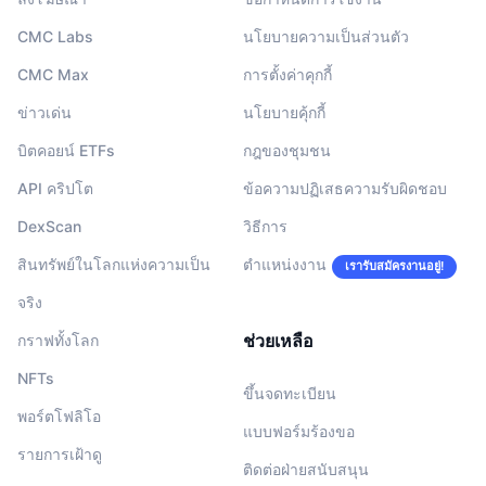
CMC Labs
นโยบายความเป็นส่วนตัว
CMC Max
การตั้งค่าคุกกี้
ข่าวเด่น
นโยบายคุ้กกี้
บิตคอยน์ ETFs
กฎของชุมชน
API คริปโต
ข้อความปฏิเสธความรับผิดชอบ
DexScan
วิธีการ
สินทรัพย์ในโลกแห่งความเป็น
ตำแหน่งงาน
เรารับสมัครงานอยู่!
จริง
ช่วยเหลือ
กราฟทั้งโลก
NFTs
ขึ้นจดทะเบียน
พอร์ตโฟลิโอ
แบบฟอร์มร้องขอ
รายการเฝ้าดู
ติดต่อฝ่ายสนับสนุน