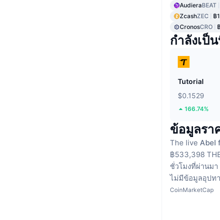
Audiera
BEAT
Zcash
ZEC
฿1
Cronos
CRO
กำลังเป็นท
Tutorial
$0.1529
166.74%
ข้อมูลรา
The live
Abel 
฿533,398 THB
ชั่วโมงที่ผ่านมา
ไม่มีข้อมูลอุปท
CoinMarketCap