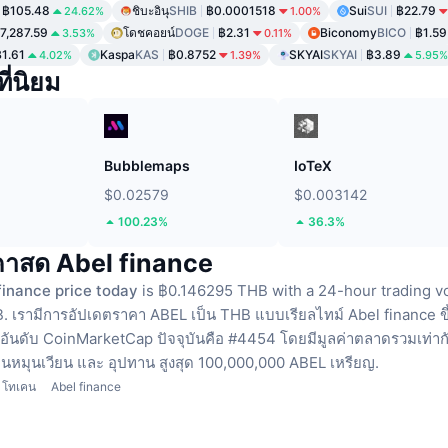
฿105.48
ชิบะอินุ
SHIB
฿0.0001518
Sui
SUI
฿22.79
24.62%
1.00%
7,287.59
โดชคอยน์
DOGE
฿2.31
Biconomy
BICO
฿1.59
3.53%
0.11%
฿1.61
Kaspa
KAS
฿0.8752
SKYAI
SKYAI
฿3.89
4.02%
1.39%
5.95%
ี่นิยม
Bubblemaps
IoTeX
$0.02579
$0.003142
100.23%
36.3%
คาสด Abel finance
finance price today
is ฿0.146295 THB with a 24-hour trading v
.
เรามีการอัปเดตราคา ABEL เป็น THB แบบเรียลไทม์
Abel finance ข
อันดับ CoinMarketCap ปัจจุบันคือ #4454 โดยมีมูลค่าตลาดรวมเท่ากับ
านหมุนเวียน
และ อุปทาน สูงสุด 100,000,000 ABEL เหรียญ.
โทเคน
Abel finance