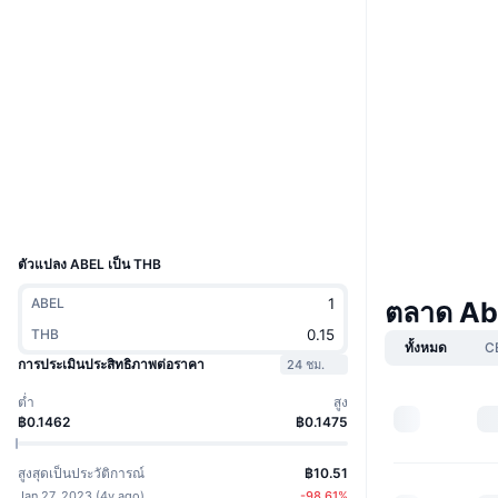
Boost
เว็บไซต์
Website
Whitepaper
โซเชียล
สัญญา
0x7032...elCoin
2.8
เรตติ้ง (CertiK)
tracemove.io
สำรวจ
UCID
22959
ตัวแปลง ABEL เป็น THB
ABEL
ตลาด Ab
THB
ทั้งหมด
C
การประเมินประสิทธิภาพต่อราคา
24 ชม.
ต่ำ
สูง
฿0.1462
฿0.1475
สูงสุดเป็นประวัติการณ์
฿10.51
Jan 27, 2023
(
4y ago
)
-98.61
%