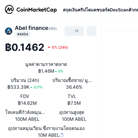
สกุลเงินคริปโต
แดชบอร์ด
DexScan
ตัวก
Abel finance
ABEL
1K
#4454
฿0.1462
0%
(
24h
)
มูลค่าตามราคาตลาด
฿1.46M
0%
ปริมาณ (24h)
ปริมาณซื้อขาย/ มูลค่าหลักทรัพย์ตามราคา
฿533.39K
36.46%
0.17%
FDV
TVL
฿14.62M
฿7.5M
โทเคนที่กำลังหมุนเวียนหรือถูกล็อค
อุปทานสูงสุด
100M ABEL
100M ABEL
อุปทานหมุนเวียน ซึ่งรายงานโดยตนเอง
10M ABEL