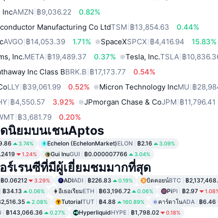
 Inc
AMZN
฿9,036.22
0.82%
conductor Manufacturing Co Ltd
TSM
฿13,854.63
0.44%
c
AVGO
฿14,053.39
1.71%
SpaceX
SPCX
฿4,416.94
15.83%
ms, Inc.
META
฿19,489.37
0.37%
Tesla, Inc.
TSLA
฿10,836.3
thaway Inc Class B
BRK.B
฿17,173.77
0.54%
 Co
LLY
฿39,061.99
0.52%
Micron Technology Inc
MU
฿28,98
HY
฿4,550.57
3.92%
JPmorgan Chase & Co
JPM
฿11,796.41
WMT
฿3,681.79
0.20%
ดนิยมบนเชนAptos
9.86
Echelon (EchelonMarket)
ELON
฿2.16
3.74%
3.09%
.2419
Gui Inu
GUI
฿0.000007766
1.24%
3.04%
์เรนซีที่มีผู้เยี่ยมชมมากที่สุด
฿0.06212
ADI
ADI
฿226.83
บิตคอยน์
BTC
฿2,137,468
3.29%
0.19%
฿34.13
อีเธอเรียม
ETH
฿63,196.72
Pi
PI
฿2.97
0.06%
0.06%
1.08
฿2,516.35
Tutorial
TUT
฿4.88
คาร์ดาโน
ADA
฿6.46
2.08%
160.89%
G
฿143,066.36
Hyperliquid
HYPE
฿1,798.02
0.27%
0.18%