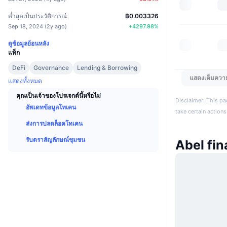
ต่ำสุดเป็นประวัติการณ์
฿0.003326
Sep 18, 2024
(
2y ago
)
+
4297.98
%
ดูข้อมูลย้อนหลัง
แท็ก
DeFi
Governance
Lending & Borrowing
แสดงเต็มควา
แสดงทั้งหมด
คุณเป็นเจ้าของโปรเจกต์นี้หรือไม่
Disclaimer: This pa
อัพเดทข้อมูลโทเคน
take certain actions
ส่งการปลดล็อคโทเคน
รับตราสัญลักษณ์ชุมชน
Abel fin