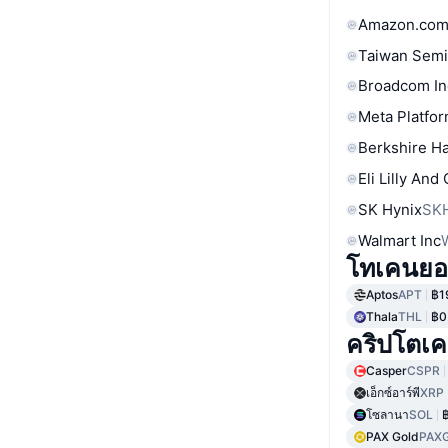
Amazon.com
Taiwan Semi
Broadcom In
Meta Platfor
Berkshire Ha
Eli Lilly And
SK Hynix
SK
Walmart Inc
โทเคนยอ
Aptos
APT
฿1
Thala
THL
฿0
คริปโตเคอร
Casper
CSPR
เอ็กซ์อาร์พี
XRP
โซลานา
SOL
PAX Gold
PAX