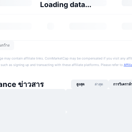
Loading data...
มกว้าง
ge may contain affiliate links. CoinMarketCap may be compensated if you visit any affil
 such as signing up and transacting with these affiliate platforms. Please refer to
Affil
ance ข่าวสาร
สูงสุด
ล่าสุด
การวิเคราห