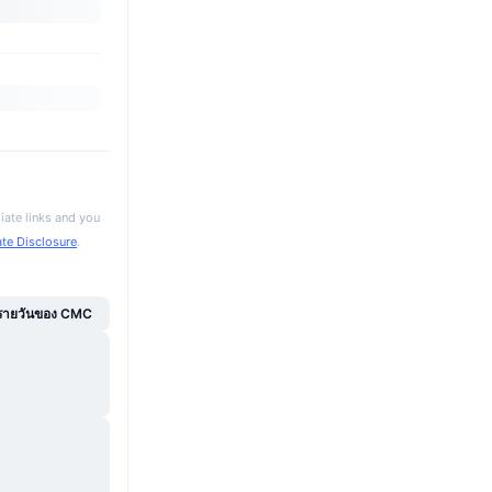
iate links and you
iate Disclosure
.
์รายวันของ CMC