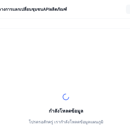
ลางการแลกเปลี่ยน
ชุมชน
API
ผลิตภัณฑ์
ตลาด (24 ชม.)
กำลังโหลดข้อมูล
โปรดรอสักครู่ เรากำลังโหลดข้อมูลแผนภูมิ