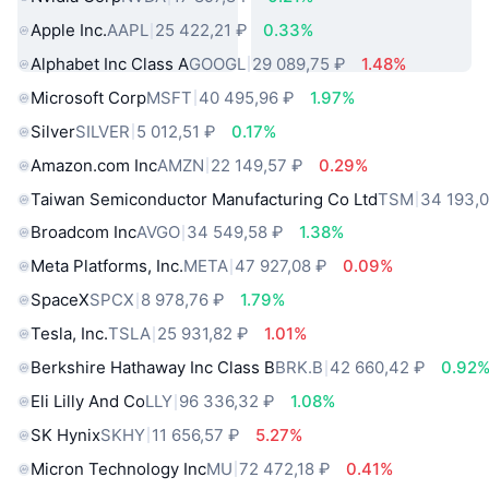
Apple Inc.
AAPL
25 422,21 ₽
0.33%
Alphabet Inc Class A
GOOGL
29 089,75 ₽
1.48%
Microsoft Corp
MSFT
40 495,96 ₽
1.97%
Silver
SILVER
5 012,51 ₽
0.17%
Amazon.com Inc
AMZN
22 149,57 ₽
0.29%
Taiwan Semiconductor Manufacturing Co Ltd
TSM
34 193,0
Broadcom Inc
AVGO
34 549,58 ₽
1.38%
Meta Platforms, Inc.
META
47 927,08 ₽
0.09%
SpaceX
SPCX
8 978,76 ₽
1.79%
Tesla, Inc.
TSLA
25 931,82 ₽
1.01%
Berkshire Hathaway Inc Class B
BRK.B
42 660,42 ₽
0.92
Eli Lilly And Co
LLY
96 336,32 ₽
1.08%
SK Hynix
SKHY
11 656,57 ₽
5.27%
Micron Technology Inc
MU
72 472,18 ₽
0.41%