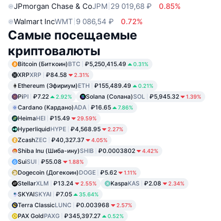
JPmorgan Chase & Co
JPM
29 019,68 ₽
0.85%
Walmart Inc
WMT
9 086,54 ₽
0.72%
Самые посещаемые
криптовалюты
Bitcoin (Биткоин)
BTC
₽5,250,415.49
0.31%
XRP
XRP
₽84.58
2.31%
Ethereum (Эфириум)
ETH
₽155,489.49
0.21%
Pi
PI
₽7.22
Solana (Солана)
SOL
₽5,945.32
2.92%
1.39%
Cardano (Кардано)
ADA
₽16.65
7.86%
Heima
HEI
₽15.49
29.59%
Hyperliquid
HYPE
₽4,568.95
2.27%
Zcash
ZEC
₽40,327.37
4.05%
Shiba Inu (Шиба-ину)
SHIB
₽0.0003802
4.42%
Sui
SUI
₽55.08
1.88%
Dogecoin (Догекоин)
DOGE
₽5.62
1.11%
Stellar
XLM
₽13.24
Kaspa
KAS
₽2.08
2.55%
2.34%
SKYAI
SKYAI
₽7.05
35.64%
Terra Classic
LUNC
₽0.003968
2.57%
PAX Gold
PAXG
₽345,397.27
0.52%