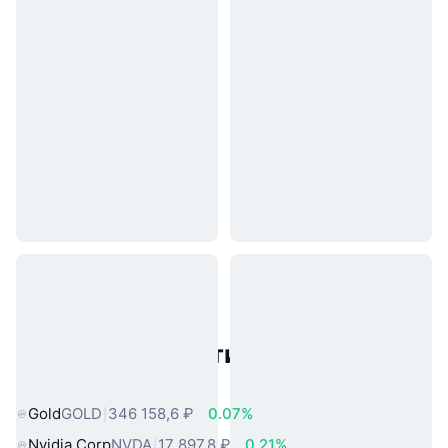
Популярные активы реального
мира
Gold
GOLD
346 158,6 ₽
0.07%
Nvidia Corp
NVDA
17 897,8 ₽
0.21%