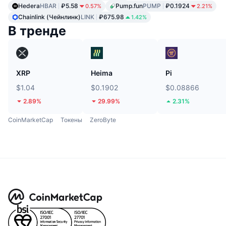
Hedera
HBAR
₽5.58
Pump.fun
PUMP
₽0.1924
0.57%
2.21%
Chainlink (Чейнлинк)
LINK
₽675.98
1.42%
В тренде
XRP
Heima
Pi
$1.04
$0.1902
$0.08866
2.89%
29.99%
2.31%
CoinMarketCap
Токены
ZeroByte