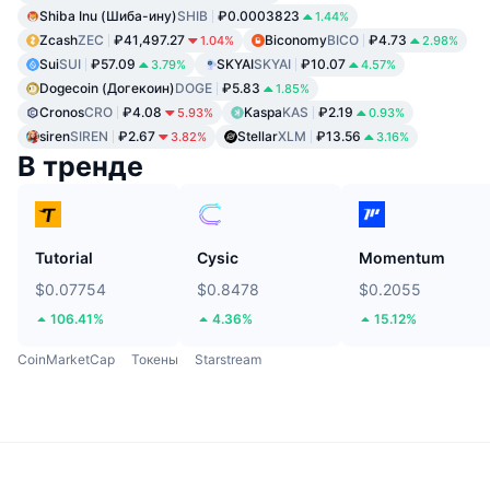
Shiba Inu (Шиба-ину)
SHIB
₽0.0003823
1.44%
Zcash
ZEC
₽41,497.27
Biconomy
BICO
₽4.73
1.04%
2.98%
Sui
SUI
₽57.09
SKYAI
SKYAI
₽10.07
3.79%
4.57%
Dogecoin (Догекоин)
DOGE
₽5.83
1.85%
Cronos
CRO
₽4.08
Kaspa
KAS
₽2.19
5.93%
0.93%
siren
SIREN
₽2.67
Stellar
XLM
₽13.56
3.82%
3.16%
В тренде
Tutorial
Cysic
Momentum
$0.07754
$0.8478
$0.2055
106.41%
4.36%
15.12%
CoinMarketCap
Токены
Starstream