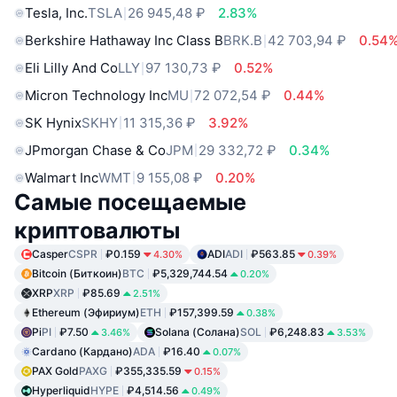
Tesla, Inc.
TSLA
26 945,48 ₽
2.83%
Berkshire Hathaway Inc Class B
BRK.B
42 703,94 ₽
0.54
Eli Lilly And Co
LLY
97 130,73 ₽
0.52%
Micron Technology Inc
MU
72 072,54 ₽
0.44%
SK Hynix
SKHY
11 315,36 ₽
3.92%
JPmorgan Chase & Co
JPM
29 332,72 ₽
0.34%
Walmart Inc
WMT
9 155,08 ₽
0.20%
Самые посещаемые
криптовалюты
Casper
CSPR
₽0.159
ADI
ADI
₽563.85
4.30%
0.39%
Bitcoin (Биткоин)
BTC
₽5,329,744.54
0.20%
XRP
XRP
₽85.69
2.51%
Ethereum (Эфириум)
ETH
₽157,399.59
0.38%
Pi
PI
₽7.50
Solana (Солана)
SOL
₽6,248.83
3.46%
3.53%
Cardano (Кардано)
ADA
₽16.40
0.07%
PAX Gold
PAXG
₽355,335.59
0.15%
Hyperliquid
HYPE
₽4,514.56
0.49%