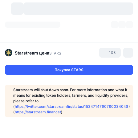
Криптовалюты
Дашборды
Криптовалюты
DexScan
Рынки
Рейтинг
Starstream
цена
103
STARS
Сигналы
Биржи
Категории
New
Обзор рынка
Покупка STARS
Тренды
Сообщество
Исторические "снимки"
Спотовый рынок
Централизованные биржи
Starstream will shut down soon. For more information and what it
Новый
Лента
API
Разблокировки токенов
Количество криптовалют
means for existing token holders, farmers, and liquidity providers,
Spot
please refer to
(
https://twitter.com/starstreamfin/status/1534714760780034048
)
Лидеры роста
Темы
Доходность
Продукты
Казначейства Bitcoin (Биткоин)
Деривативы
API
(
https://starstream.finance/
)
Мем-обозреватель
Прямые эфиры
Физические активы:
Казначейства BNB
Продукты
Крипто-API
Децентрализованные биржи