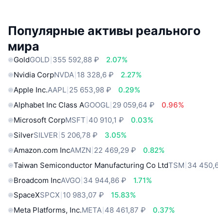
Популярные активы реального
мира
Gold
GOLD
355 592,88 ₽
2.07%
Nvidia Corp
NVDA
18 328,6 ₽
2.27%
Apple Inc.
AAPL
25 653,98 ₽
0.29%
Alphabet Inc Class A
GOOGL
29 059,64 ₽
0.96%
Microsoft Corp
MSFT
40 910,1 ₽
0.03%
Silver
SILVER
5 206,78 ₽
3.05%
Amazon.com Inc
AMZN
22 469,29 ₽
0.82%
Taiwan Semiconductor Manufacturing Co Ltd
TSM
34 450,
Broadcom Inc
AVGO
34 944,86 ₽
1.71%
SpaceX
SPCX
10 983,07 ₽
15.83%
Meta Platforms, Inc.
META
48 461,87 ₽
0.37%