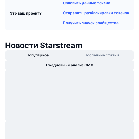
Обновить данные токена
В тренде
Крипто-ETF
Подробнее
CMC MCP
Отправить разблокировки токенов
Это ваш проект?
Новинка
Bitcoin (Биткоин)-ETF
Получить значок сообщества
x402
Новости
Крипто
Ethereum (Эфириум)-ETF
Academy
Новости Starstream
Политика
Технический анализ
Research
Популярное
Последние статьи
Спорт
Ежедневный анализ CMC
RSI
Видео
Финансы
MACD
Глоссарий
Технологии
Деривативы
Промоакции
NFT
Обзор
Аирдропы
Общая статистика NFT
Ликвидации
Бриллиантовые вознаграждения