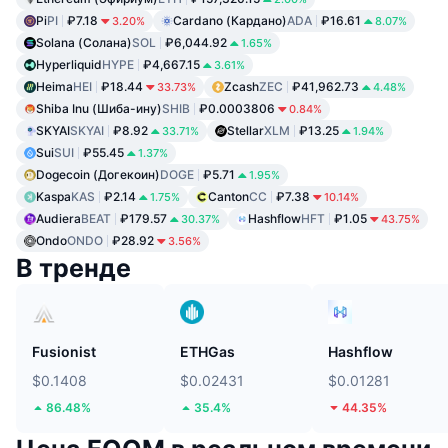
Pi
PI
₽7.18
Cardano (Кардано)
ADA
₽16.61
3.20%
8.07%
Solana (Солана)
SOL
₽6,044.92
1.65%
Hyperliquid
HYPE
₽4,667.15
3.61%
Heima
HEI
₽18.44
Zcash
ZEC
₽41,962.73
33.73%
4.48%
Shiba Inu (Шиба-ину)
SHIB
₽0.0003806
0.84%
SKYAI
SKYAI
₽8.92
Stellar
XLM
₽13.25
33.71%
1.94%
Sui
SUI
₽55.45
1.37%
Dogecoin (Догекоин)
DOGE
₽5.71
1.95%
Kaspa
KAS
₽2.14
Canton
CC
₽7.38
1.75%
10.14%
Audiera
BEAT
₽179.57
Hashflow
HFT
₽1.05
30.37%
43.75%
Ondo
ONDO
₽28.92
3.56%
В тренде
Fusionist
ETHGas
Hashflow
$0.1408
$0.02431
$0.01281
86.48%
35.4%
44.35%