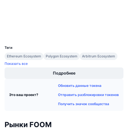
Предстоящие продажи
2.2
Рейтинг (CertiK)
Ставки финансирования
Изучайте и зарабатывайте
etherscan.io
Проводники
Календари
Кошельки
UCID
27023
Календарь ICO
Теги
Календарь мероприятий
Ethereum Ecosystem
Polygon Ecosystem
Arbitrum Ecosystem
Показать все
Подробнее
Обновить данные токена
Отправить разблокировки токенов
Это ваш проект?
Получить значок сообщества
Рынки FOOM