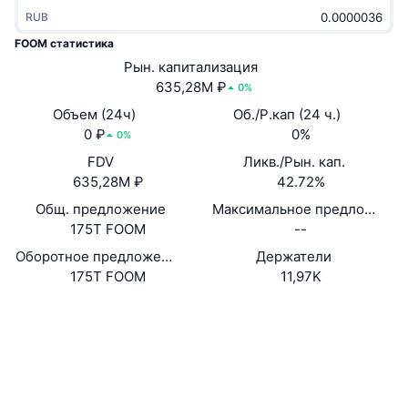
В тренде
Крипто-ETF
RUB
Подробнее
CMC MCP
FOOM статистика
Новинка
Bitcoin (Биткоин)-ETF
Рын. капитализация
x402
Новости
635,28M ₽
0%
Крипто
Ethereum (Эфириум)-ETF
Объем (24ч)
Об./Р.кап (24 ч.)
Academy
0 ₽
0%
0%
Политика
Технический анализ
FDV
Ликв./Рын. кап.
Research
635,28M ₽
42.72%
Спорт
RSI
Видео
Общ. предложение
Максимальное предложение
175T FOOM
--
Финансы
MACD
Глоссарий
Оборотное предложение по оценке самого проекта
Держатели
175T FOOM
11,97K
Технологии
Деривативы
Промоакции
Сайт
Website
NFT
Социальные сети
Обзор
Аирдропы
Общая статистика NFT
0xd0D5...8A0933
Ликвидации
Бриллиантовые вознаграждения
Контракты