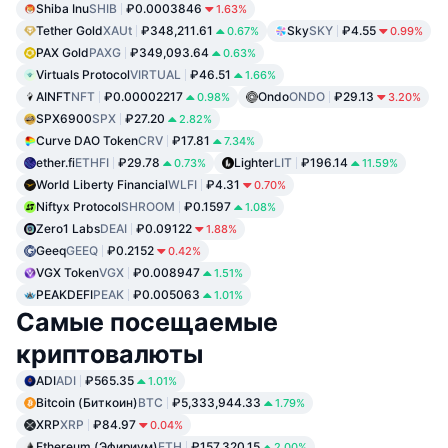
Shiba Inu
SHIB
₽0.0003846
1.63%
Tether Gold
XAUt
₽348,211.61
Sky
SKY
₽4.55
0.67%
0.99%
PAX Gold
PAXG
₽349,093.64
0.63%
Virtuals Protocol
VIRTUAL
₽46.51
1.66%
AINFT
NFT
₽0.00002217
Ondo
ONDO
₽29.13
0.98%
3.20%
SPX6900
SPX
₽27.20
2.82%
Curve DAO Token
CRV
₽17.81
7.34%
ether.fi
ETHFI
₽29.78
Lighter
LIT
₽196.14
0.73%
11.59%
World Liberty Financial
WLFI
₽4.31
0.70%
Niftyx Protocol
SHROOM
₽0.1597
1.08%
Zero1 Labs
DEAI
₽0.09122
1.88%
Geeq
GEEQ
₽0.2152
0.42%
VGX Token
VGX
₽0.008947
1.51%
PEAKDEFI
PEAK
₽0.005063
1.01%
Самые посещаемые
криптовалюты
ADI
ADI
₽565.35
1.01%
Bitcoin (Биткоин)
BTC
₽5,333,944.33
1.79%
XRP
XRP
₽84.97
0.04%
Ethereum (Эфириум)
ETH
₽157,320.15
2.00%