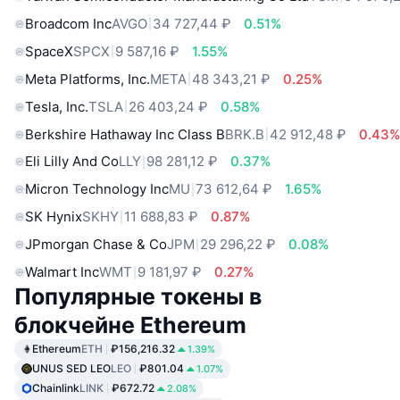
Broadcom Inc
AVGO
34 727,44 ₽
0.51%
SpaceX
SPCX
9 587,16 ₽
1.55%
Meta Platforms, Inc.
META
48 343,21 ₽
0.25%
Tesla, Inc.
TSLA
26 403,24 ₽
0.58%
Berkshire Hathaway Inc Class B
BRK.B
42 912,48 ₽
0.43
Eli Lilly And Co
LLY
98 281,12 ₽
0.37%
Micron Technology Inc
MU
73 612,64 ₽
1.65%
SK Hynix
SKHY
11 688,83 ₽
0.87%
JPmorgan Chase & Co
JPM
29 296,22 ₽
0.08%
Walmart Inc
WMT
9 181,97 ₽
0.27%
Популярные токены в
блокчейне Ethereum
Ethereum
ETH
₽156,216.32
1.39%
UNUS SED LEO
LEO
₽801.04
1.07%
Chainlink
LINK
₽672.72
2.08%