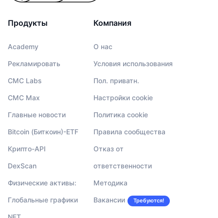
Продукты
Компания
Academy
О нас
Рекламировать
Условия использования
CMC Labs
Пол. приватн.
CMC Max
Настройки cookie
Главные новости
Политика cookie
Bitcoin (Биткоин)-ETF
Правила сообщества
Крипто-API
Отказ от
DexScan
ответственности
Физические активы:
Методика
Глобальные графики
Вакансии
Требуются!
NFT