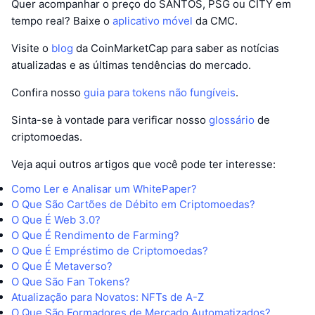
Quer acompanhar o preço do SANTOS, PSG ou CITY em
tempo real? Baixe o
aplicativo móvel
da CMC.
Visite o
blog
da CoinMarketCap para saber as notícias
atualizadas e as últimas tendências do mercado.
Confira nosso
guia para tokens não fungíveis
.
Sinta-se à vontade para verificar nosso
glossário
de
criptomoedas.
Veja aqui outros artigos que você pode ter interesse:
Como Ler e Analisar um WhitePaper?
O Que São Cartões de Débito em Criptomoedas?
O Que É Web 3.0?
O Que É Rendimento de Farming?
O Que É Empréstimo de Criptomoedas?
O Que É Metaverso?
O Que São Fan Tokens?
Atualização para Novatos: NFTs de A-Z
O Que São Formadores de Mercado Automatizados?