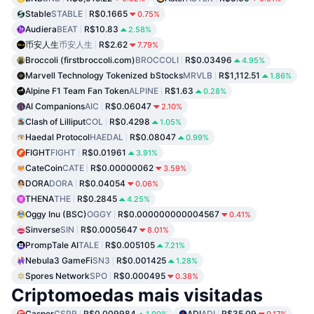
Stable
STABLE
R$0.1665
0.75%
Audiera
BEAT
R$10.83
2.58%
币安人生
币安人生
R$2.62
7.79%
Broccoli (firstbroccoli.com)
BROCCOLI
R$0.03496
4.95%
Marvell Technology Tokenized bStocks
MRVLB
R$1,112.51
1.86%
Alpine F1 Team Fan Token
ALPINE
R$1.63
0.28%
AI Companions
AIC
R$0.06047
2.10%
Clash of Lilliput
COL
R$0.4298
1.05%
Haedal Protocol
HAEDAL
R$0.08047
0.99%
FIGHT
FIGHT
R$0.01961
3.91%
CateCoin
CATE
R$0.00000062
3.59%
DORA
DORA
R$0.04054
0.06%
THENA
THE
R$0.2845
4.25%
Oggy Inu (BSC)
OGGY
R$0.000000000004567
0.41%
Sinverse
SIN
R$0.0005647
8.01%
PrompTale AI
TALE
R$0.005105
7.21%
Nebula3 GameFi
SN3
R$0.001425
1.28%
Spores Network
SPO
R$0.000495
0.38%
Criptomoedas mais visitadas
Casper
CSPR
R$0.009984
ADI
ADI
R$35.09
1.00%
0.17%