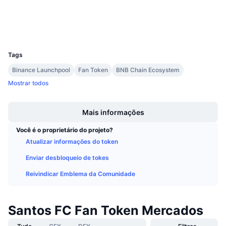
Próximas Vendas
Exploradores
bscscan.com
Taxas de Financiamento
Aprenda e Ganhe
Carteiras
UCID
15248
Calendários
Tags
Binance Launchpool
Fan Token
BNB Chain Ecosystem
Calendário de ICO
Mostrar todos
Boost
Calendário de eventos
Mais informações
Você é o proprietário do projeto?
Atualizar informações do token
Enviar desbloqueio de tokes
Reivindicar Emblema da Comunidade
Santos FC Fan Token Mercados