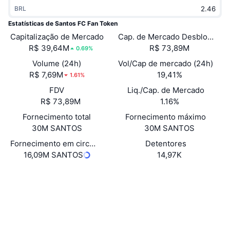
Em alta
BRL
ETFs de criptomoedas
Aprenda
CMC MCP
Estatísticas de Santos FC Fan Token
Novo
ETFs de Bitcoin
Capitalização de Mercado
Cap. de Mercado Desbloquea
x402
Novidades
R$ 39,64M
R$ 73,89M
0.69%
Cripto
ETFs de Ethereum
Volume (24h)
Vol/Cap de mercado (24h)
Academy
R$ 7,69M
19,41%
1.61%
Política
Análise técnica
FDV
Liq./Cap. de Mercado
Pesquisa
R$ 73,89M
1.16%
Esportes
RSI
Vídeos
Fornecimento total
Fornecimento máximo
30M SANTOS
30M SANTOS
Finanças
MACD
Glossário
Fornecimento em circulação
Detentores
16,09M SANTOS
14,97K
Tecnologia
Derivativos
Campanhas
Website
Site
NFT
Visão Geral
Airdrops
Sociais
Estatísticas Gerais dos NFT
Contratos
0xA644...CE4Cc7
Liquidações
Recompensas em Diamantes
3.7
Classificação (CertiK)