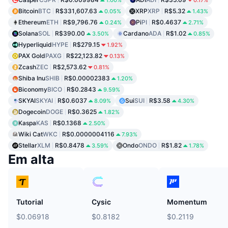
Bitcoin
BTC
R$331,607.63
XRP
XRP
R$5.32
0.05%
1.43%
Ethereum
ETH
R$9,796.76
Pi
PI
R$0.4637
0.24%
2.71%
Solana
SOL
R$390.00
Cardano
ADA
R$1.02
3.50%
0.85%
Hyperliquid
HYPE
R$279.15
1.92%
PAX Gold
PAXG
R$22,123.82
0.13%
Zcash
ZEC
R$2,573.62
0.81%
Shiba Inu
SHIB
R$0.00002383
1.20%
Biconomy
BICO
R$0.2843
9.59%
SKYAI
SKYAI
R$0.6037
Sui
SUI
R$3.58
8.09%
4.30%
Dogecoin
DOGE
R$0.3625
1.82%
Kaspa
KAS
R$0.1368
2.50%
Wiki Cat
WKC
R$0.0000004116
7.93%
Stellar
XLM
R$0.8478
Ondo
ONDO
R$1.82
3.59%
1.78%
Em alta
Tutorial
Cysic
Momentum
$0.06918
$0.8182
$0.2119