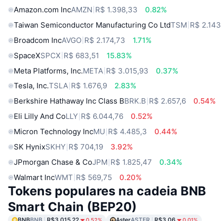
Amazon.com Inc
AMZN
R$ 1.398,33
0.82%
Taiwan Semiconductor Manufacturing Co Ltd
TSM
R$ 2.143
Broadcom Inc
AVGO
R$ 2.174,73
1.71%
SpaceX
SPCX
R$ 683,51
15.83%
Meta Platforms, Inc.
META
R$ 3.015,93
0.37%
Tesla, Inc.
TSLA
R$ 1.676,9
2.83%
Berkshire Hathaway Inc Class B
BRK.B
R$ 2.657,6
0.54%
Eli Lilly And Co
LLY
R$ 6.044,76
0.52%
Micron Technology Inc
MU
R$ 4.485,3
0.44%
SK Hynix
SKHY
R$ 704,19
3.92%
JPmorgan Chase & Co
JPM
R$ 1.825,47
0.34%
Walmart Inc
WMT
R$ 569,75
0.20%
Tokens populares na cadeia BNB
Smart Chain (BEP20)
BNB
BNB
R$3,015.22
Aster
ASTER
R$3.06
0.52%
0.01%