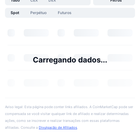
Tudo
CEX
DEX
Filtros
Spot
Perpétuo
Futuros
Carregando dados...
Aviso legal: Esta página pode conter links afiliados. A CoinMarketCap pode ser
compensada se você visitar qualquer link de afiliado e realizar determinadas
ações, como se inscrever e realizar transações com essas plataformas
afiliadas. Consulte a
Divulgação de Afiliados
.