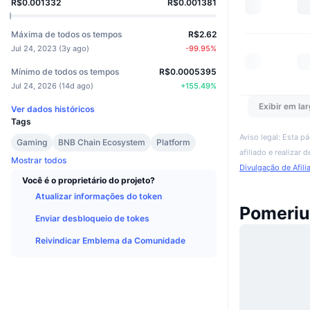
R$0.001332
R$0.001381
Máxima de todos os tempos
R$2.62
Jul 24, 2023
(
3y ago
)
-99.95
%
Mínimo de todos os tempos
R$0.0005395
Jul 24, 2026
(
14d ago
)
+
155.49
%
Exibir em lar
Ver dados históricos
Tags
Aviso legal: Esta p
Gaming
BNB Chain Ecosystem
Platform
afiliado e realizar
Mostrar todos
Divulgação de Afili
Você é o proprietário do projeto?
Atualizar informações do token
Pomeriu
Enviar desbloqueio de tokes
Reivindicar Emblema da Comunidade