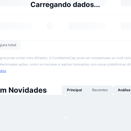
Carregando dados...
gura total
ágina pode conter links afiliados. A CoinMarketCap pode ser compensada se você visita
 determinadas ações, como se inscrever e realizar transações com essas plataformas afi
ados
.
m Novidades
Principal
Recentes
Análise