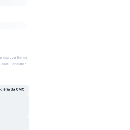
r qualquer link de
liadas. Consulte a
 diária da CMC