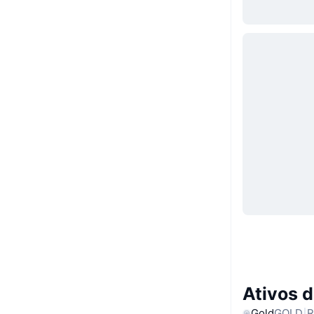
Ativos 
Gold
GOLD
R