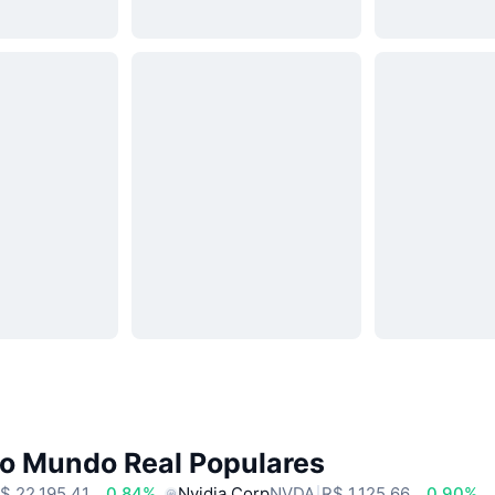
do Mundo Real Populares
$ 22.195,41
0.84%
Nvidia Corp
NVDA
R$ 1.125,66
0.90%