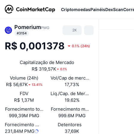
Criptomoedas
Painéis
DexScan
Corr
Pomerium
PMG
2K
#3154
R$ 0,001378
0.1%
(
24h
)
Capitalização de Mercado
R$ 319,57K
0.1%
Volume (24h)
Vol/Cap de mercado (24h)
R$ 56,67K
17,73%
13.41%
FDV
Liq./Cap. de Mercado
R$ 1,37M
19.62%
Fornecimento total
Fornecimento máximo
999,39M PMG
999.6M PMG
Fornecimento em circulação
Detentores
231,84M PMG
37,69K