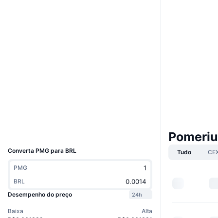
Boost
Site
Website
Whitepaper
Sociais
Contratos
0x0733...74d8a2
4.0
Classificação (CertiK)
Auditorias
Exploradores
bscscan.com
Carteiras
UCID
Pomeri
24050
Converta PMG para BRL
Tudo
CE
PMG
BRL
Desempenho do preço
24h
Baixa
Alta