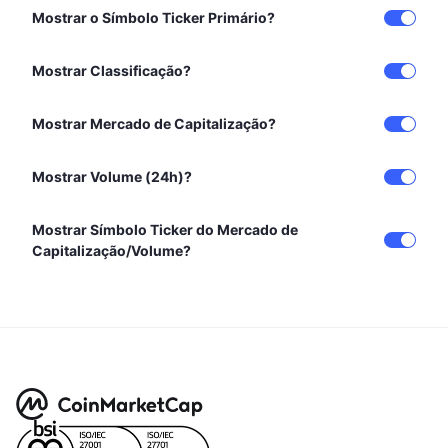
Próximas Vendas
Mostrar o Símbolo Ticker Primário?
Taxas de Financiamento
Aprenda e Ganhe
Mostrar Classificação?
Calendários
Mostrar Mercado de Capitalização?
Calendário de ICO
Mostrar Volume (24h)?
Calendário de eventos
Mostrar Símbolo Ticker do Mercado de
Capitalização/Volume?