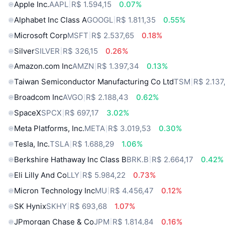
Apple Inc.
AAPL
R$ 1.594,15
0.07%
Alphabet Inc Class A
GOOGL
R$ 1.811,35
0.55%
Microsoft Corp
MSFT
R$ 2.537,65
0.18%
Silver
SILVER
R$ 326,15
0.26%
Amazon.com Inc
AMZN
R$ 1.397,34
0.13%
Taiwan Semiconductor Manufacturing Co Ltd
TSM
R$ 2.137
Broadcom Inc
AVGO
R$ 2.188,43
0.62%
SpaceX
SPCX
R$ 697,17
3.02%
Meta Platforms, Inc.
META
R$ 3.019,53
0.30%
Tesla, Inc.
TSLA
R$ 1.688,29
1.06%
Berkshire Hathaway Inc Class B
BRK.B
R$ 2.664,17
0.42%
Eli Lilly And Co
LLY
R$ 5.984,22
0.73%
Micron Technology Inc
MU
R$ 4.456,47
0.12%
SK Hynix
SKHY
R$ 693,68
1.07%
JPmorgan Chase & Co
JPM
R$ 1.814,84
0.16%