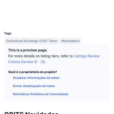
Melhores Traders
Artigos
Entradas/Saídas de Exchanges
API de DEX
Conversor
Sociais
Classificações
Spot
cryptofresh.com
Sentimento
Exploradores
Corporativo
Newsletter
Indicadores
Em alta
Derivativos
UCID
1123
Preços
CMC Launch
Em breve
Índice de Medo e Ganância
Tags
Recursos
CMC Labs
Centralized Exchange (CEX) Token
Marketplace
Adicionado Recentemente
Índice Altcoin Season
This is a preview page.
CMC Max
Ganhadores e Perdedores
Indicadores de Ciclo de Mercado
For more details on listing tiers, refer to
Listings Review
Documentação
Criteria Section B - (3).
Principais Notícias
Mais Visitados
Dominância do Bitcoin
Perguntas Frequentes
Você é o proprietário do projeto?
Bot do Telegram
Sentimento da comunidade
Atualizar informações do token
Índice CoinMarketCap 20
Integrações de IA
Enviar desbloqueio de tokes
Anunciar
Classificação da cadeia
Índice CoinMarketCap 100
Reivindicar Emblema da Comunidade
CMC Central de Agentes
Mercados de Previsão
Fluxos de ETF
Widgets de site
Mercado de Habilidades