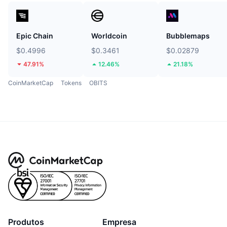
Epic Chain
Worldcoin
Bubblemaps
$0.4996
$0.3461
$0.02879
47.91%
12.46%
21.18%
CoinMarketCap
Tokens
OBITS
Produtos
Empresa