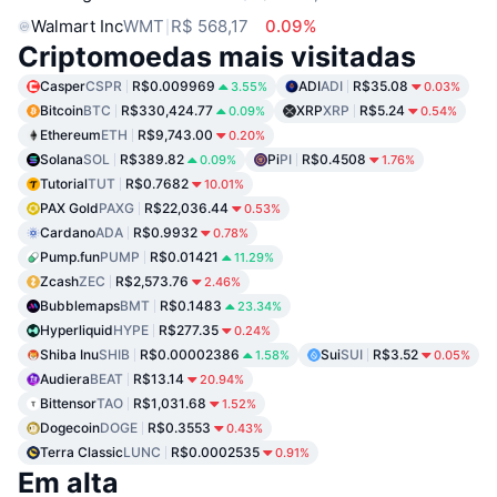
Walmart Inc
WMT
R$ 568,17
0.09%
Criptomoedas mais visitadas
Casper
CSPR
R$0.009969
ADI
ADI
R$35.08
3.55%
0.03%
Bitcoin
BTC
R$330,424.77
XRP
XRP
R$5.24
0.09%
0.54%
Ethereum
ETH
R$9,743.00
0.20%
Solana
SOL
R$389.82
Pi
PI
R$0.4508
0.09%
1.76%
Tutorial
TUT
R$0.7682
10.01%
PAX Gold
PAXG
R$22,036.44
0.53%
Cardano
ADA
R$0.9932
0.78%
Pump.fun
PUMP
R$0.01421
11.29%
Zcash
ZEC
R$2,573.76
2.46%
Bubblemaps
BMT
R$0.1483
23.34%
Hyperliquid
HYPE
R$277.35
0.24%
Shiba Inu
SHIB
R$0.00002386
Sui
SUI
R$3.52
1.58%
0.05%
Audiera
BEAT
R$13.14
20.94%
Bittensor
TAO
R$1,031.68
1.52%
Dogecoin
DOGE
R$0.3553
0.43%
Terra Classic
LUNC
R$0.0002535
0.91%
Em alta