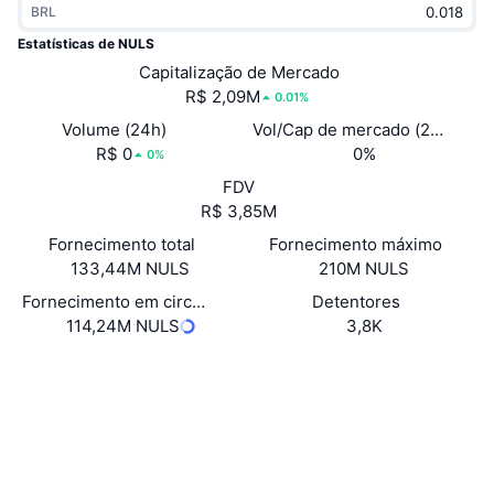
BRL
Em alta
ETFs de criptomoedas
Aprenda
CMC MCP
Estatísticas de NULS
Novo
Capitalização de Mercado
ETFs de Bitcoin
x402
Novidades
R$ 2,09M
0.01%
Cripto
ETFs de Ethereum
Volume (24h)
Vol/Cap de mercado (24h)
Academy
R$ 0
0%
0%
Política
FDV
Análise técnica
Pesquisa
R$ 3,85M
Esportes
Fornecimento total
Fornecimento máximo
RSI
Vídeos
133,44M NULS
210M NULS
Finanças
MACD
Fornecimento em circulação
Detentores
Glossário
114,24M NULS
3,8K
Tecnologia
Site
Website
Whitepaper
Derivativos
Campanhas
NFT
Sociais
Visão Geral
Airdrops
Estatísticas Gerais dos NFT
0xa279...275047
Contratos
Liquidações
Recompensas em Diamantes