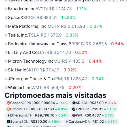
Broadcom Inc
AVGO
R$ 2.174,73
1.71%
SpaceX
SPCX
R$ 683,51
15.83%
Meta Platforms, Inc.
META
R$ 3.015,93
0.37%
Tesla, Inc.
TSLA
R$ 1.676,9
2.83%
Berkshire Hathaway Inc Class B
BRK.B
R$ 2.657,6
0.54%
Eli Lilly And Co
LLY
R$ 6.044,76
0.52%
Micron Technology Inc
MU
R$ 4.485,3
0.44%
SK Hynix
SKHY
R$ 704,19
3.92%
JPmorgan Chase & Co
JPM
R$ 1.825,47
0.34%
Walmart Inc
WMT
R$ 569,75
0.20%
Criptomoedas mais visitadas
Casper
CSPR
R$0.009984
ADI
ADI
R$35.09
1.00%
0.17%
Bitcoin
BTC
R$331,607.63
XRP
XRP
R$5.32
0.05%
1.43%
Ethereum
ETH
R$9,796.76
Pi
PI
R$0.4637
0.24%
2.71%
Solana
SOL
R$390.00
Cardano
ADA
R$1.02
3.50%
0.85%