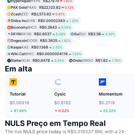
Hyperliquid
HYPE
R$279.15
1.92%
PAX Gold
PAXG
R$22,123.82
0.13%
Zcash
ZEC
R$2,573.62
0.81%
Shiba Inu
SHIB
R$0.00002383
1.20%
Biconomy
BICO
R$0.2843
9.59%
SKYAI
SKYAI
R$0.6037
Sui
SUI
R$3.58
8.09%
4.30%
Dogecoin
DOGE
R$0.3625
1.82%
Kaspa
KAS
R$0.1368
2.50%
Wiki Cat
WKC
R$0.0000004116
7.93%
Stellar
XLM
R$0.8478
Ondo
ONDO
R$1.82
3.59%
1.78%
Em alta
Tutorial
Cysic
Momentum
$0.06918
$0.8182
$0.2119
97.49%
0.02%
23.32%
NULS Preço em Tempo Real
The live
NULS price today
is R$0.018337 BRL with a 24-