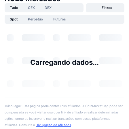
Tudo
CEX
DEX
Filtros
Spot
Perpétuo
Futuros
Carregando dados...
Aviso legal: Esta página pode conter links afiliados. A CoinMarketCap pode ser
compensada se você visitar qualquer link de afiliado e realizar determinadas
ações, como se inscrever e realizar transações com essas plataformas
afiliadas. Consulte a
Divulgação de Afiliados
.