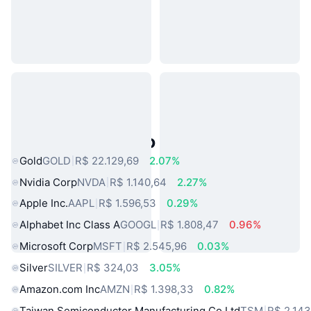
Ativos do Mundo Real Populares
Gold
GOLD
R$ 22.129,69
2.07%
Nvidia Corp
NVDA
R$ 1.140,64
2.27%
Apple Inc.
AAPL
R$ 1.596,53
0.29%
Alphabet Inc Class A
GOOGL
R$ 1.808,47
0.96%
Microsoft Corp
MSFT
R$ 2.545,96
0.03%
Silver
SILVER
R$ 324,03
3.05%
Amazon.com Inc
AMZN
R$ 1.398,33
0.82%
Taiwan Semiconductor Manufacturing Co Ltd
TSM
R$ 2.143