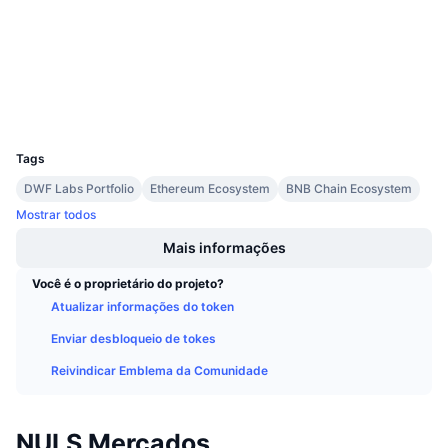
3.5
Próximas Vendas
Classificação (CertiK)
Taxas de Financiamento
Aprenda e Ganhe
nulscan.io
Exploradores
Calendários
Carteiras
UCID
2092
Calendário de ICO
Tags
DWF Labs Portfolio
Ethereum Ecosystem
BNB Chain Ecosystem
Calendário de eventos
Mostrar todos
Mais informações
Você é o proprietário do projeto?
Atualizar informações do token
Enviar desbloqueio de tokes
Reivindicar Emblema da Comunidade
NULS Mercados