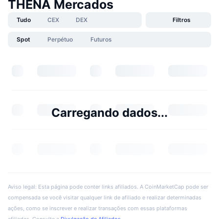
THENA Mercados
Tudo
CEX
DEX
Filtros
Spot
Perpétuo
Futuros
Carregando dados...
Aviso legal: Esta página pode conter links afiliados. A CoinMarketCap pode ser
compensada se você visitar qualquer link de afiliado e realizar determinadas
ações, como se inscrever e realizar transações com essas plataformas
afiliadas. Consulte a
Divulgação de Afiliados
.