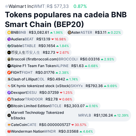
Walmart Inc
WMT
R$ 577,33
0.87%
Tokens populares na cadeia BNB
Smart Chain (BEP20)
BNB
BNB
R$3,082.61
Aster
ASTER
R$3.11
1.96%
0.22%
Audiera
BEAT
R$13.19
16.98%
Stable
STABLE
R$0.1654
1.84%
币安人生
币安人生
R$2.73
2.67%
Broccoli (firstbroccoli.com)
BROCCOLI
R$0.03316
2.93%
Alpine F1 Team Fan Token
ALPINE
R$1.63
0.68%
FIGHT
FIGHT
R$0.01776
2.38%
Clash of Lilliput
COL
R$0.4942
1.74%
SK hynix tokenized stock (xStock)
SKHYx
R$792.36
9.69%
Dexsport
DESU
R$0.07259
1.25%
Tradoor
TRADOOR
R$2.78
0.66%
Bitcoin Limited Edition
BTCLE
R$2,303.07
0.16%
Marvell Technology Tokenized
MRVLB
R$1,126.24
12.39%
bStocks
CateCoin
CATE
R$0.0000005727
30.57%
Wonderman Nation
WNDR
R$0.03568
4.64%