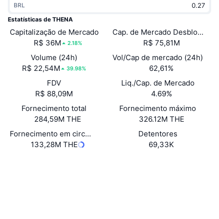
BRL
Em alta
ETFs de criptomoedas
Aprenda
CMC MCP
Estatísticas de THENA
Capitalização de Mercado
Novo
Cap. de Mercado Desbloquea
ETFs de Bitcoin
x402
Novidades
R$ 36M
R$ 75,81M
2.18%
Cripto
ETFs de Ethereum
Volume (24h)
Vol/Cap de mercado (24h)
Academy
R$ 22,54M
62,61%
39.98%
Política
FDV
Liq./Cap. de Mercado
Análise técnica
Pesquisa
R$ 88,09M
4.69%
Esportes
Fornecimento total
Fornecimento máximo
RSI
Vídeos
284,59M THE
326.12M THE
Finanças
MACD
Fornecimento em circulação
Detentores
Glossário
133,28M THE
69,33K
Tecnologia
Site
Website
Whitepaper
Derivativos
Campanhas
NFT
Sociais
Visão Geral
Airdrops
Estatísticas Gerais dos NFT
0xF4C8...863a11
Contratos
Liquidações
Recompensas em Diamantes