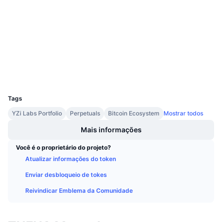
3.8
Próximas Vendas
Classificação (CertiK)
Taxas de Financiamento
Aprenda e Ganhe
Auditorias
Exploradores
bscscan.com
Calendários
Carteiras
Calendário de ICO
UCID
23335
Calendário de eventos
Tags
YZi Labs Portfolio
Perpetuals
Bitcoin Ecosystem
Mostrar todos
Mais informações
Você é o proprietário do projeto?
Atualizar informações do token
Enviar desbloqueio de tokes
Reivindicar Emblema da Comunidade