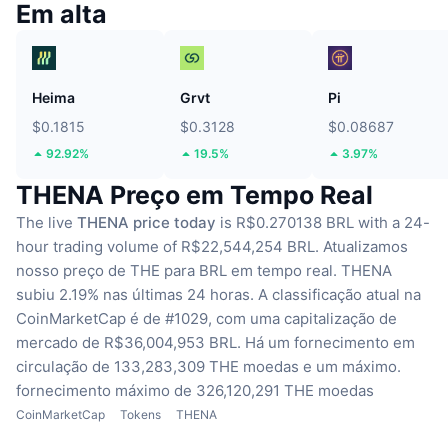
Em alta
Heima
Grvt
Pi
$0.1815
$0.3128
$0.08687
92.92%
19.5%
3.97%
THENA Preço em Tempo Real
The live
THENA price today
is R$0.270138 BRL with a 24-
hour trading volume of R$22,544,254 BRL.
Atualizamos
nosso preço de THE para BRL em tempo real.
THENA
subiu 2.19% nas últimas 24 horas.
A classificação atual na
CoinMarketCap é de #1029, com uma capitalização de
mercado de R$36,004,953 BRL.
Há um fornecimento em
circulação de 133,283,309 THE moedas
e um máximo.
fornecimento máximo de 326,120,291 THE moedas
CoinMarketCap
Tokens
THENA