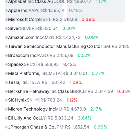
Alphabet Inc Class A
GOOGL
R$ 1.960,47
1.17%
Apple Inc.
AAPL
R$ 1.595,14
0.48%
Microsoft Corp
MSFT
R$ 2.518,68
0.39%
Silver
SILVER
R$ 320,54
0.20%
Amazon.com Inc
AMZN
R$ 1.424,73
0.09%
Taiwan Semiconductor Manufacturing Co Ltd
TSM
R$ 2.125
Broadcom Inc
AVGO
R$ 2.156,69
0.52%
SpaceX
SPCX
R$ 588,93
8.42%
Meta Platforms, Inc.
META
R$ 3.040,01
0.77%
Tesla, Inc.
TSLA
R$ 1.661,42
1.09%
Berkshire Hathaway Inc Class B
BRK.B
R$ 2.644,59
0.35
SK Hynix
SKHY
R$ 783,24
1.12%
Micron Technology Inc
MU
R$ 4.679,9
2.17%
Eli Lilly And Co
LLY
R$ 5.933,24
3.64%
JPmorgan Chase & Co
JPM
R$ 1.852,54
0.99%