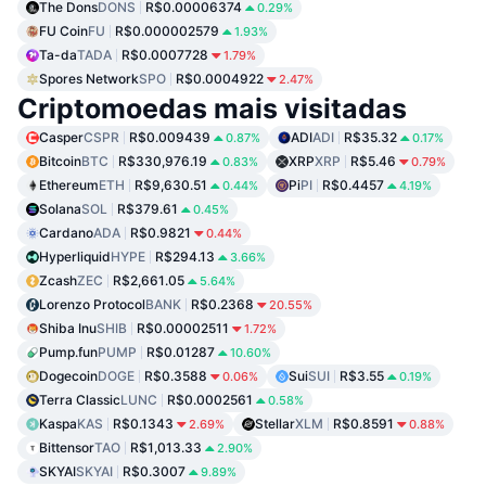
The Dons
DONS
R$0.00006374
0.29%
FU Coin
FU
R$0.000002579
1.93%
Ta-da
TADA
R$0.0007728
1.79%
Spores Network
SPO
R$0.0004922
2.47%
Criptomoedas mais visitadas
Casper
CSPR
R$0.009439
ADI
ADI
R$35.32
0.87%
0.17%
Bitcoin
BTC
R$330,976.19
XRP
XRP
R$5.46
0.83%
0.79%
Ethereum
ETH
R$9,630.51
Pi
PI
R$0.4457
0.44%
4.19%
Solana
SOL
R$379.61
0.45%
Cardano
ADA
R$0.9821
0.44%
Hyperliquid
HYPE
R$294.13
3.66%
Zcash
ZEC
R$2,661.05
5.64%
Lorenzo Protocol
BANK
R$0.2368
20.55%
Shiba Inu
SHIB
R$0.00002511
1.72%
Pump.fun
PUMP
R$0.01287
10.60%
Dogecoin
DOGE
R$0.3588
Sui
SUI
R$3.55
0.06%
0.19%
Terra Classic
LUNC
R$0.0002561
0.58%
Kaspa
KAS
R$0.1343
Stellar
XLM
R$0.8591
2.69%
0.88%
Bittensor
TAO
R$1,013.33
2.90%
SKYAI
SKYAI
R$0.3007
9.89%