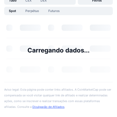
Tudo
CEX
DEX
Filtros
Spot
Perpétuo
Futuros
Carregando dados...
Aviso legal: Esta página pode conter links afiliados. A CoinMarketCap pode ser
compensada se você visitar qualquer link de afiliado e realizar determinadas
ações, como se inscrever e realizar transações com essas plataformas
afiliadas. Consulte a
Divulgação de Afiliados
.