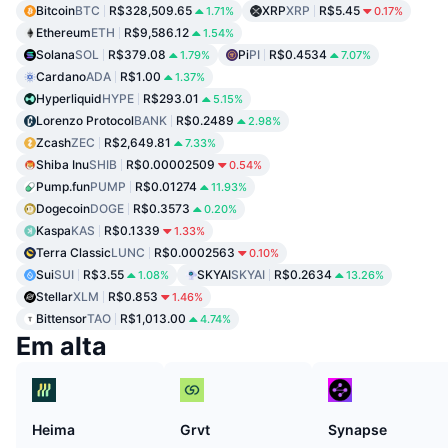
Bitcoin
BTC
R$328,509.65
XRP
XRP
R$5.45
1.71%
0.17%
Ethereum
ETH
R$9,586.12
1.54%
Solana
SOL
R$379.08
Pi
PI
R$0.4534
1.79%
7.07%
Cardano
ADA
R$1.00
1.37%
Hyperliquid
HYPE
R$293.01
5.15%
Lorenzo Protocol
BANK
R$0.2489
2.98%
Zcash
ZEC
R$2,649.81
7.33%
Shiba Inu
SHIB
R$0.00002509
0.54%
Pump.fun
PUMP
R$0.01274
11.93%
Dogecoin
DOGE
R$0.3573
0.20%
Kaspa
KAS
R$0.1339
1.33%
Terra Classic
LUNC
R$0.0002563
0.10%
Sui
SUI
R$3.55
SKYAI
SKYAI
R$0.2634
1.08%
13.26%
Stellar
XLM
R$0.853
1.46%
Bittensor
TAO
R$1,013.00
4.74%
Em alta
Heima
Grvt
Synapse