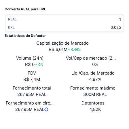
Em alta
ETFs de criptomoedas
Converta REAL para BRL
Aprenda
CMC MCP
Novo
ETFs de Bitcoin
REAL
x402
Novidades
BRL
Cripto
ETFs de Ethereum
Estatísticas de Defactor
Academy
Capitalização de Mercado
Política
R$ 6,61M
0.46%
Análise técnica
Pesquisa
Volume (24h)
Vol/Cap de mercado (24h)
Esportes
R$ 0
0%
RSI
Vídeos
0%
FDV
Liq./Cap. de Mercado
Finanças
MACD
Glossário
R$ 7,4M
4.97%
Fornecimento total
Tecnologia
Fornecimento máximo
267,95M REAL
300M REAL
Derivativos
Campanhas
Fornecimento em circulação
Detentores
NFT
267,95M REAL
4,82K
Visão Geral
Airdrops
Estatísticas Gerais dos NFT
Site
Website
Whitepaper
Liquidações
Recompensas em Diamantes
Sociais