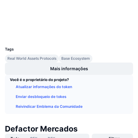
Próximas Vendas
Contratos
0x0b0E...dCB80E
Taxas de Financiamento
Aprenda e Ganhe
3.1
Classificação (CertiK)
Exploradores
basescan.org
Calendários
Carteiras
UCID
13255
Calendário de ICO
Tags
Calendário de eventos
Real World Assets Protocols
Base Ecosystem
Mais informações
Você é o proprietário do projeto?
Atualizar informações do token
Enviar desbloqueio de tokes
Reivindicar Emblema da Comunidade
Defactor Mercados