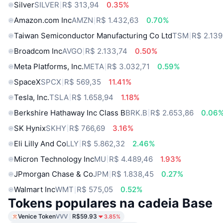
Silver
SILVER
R$ 313,94
0.35%
Amazon.com Inc
AMZN
R$ 1.432,63
0.70%
Taiwan Semiconductor Manufacturing Co Ltd
TSM
R$ 2.139
Broadcom Inc
AVGO
R$ 2.133,74
0.50%
Meta Platforms, Inc.
META
R$ 3.032,71
0.59%
SpaceX
SPCX
R$ 569,35
11.41%
Tesla, Inc.
TSLA
R$ 1.658,94
1.18%
Berkshire Hathaway Inc Class B
BRK.B
R$ 2.653,86
0.06
SK Hynix
SKHY
R$ 766,69
3.16%
Eli Lilly And Co
LLY
R$ 5.862,32
2.46%
Micron Technology Inc
MU
R$ 4.489,46
1.93%
JPmorgan Chase & Co
JPM
R$ 1.838,45
0.27%
Walmart Inc
WMT
R$ 575,05
0.52%
Tokens populares na cadeia Base
Venice Token
VVV
R$59.93
3.85%