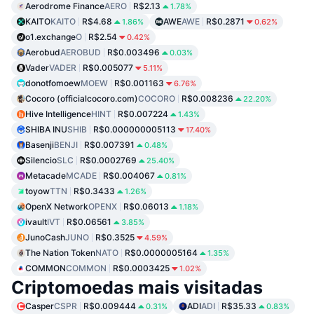
Aerodrome Finance
AERO
R$2.13
1.78%
KAITO
KAITO
R$4.68
AWE
AWE
R$0.2871
1.86%
0.62%
o1.exchange
O
R$2.54
0.42%
Aerobud
AEROBUD
R$0.003496
0.03%
Vader
VADER
R$0.005077
5.11%
donotfomoew
MOEW
R$0.001163
6.76%
Cocoro (officialcocoro.com)
COCORO
R$0.008236
22.20%
Hive Intelligence
HINT
R$0.007224
1.43%
SHIBA INU
SHIB
R$0.000000005113
17.40%
Basenji
BENJI
R$0.007391
0.48%
Silencio
SLC
R$0.0002769
25.40%
Metacade
MCADE
R$0.004067
0.81%
toyow
TTN
R$0.3433
1.26%
OpenX Network
OPENX
R$0.06013
1.18%
ivault
IVT
R$0.06561
3.85%
JunoCash
JUNO
R$0.3525
4.59%
The Nation Token
NATO
R$0.0000005164
1.35%
COMMON
COMMON
R$0.0003425
1.02%
Criptomoedas mais visitadas
Casper
CSPR
R$0.009444
ADI
ADI
R$35.33
0.31%
0.83%