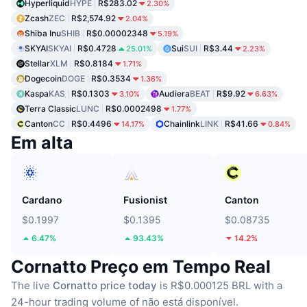
Hyperliquid
HYPE
R$283.02
2.30%
Zcash
ZEC
R$2,574.92
2.04%
Shiba Inu
SHIB
R$0.00002348
5.19%
SKYAI
SKYAI
R$0.4728
Sui
SUI
R$3.44
25.01%
2.23%
Stellar
XLM
R$0.8184
1.71%
Dogecoin
DOGE
R$0.3534
1.36%
Kaspa
KAS
R$0.1303
Audiera
BEAT
R$9.92
3.10%
6.63%
Terra Classic
LUNC
R$0.0002498
1.77%
Canton
CC
R$0.4496
Chainlink
LINK
R$41.66
14.17%
0.84%
Em alta
Cardano
Fusionist
Canton
$0.1997
$0.1395
$0.08735
6.47%
93.43%
14.2%
Cornatto Preço em Tempo Real
The live
Cornatto price today
is R$0.000125 BRL with a
24-hour trading volume of não está disponível.