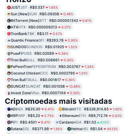
JUST
JST
R$0.537
1.65%
Sun [New]
SUN
R$0.09208
0.46%
BitTorrent [New]
BTT
R$0.000001342
0.61%
HTX
HTX
R$0.000009213
0.37%
TronBank
TBK
R$3.11
0.57%
Quantix Finance
QFI
R$293.78
2.95%
SUNDOG
SUNDOG
R$0.01925
1.52%
PussFi
PUSS
R$0.02089
0.39%
Tron Bull
BULL
R$0.006661
0.30%
PePeonTron
PEPEONTRON
R$0.003767
1.34%
Coconut Chicken
CCC
R$0.0002795
1.01%
Tron Bull
TBULL
R$0.001617
0.30%
SUNCAT
SUNCAT
R$0.001058
13.86%
Invest Zone
IVfun
R$0.0007104
0.30%
Criptomoedas mais visitadas
ADI
ADI
R$35.30
Bitcoin
BTC
R$328,914.65
0.41%
1.00%
XRP
XRP
R$5.23
Ethereum
ETH
R$9,712.74
2.73%
0.83%
Pi
PI
R$0.4501
Cardano
ADA
R$1.02
6.47%
6.12%
Solana
SOL
R$371.98
Heima
HEI
R$1.04
1.85%
44.13%