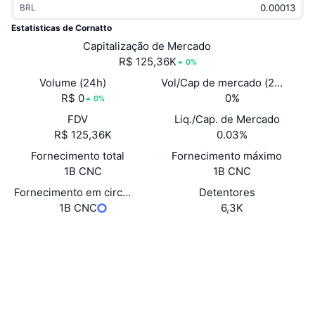
BRL
Em alta
ETFs de criptomoedas
Aprenda
CMC MCP
Estatísticas de Cornatto
Novo
Capitalização de Mercado
ETFs de Bitcoin
x402
Novidades
R$ 125,36K
0%
Cripto
ETFs de Ethereum
Volume (24h)
Vol/Cap de mercado (24h)
Academy
R$ 0
0%
0%
Política
FDV
Liq./Cap. de Mercado
Análise técnica
Pesquisa
R$ 125,36K
0.03%
Esportes
Fornecimento total
Fornecimento máximo
RSI
Vídeos
1B CNC
1B CNC
Finanças
MACD
Fornecimento em circulação autodeclarado
Detentores
Glossário
1B CNC
6,3K
Tecnologia
Site
Website
Whitepaper
Derivativos
Campanhas
Sociais
NFT
Visão Geral
Contratos
TL5BvT...dAq4DD
Airdrops
2.9
Classificação (CertiK)
Estatísticas Gerais dos NFT
Liquidações
tronscan.org
Recompensas em Diamantes
Exploradores