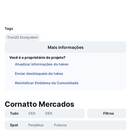
Próximas Vendas
Taxas de Financiamento
Aprenda e Ganhe
Carteiras
UCID
18627
Calendários
Tags
Tron20 Ecosystem
Calendário de ICO
Mais informações
Calendário de eventos
Você é o proprietário do projeto?
Atualizar informações do token
Enviar desbloqueio de tokes
Reivindicar Emblema da Comunidade
Cornatto Mercados
Tudo
CEX
DEX
Filtros
Spot
Perpétuo
Futuros