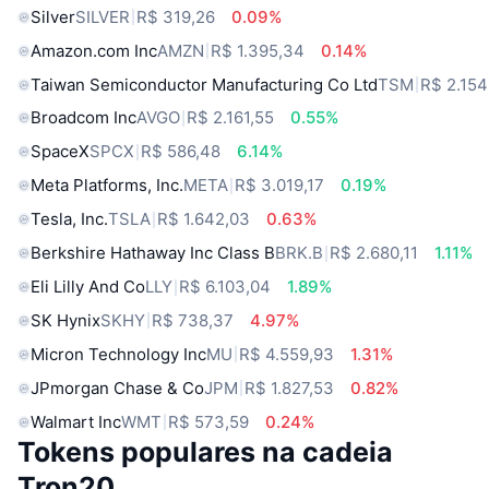
Silver
SILVER
R$ 319,26
0.09%
Amazon.com Inc
AMZN
R$ 1.395,34
0.14%
Taiwan Semiconductor Manufacturing Co Ltd
TSM
R$ 2.154
Broadcom Inc
AVGO
R$ 2.161,55
0.55%
SpaceX
SPCX
R$ 586,48
6.14%
Meta Platforms, Inc.
META
R$ 3.019,17
0.19%
Tesla, Inc.
TSLA
R$ 1.642,03
0.63%
Berkshire Hathaway Inc Class B
BRK.B
R$ 2.680,11
1.11%
Eli Lilly And Co
LLY
R$ 6.103,04
1.89%
SK Hynix
SKHY
R$ 738,37
4.97%
Micron Technology Inc
MU
R$ 4.559,93
1.31%
JPmorgan Chase & Co
JPM
R$ 1.827,53
0.82%
Walmart Inc
WMT
R$ 573,59
0.24%
Tokens populares na cadeia
Tron20