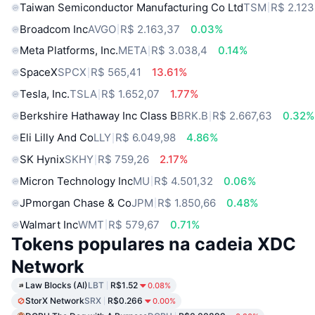
Taiwan Semiconductor Manufacturing Co Ltd
TSM
R$ 2.123
Broadcom Inc
AVGO
R$ 2.163,37
0.03%
Meta Platforms, Inc.
META
R$ 3.038,4
0.14%
SpaceX
SPCX
R$ 565,41
13.61%
Tesla, Inc.
TSLA
R$ 1.652,07
1.77%
Berkshire Hathaway Inc Class B
BRK.B
R$ 2.667,63
0.32%
Eli Lilly And Co
LLY
R$ 6.049,98
4.86%
SK Hynix
SKHY
R$ 759,26
2.17%
Micron Technology Inc
MU
R$ 4.501,32
0.06%
JPmorgan Chase & Co
JPM
R$ 1.850,66
0.48%
Walmart Inc
WMT
R$ 579,67
0.71%
Tokens populares na cadeia XDC
Network
Law Blocks (AI)
LBT
R$1.52
0.08%
StorX Network
SRX
R$0.266
0.00%