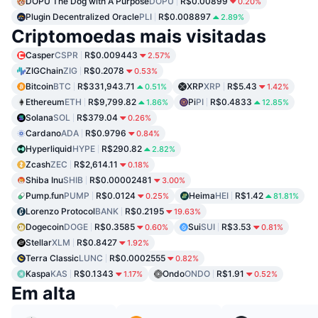
DOPU The Dog with A Purpose
DOPU
R$0.00899
0.20%
Plugin Decentralized Oracle
PLI
R$0.008897
2.89%
Criptomoedas mais visitadas
Casper
CSPR
R$0.009443
2.57%
ZIGChain
ZIG
R$0.2078
0.53%
Bitcoin
BTC
R$331,943.71
XRP
XRP
R$5.43
0.51%
1.42%
Ethereum
ETH
R$9,799.82
Pi
PI
R$0.4833
1.86%
12.85%
Solana
SOL
R$379.04
0.26%
Cardano
ADA
R$0.9796
0.84%
Hyperliquid
HYPE
R$290.82
2.82%
Zcash
ZEC
R$2,614.11
0.18%
Shiba Inu
SHIB
R$0.00002481
3.00%
Pump.fun
PUMP
R$0.0124
Heima
HEI
R$1.42
0.25%
81.81%
Lorenzo Protocol
BANK
R$0.2195
19.63%
Dogecoin
DOGE
R$0.3585
Sui
SUI
R$3.53
0.60%
0.81%
Stellar
XLM
R$0.8427
1.92%
Terra Classic
LUNC
R$0.0002555
0.82%
Kaspa
KAS
R$0.1343
Ondo
ONDO
R$1.91
1.17%
0.52%
Em alta