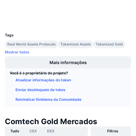
Próximas Vendas
xdc.blocksscan.io
Taxas de Financiamento
Aprenda e Ganhe
Exploradores
UCID
20245
Calendários
Tags
Calendário de ICO
Real World Assets Protocols
Tokenized Assets
Tokenized Gold
Mostrar todos
Calendário de eventos
Mais informações
Você é o proprietário do projeto?
Atualizar informações do token
Enviar desbloqueio de tokes
Reivindicar Emblema da Comunidade
Comtech Gold Mercados
Tudo
CEX
DEX
Filtros