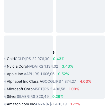
Ativos do Mundo Real Populares
Gold
GOLD
R$ 22.076,39
0.43%
Nvidia Corp
NVDA
R$ 1.134,02
3.43%
Apple Inc.
AAPL
R$ 1.606,06
0.52%
Alphabet Inc Class A
GOOGL
R$ 1.874,27
4.03%
Microsoft Corp
MSFT
R$ 2.496,58
1.09%
Silver
SILVER
R$ 320,49
0.26%
Amazon.com Inc
AMZN
R$ 1.401,79
1.72%