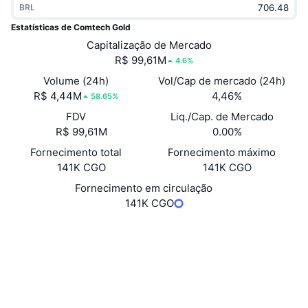
BRL
Em alta
ETFs de criptomoedas
Aprenda
CMC MCP
Estatísticas de Comtech Gold
Novo
Capitalização de Mercado
ETFs de Bitcoin
x402
Novidades
R$ 99,61M
4.6%
Cripto
ETFs de Ethereum
Volume (24h)
Vol/Cap de mercado (24h)
Academy
R$ 4,44M
4,46%
58.65%
Política
FDV
Liq./Cap. de Mercado
Análise técnica
Pesquisa
R$ 99,61M
0.00%
Esportes
Fornecimento total
Fornecimento máximo
RSI
Vídeos
141K CGO
141K CGO
Finanças
MACD
Fornecimento em circulação
Glossário
141K CGO
Tecnologia
Site
Website
Whitepaper
Derivativos
Campanhas
Sociais
NFT
Visão Geral
Airdrops
Contratos
0x8f99...04fD15
3.8
Classificação (CertiK)
Estatísticas Gerais dos NFT
Liquidações
Recompensas em Diamantes
Auditorias