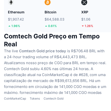
Ethereum
Bitcoin
XRP
$1,907.42
$64,588.03
$1.06
1.96%
0.61%
1.26%
Comtech Gold Preço em Tempo
Real
The live
Comtech Gold price today
is R$706.48 BRL with
a 24-hour trading volume of R$4,443,473 BRL.
Atualizamos nosso preço de CGO para BRL em tempo real.
Comtech Gold subiu 4.60% nas últimas 24 horas.
A
classificação atual na CoinMarketCap é de #628, com uma
capitalização de mercado de R$99,613,656 BRL.
Há um
fornecimento em circulação de 141,000 CGO moedas
e um
máximo. fornecimento máximo de 141,000 CGO moedas
CoinMarketCap
Tokens
Comtech Gold