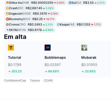
Shiba Inu
SHIB
R$0.00002355
Sui
SUI
R$3.53
0.90%
0.51%
Zcash
ZEC
R$2,667.45
5.08%
Dogecoin
DOGE
R$0.3576
0.19%
Biconomy
BICO
R$0.25
16.17%
Cronos
CRO
R$0.2493
Kaspa
KAS
R$0.1353
2.15%
1.17%
SKYAI
SKYAI
R$0.6178
6.69%
Em alta
Tutorial
Bubblemaps
Mubarak
$0.1799
$0.02397
$0.01955
203.2%
86.69%
33.99%
CoinMarketCap
Tokens
CDARI