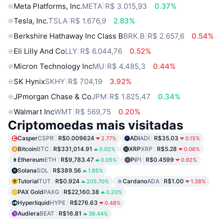
Meta Platforms, Inc.
META
R$ 3.015,93
0.37%
Tesla, Inc.
TSLA
R$ 1.676,9
2.83%
Berkshire Hathaway Inc Class B
BRK.B
R$ 2.657,6
0.54%
Eli Lilly And Co
LLY
R$ 6.044,76
0.52%
Micron Technology Inc
MU
R$ 4.485,3
0.44%
SK Hynix
SKHY
R$ 704,19
3.92%
JPmorgan Chase & Co
JPM
R$ 1.825,47
0.34%
Walmart Inc
WMT
R$ 569,75
0.20%
Criptomoedas mais visitadas
Casper
CSPR
R$0.009624
ADI
ADI
R$35.03
2.77%
0.15%
Bitcoin
BTC
R$331,014.91
XRP
XRP
R$5.28
0.02%
0.06%
Ethereum
ETH
R$9,783.47
Pi
PI
R$0.4599
0.05%
0.92%
Solana
SOL
R$389.56
1.65%
Tutorial
TUT
R$0.924
Cardano
ADA
R$1.00
205.70%
1.38%
PAX Gold
PAXG
R$22,160.38
0.20%
Hyperliquid
HYPE
R$276.63
0.48%
Audiera
BEAT
R$16.81
36.44%