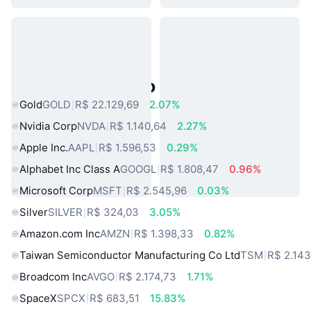
Ativos do Mundo Real Populares
Gold
GOLD
R$ 22.129,69
2.07%
Nvidia Corp
NVDA
R$ 1.140,64
2.27%
Apple Inc.
AAPL
R$ 1.596,53
0.29%
Alphabet Inc Class A
GOOGL
R$ 1.808,47
0.96%
Microsoft Corp
MSFT
R$ 2.545,96
0.03%
Silver
SILVER
R$ 324,03
3.05%
Amazon.com Inc
AMZN
R$ 1.398,33
0.82%
Taiwan Semiconductor Manufacturing Co Ltd
TSM
R$ 2.143
Broadcom Inc
AVGO
R$ 2.174,73
1.71%
SpaceX
SPCX
R$ 683,51
15.83%