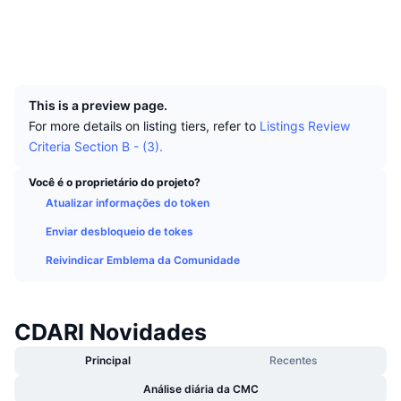
Melhores Traders
Artigos
Entradas/Saídas de Exchanges
API de DEX
Conversor
Sociais
Classificações
Spot
Exploradores
matchscan.io
Sentimento
Corporativo
Newsletter
UCID
Indicadores
Em alta
Derivativos
35759
Preços
CMC Launch
Em breve
Índice de Medo e Ganância
This is a preview page.
For more details on listing tiers, refer to
Listings Review
Recursos
CMC Labs
Adicionado Recentemente
Criteria Section B - (3).
Índice Altcoin Season
CMC Max
Você é o proprietário do projeto?
Ganhadores e Perdedores
Indicadores de Ciclo de Mercado
Documentação
Atualizar informações do token
Principais Notícias
Mais Visitados
Enviar desbloqueio de tokes
Dominância do Bitcoin
Perguntas Frequentes
Reivindicar Emblema da Comunidade
Bot do Telegram
Sentimento da comunidade
Índice CoinMarketCap 20
Integrações de IA
Anunciar
Classificação da cadeia
Índice CoinMarketCap 100
CDARI Novidades
CMC Central de Agentes
Principal
Recentes
Mercados de Previsão
Fluxos de ETF
Widgets de site
Mercado de Habilidades
Análise diária da CMC