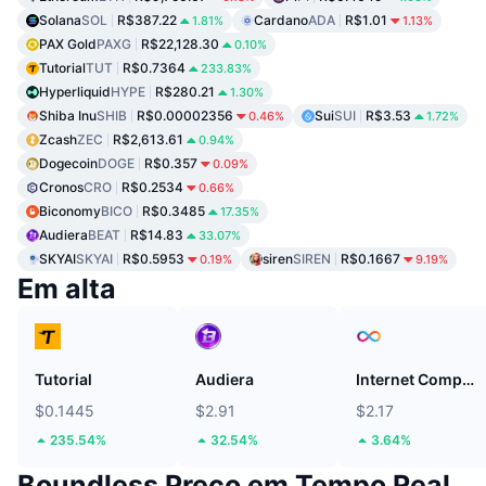
Solana
SOL
R$387.22
Cardano
ADA
R$1.01
1.81%
1.13%
PAX Gold
PAXG
R$22,128.30
0.10%
Tutorial
TUT
R$0.7364
233.83%
Hyperliquid
HYPE
R$280.21
1.30%
Shiba Inu
SHIB
R$0.00002356
Sui
SUI
R$3.53
0.46%
1.72%
Zcash
ZEC
R$2,613.61
0.94%
Dogecoin
DOGE
R$0.357
0.09%
Cronos
CRO
R$0.2534
0.66%
Biconomy
BICO
R$0.3485
17.35%
Audiera
BEAT
R$14.83
33.07%
SKYAI
SKYAI
R$0.5953
siren
SIREN
R$0.1667
0.19%
9.19%
Em alta
Tutorial
Audiera
Internet Computer
$0.1445
$2.91
$2.17
235.54%
32.54%
3.64%
Boundless Preço em Tempo Real