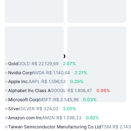
Ativos do Mundo Real Populares
Gold
GOLD
R$ 22.129,69
2.07%
Nvidia Corp
NVDA
R$ 1.140,64
2.27%
Apple Inc.
AAPL
R$ 1.596,53
0.29%
Alphabet Inc Class A
GOOGL
R$ 1.808,47
0.96%
Microsoft Corp
MSFT
R$ 2.545,96
0.03%
Silver
SILVER
R$ 324,03
3.05%
Amazon.com Inc
AMZN
R$ 1.398,33
0.82%
Taiwan Semiconductor Manufacturing Co Ltd
TSM
R$ 2.143