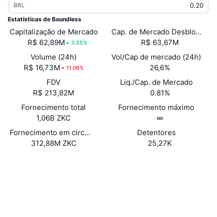
BRL
Em alta
ETFs de criptomoedas
Aprenda
CMC MCP
Estatísticas de Boundless
Capitalização de Mercado
Novo
Cap. de Mercado Desbloquea
ETFs de Bitcoin
x402
Novidades
R$ 62,89M
R$ 63,67M
3.55%
Cripto
ETFs de Ethereum
Volume (24h)
Vol/Cap de mercado (24h)
Academy
R$ 16,73M
26,6%
11.06%
Política
FDV
Liq./Cap. de Mercado
Análise técnica
Pesquisa
R$ 213,82M
0.81%
Esportes
Fornecimento total
Fornecimento máximo
RSI
Vídeos
1,06B ZKC
∞
Finanças
MACD
Fornecimento em circulação
Detentores
Glossário
312,88M ZKC
25,27K
Tecnologia
Site
Website
Whitepaper
Derivativos
Campanhas
NFT
Sociais
Visão Geral
Airdrops
Estatísticas Gerais dos NFT
0x0000...f55555
Contratos
Liquidações
Recompensas em Diamantes