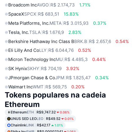
Broadcom Inc
AVGO
R$ 2.174,73
1.71%
SpaceX
SPCX
R$ 683,51
15.83%
Meta Platforms, Inc.
META
R$ 3.015,93
0.37%
Tesla, Inc.
TSLA
R$ 1.676,9
2.83%
Berkshire Hathaway Inc Class B
BRK.B
R$ 2.657,6
0.54%
Eli Lilly And Co
LLY
R$ 6.044,76
0.52%
Micron Technology Inc
MU
R$ 4.485,3
0.44%
SK Hynix
SKHY
R$ 704,19
3.92%
JPmorgan Chase & Co
JPM
R$ 1.825,47
0.34%
Walmart Inc
WMT
R$ 569,75
0.20%
Tokens populares na cadeia
Ethereum
Ethereum
ETH
R$9,747.32
0.06%
UNUS SED LEO
LEO
R$49.52
0.01%
Chainlink
LINK
R$42.17
1.01%
Shiba Inu
SHIB
R$0.00002341
1.05%