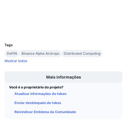
4.2
Próximas Vendas
Classificação (CertiK)
Taxas de Financiamento
Aprenda e Ganhe
etherscan.io
Exploradores
Calendários
Carteiras
UCID
38371
Calendário de ICO
Tags
DePIN
Binance Alpha Airdrops
Distributed Computing
Calendário de eventos
Mostrar todos
Boost
Mais informações
Você é o proprietário do projeto?
Atualizar informações do token
Enviar desbloqueio de tokes
Reivindicar Emblema da Comunidade