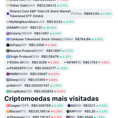
Tether Gold
XAUt
R$22,064.12
0.10%
iShares Core S&P Total US Stock Market
ITOTon
R$862.60
0.09%
Tokenized ETF (Ondo)
MyNeighborAlice
ALICE
R$0.6233
3.19%
RAMP
RAMP
R$0.131
45.89%
Orderly
ORDER
R$0.1497
0.04%
Coinbase Tokenized Stock (Ondo)
COINon
R$784.86
0.06%
zkPass
ZKP
R$0.2306
5.39%
Newton Protocol
NEWT
R$0.1997
0.75%
Origin Protocol
OGN
R$0.08476
4.32%
ROGin AI
ROG
R$0.9259
INFINIT
IN
R$0.1743
2.30%
1.52%
PEAKDEFI
PEAK
R$0.0003177
1.09%
RMRK
RMRK
R$0.05697
0.01%
Geeq
GEEQ
R$0.01365
0.88%
Wat
WAT
R$0.000001197
1.08%
CropBytes
CBX
R$0.002853
0.01%
Criptomoedas mais visitadas
Casper
CSPR
R$0.009766
ADI
ADI
R$35.11
0.06%
0.06%
Bitcoin
BTC
R$330,199.14
XRP
XRP
R$5.29
0.29%
0.24%
Ethereum
ETH
R$9,750.67
Pi
PI
R$0.4649
0.18%
1.68%