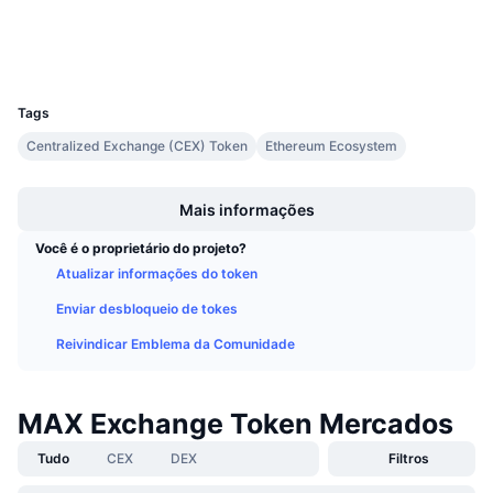
Exploradores
Próximas Vendas
Taxas de Financiamento
Aprenda e Ganhe
Carteiras
UCID
5067
Calendários
Tags
Centralized Exchange (CEX) Token
Ethereum Ecosystem
Calendário de ICO
Boost
Calendário de eventos
Mais informações
Você é o proprietário do projeto?
Atualizar informações do token
Enviar desbloqueio de tokes
Reivindicar Emblema da Comunidade
MAX Exchange Token Mercados
Tudo
CEX
DEX
Filtros