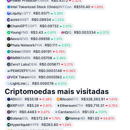
Power Protocol
POWER
R$0.4372
2.32%
Intel Tokenized Stock (Ondo)
INTCon
R$510.40
1.05%
Liquity
LQTY
R$0.9371
3.39%
aixbt
AIXBT
R$0.08934
1.33%
ChainGPT
CGPT
R$0.09732
2.01%
Young
YNG
R$3.43
IQ
IQ
R$0.003334
0.91%
0.37%
Aevo
AEVO
R$0.09959
1.31%
Phala Network
PHA
R$0.111
3.91%
Orbler
ORBR
R$0.09191
0.78%
RMRK
RMRK
R$0.05708
3.36%
Zero1 Labs
DEAI
R$0.005671
3.21%
PEAKDEFI
PEAK
R$0.0003148
0.36%
VGX Token
VGX
R$0.0005562
0.13%
LightLink
LL
R$0.006078
0.01%
Criptomoedas mais visitadas
ADI
ADI
R$35.18
Bitcoin
BTC
R$328,392.91
0.38%
1.01%
XRP
XRP
R$5.24
Ethereum
ETH
R$9,716.31
2.61%
0.75%
Pi
PI
R$0.4483
Cardano
ADA
R$1.03
3.47%
7.07%
Solana
SOL
R$372.34
Heima
HEI
R$1.02
1.76%
54.81%
Hyperliquid
HYPE
R$283.80
1.29%