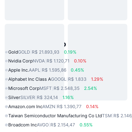
Ativos do Mundo Real Populares
Gold
GOLD
R$ 21.893,93
0.19%
Nvidia Corp
NVDA
R$ 1.120,71
0.10%
Apple Inc.
AAPL
R$ 1.595,86
0.45%
Alphabet Inc Class A
GOOGL
R$ 1.833
1.29%
Microsoft Corp
MSFT
R$ 2.548,35
2.54%
Silver
SILVER
R$ 324,14
1.16%
Amazon.com Inc
AMZN
R$ 1.390,77
0.14%
Taiwan Semiconductor Manufacturing Co Ltd
TSM
R$ 2.146
Broadcom Inc
AVGO
R$ 2.154,47
0.55%