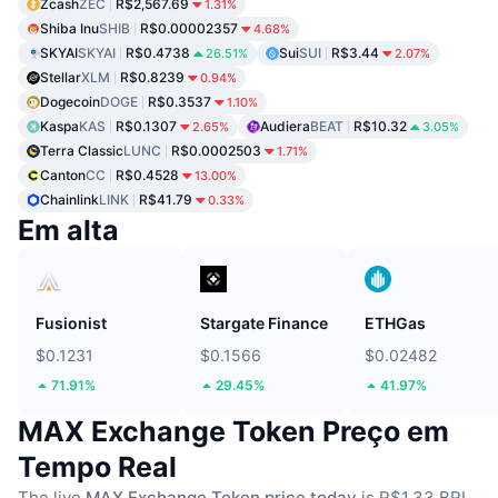
Zcash
ZEC
R$2,567.69
1.31%
Shiba Inu
SHIB
R$0.00002357
4.68%
SKYAI
SKYAI
R$0.4738
Sui
SUI
R$3.44
26.51%
2.07%
Stellar
XLM
R$0.8239
0.94%
Dogecoin
DOGE
R$0.3537
1.10%
Kaspa
KAS
R$0.1307
Audiera
BEAT
R$10.32
2.65%
3.05%
Terra Classic
LUNC
R$0.0002503
1.71%
Canton
CC
R$0.4528
13.00%
Chainlink
LINK
R$41.79
0.33%
Em alta
Fusionist
Stargate Finance
ETHGas
$0.1231
$0.1566
$0.02482
71.91%
29.45%
41.97%
MAX Exchange Token Preço em
Tempo Real
The live
MAX Exchange Token price today
is R$1.33 BRL