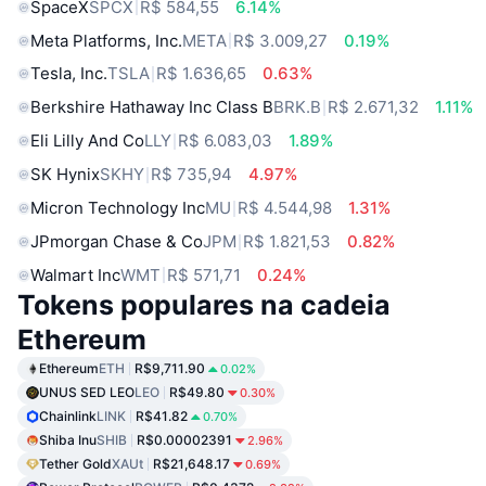
SpaceX
SPCX
R$ 584,55
6.14%
Meta Platforms, Inc.
META
R$ 3.009,27
0.19%
Tesla, Inc.
TSLA
R$ 1.636,65
0.63%
Berkshire Hathaway Inc Class B
BRK.B
R$ 2.671,32
1.11%
Eli Lilly And Co
LLY
R$ 6.083,03
1.89%
SK Hynix
SKHY
R$ 735,94
4.97%
Micron Technology Inc
MU
R$ 4.544,98
1.31%
JPmorgan Chase & Co
JPM
R$ 1.821,53
0.82%
Walmart Inc
WMT
R$ 571,71
0.24%
Tokens populares na cadeia
Ethereum
Ethereum
ETH
R$9,711.90
0.02%
UNUS SED LEO
LEO
R$49.80
0.30%
Chainlink
LINK
R$41.82
0.70%
Shiba Inu
SHIB
R$0.00002391
2.96%
Tether Gold
XAUt
R$21,648.17
0.69%