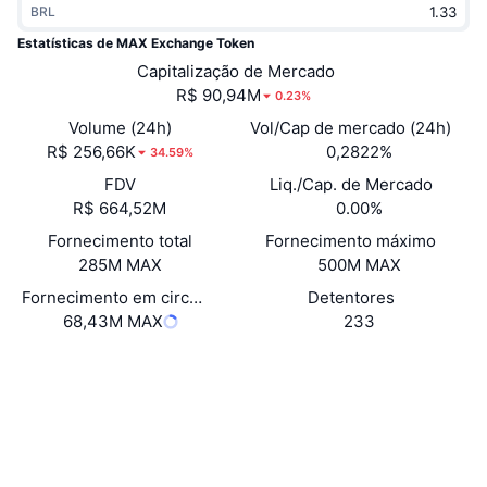
BRL
Em alta
ETFs de criptomoedas
Aprenda
CMC MCP
Estatísticas de MAX Exchange Token
Novo
Capitalização de Mercado
ETFs de Bitcoin
x402
Novidades
R$ 90,94M
0.23%
Cripto
ETFs de Ethereum
Volume (24h)
Vol/Cap de mercado (24h)
Academy
R$ 256,66K
0,2822%
34.59%
Política
FDV
Liq./Cap. de Mercado
Análise técnica
Pesquisa
R$ 664,52M
0.00%
Esportes
Fornecimento total
Fornecimento máximo
RSI
Vídeos
285M MAX
500M MAX
Finanças
MACD
Fornecimento em circulação
Detentores
Glossário
68,43M MAX
233
Tecnologia
Site
Website
Derivativos
Campanhas
Sociais
NFT
Visão Geral
Airdrops
Contratos
0xe797...2c73e7
3.7
Classificação (CertiK)
Estatísticas Gerais dos NFT
Liquidações
Recompensas em Diamantes
etherscan.io