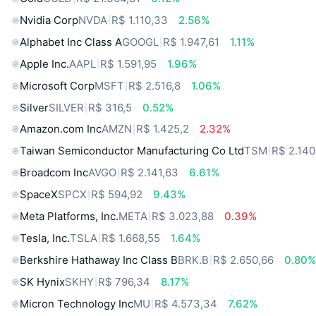
Nvidia Corp
NVDA
R$ 1.110,33
2.56%
Alphabet Inc Class A
GOOGL
R$ 1.947,61
1.11%
Apple Inc.
AAPL
R$ 1.591,95
1.96%
Microsoft Corp
MSFT
R$ 2.516,8
1.06%
Silver
SILVER
R$ 316,5
0.52%
Amazon.com Inc
AMZN
R$ 1.425,2
2.32%
Taiwan Semiconductor Manufacturing Co Ltd
TSM
R$ 2.140
Broadcom Inc
AVGO
R$ 2.141,63
6.61%
SpaceX
SPCX
R$ 594,92
9.43%
Meta Platforms, Inc.
META
R$ 3.023,88
0.39%
Tesla, Inc.
TSLA
R$ 1.668,55
1.64%
Berkshire Hathaway Inc Class B
BRK.B
R$ 2.650,66
0.80
SK Hynix
SKHY
R$ 796,34
8.17%
Micron Technology Inc
MU
R$ 4.573,34
7.62%