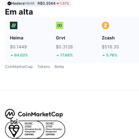
Hedera
HBAR
R$0.3544
1.57%
Em alta
Heima
Grvt
Zcash
$0.1449
$0.3128
$516.35
64.02%
17.68%
5.76%
CoinMarketCap
Tokens
Betta