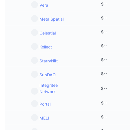
$
--
Vera
$
--
Meta Spatial
$
--
Celestial
$
--
Kollect
$
--
StarryNift
$
--
SubDAO
Integritee
$
--
Network
$
--
Portal
$
--
MELI