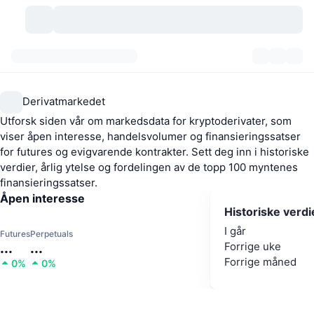
Kryptovaluta
Dashbord
Kryptovaluta
Derivatmarkedet
DexScan
Markeder
Rangering
Utforsk siden vår om markedsdata for kryptoderivater, som
viser åpen interesse, handelsvolumer og finansieringssatser
Signaler
Børser
Kategorier
New
Markedsoversikt
for futures og evigvarende kontrakter. Sett deg inn i historiske
verdier, årlig ytelse og fordelingen av de topp 100 myntenes
Populært
finansieringssatser.
Samfunn
Historiske øyeblikksbilder
Spotmarked
Sentraliserte børser
Åpen interesse
Historiske verdi
Ny
Nyhetsstrøm
API
Tokenopplåsninger
Antall kryptovalutaer
Spot
I går
Futures
Perpetuals
...
...
Forrige uke
Vinnere
Emner
Yields
Produkter
Bitcoin Kassebeholdninger
Derivater
API
Forrige måned
0%
0%
Meme-utforsker
Direktesendinger
Aktiva i den virkelige verden
BNB Kassebeholdninger
Produkter
Krypto-API
Desentraliserte børser