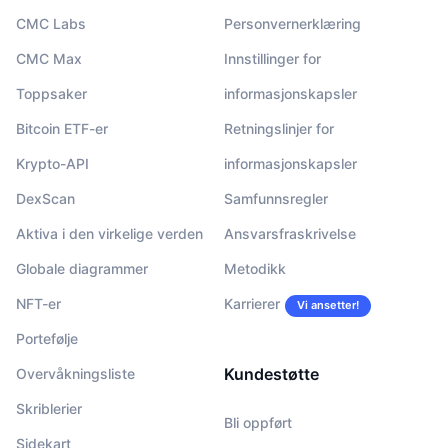
CMC Labs
Personvernerklæring
CMC Max
Innstillinger for
Toppsaker
informasjonskapsler
Bitcoin ETF-er
Retningslinjer for
Krypto-API
informasjonskapsler
DexScan
Samfunnsregler
Aktiva i den virkelige verden
Ansvarsfraskrivelse
Globale diagrammer
Metodikk
NFT-er
Karrierer
Vi ansetter!
Portefølje
Kundestøtte
Overvåkningsliste
Skriblerier
Bli oppført
Sidekart