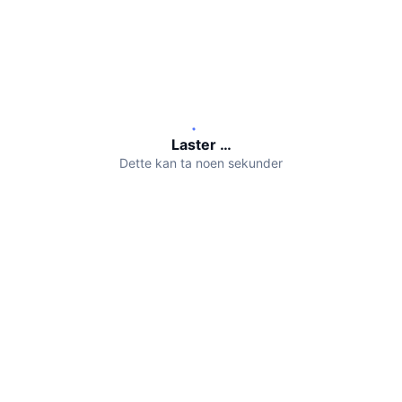
Kommende salg
Finansieringsrenter
Lær og tjen
Kalendere
ICO-kalender
Laster …
Dette kan ta noen sekunder
Hendelseskalender