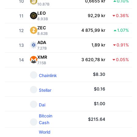
0,6655 kr
0.10%
10
10.87B
Trending
Krypto-ETF-er
Opplæring
CMC MCP
LEO
92,29 kr
0.36%
11
8.93B
Nytt
Bitcoin ETF-er
x402
Nyheter
ZEC
4 875,99 kr
1.07%
12
8.62B
Krypto
Ethereum ETF-er
Akademi
ADA
1,89 kr
0.91%
13
7.27B
Politikk
Teknisk analyse
Forskning
XMR
3 620,78 kr
0.05%
14
7.15B
Idrett
RSI
Videoer
$
8.30
Chainlink
Finans
MACD
Ordbok
$
0.16
Stellar
Teknologi
Derivater
Kampanjer
$
1.00
Dai
NFT
Bitcoin
Oversikt
Airdrops
$
215.64
Cash
Samlet NFT-statistikk
Likvidasjoner
World
Diamantbelønninger