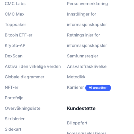
CMC Labs
Personvernerklæring
CMC Max
Innstillinger for
Toppsaker
informasjonskapsler
Bitcoin ETF-er
Retningslinjer for
Krypto-API
informasjonskapsler
DexScan
Samfunnsregler
Aktiva i den virkelige verden
Ansvarsfraskrivelse
Globale diagrammer
Metodikk
NFT-er
Karrierer
Vi ansetter!
Portefølje
Kundestøtte
Overvåkningsliste
Skriblerier
Bli oppført
Sidekart
Forespørselsskjema