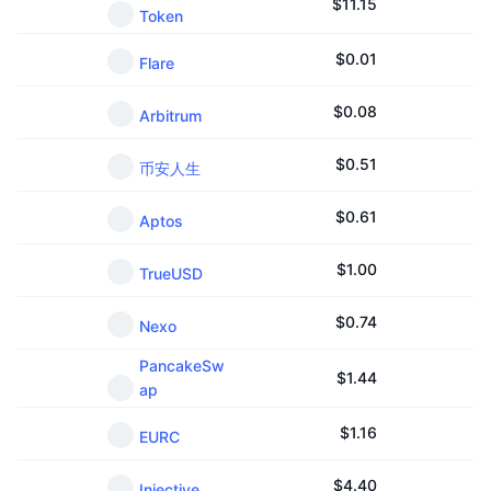
$
11.15
Token
$
0.01
Flare
$
0.08
Arbitrum
$
0.51
币安人生
$
0.61
Aptos
$
1.00
TrueUSD
$
0.74
Nexo
PancakeSw
$
1.44
ap
$
1.16
EURC
$
4.40
Injective