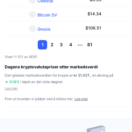
Celestia
$
14.34
Bitcoin SV
$
106.51
Gnosis
1
2
3
4
81
Viser 1–101 av 8061
Dagens kryptovalutapriser etter markedsverdi
Den globale markedsverdien for krypto er
kr 21.02T
,
,
en økning på
0.16
%
i løpet av det siste døgnet.
Les mer
Finn ut hvordan vi jobber ved å klikke her.
Les mer