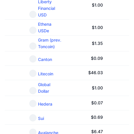
Liberty
Kommende salg
$
1.00
Financial
Finansieringsrenter
Lær og tjen
USD
Ethena
$
1.00
Kalendere
USDe
Gram (prev.
ICO-kalender
$
1.35
Toncoin)
Hendelseskalender
$
0.09
Canton
$
46.03
Litecoin
Global
$
1.00
Dollar
$
0.07
Hedera
$
0.69
Sui
$
6.47
Avalanche