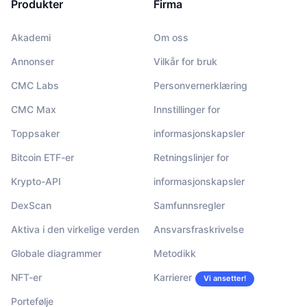
Produkter
Firma
Akademi
Om oss
Annonser
Vilkår for bruk
CMC Labs
Personvernerklæring
CMC Max
Innstillinger for
Toppsaker
informasjonskapsler
Bitcoin ETF-er
Retningslinjer for
Krypto-API
informasjonskapsler
DexScan
Samfunnsregler
Aktiva i den virkelige verden
Ansvarsfraskrivelse
Globale diagrammer
Metodikk
NFT-er
Karrierer
Vi ansetter!
Portefølje