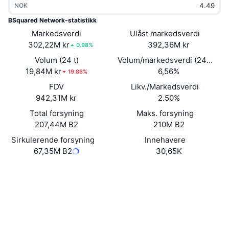
NOK
Trending
Krypto-ETF-er
Opplæring
CMC MCP
BSquared Network-statistikk
Markedsverdi
Nytt
Ulåst markedsverdi
Bitcoin ETF-er
x402
Nyheter
302,22M kr
392,36M kr
0.98%
Krypto
Ethereum ETF-er
Volum (24 t)
Volum/markedsverdi (24 timer
Akademi
19,84M kr
6,56%
19.86%
Politikk
FDV
Likv./Markedsverdi
Teknisk analyse
Forskning
942,31M kr
2.50%
Idrett
Total forsyning
Maks. forsyning
RSI
Videoer
207,44M B2
210M B2
Finans
MACD
Sirkulerende forsyning
Innehavere
Ordbok
67,35M B2
30,65K
Teknologi
Nettsted
Website
Whitepaper
Derivater
Kampanjer
NFT
Sosiale medier
Oversikt
Airdrops
Samlet NFT-statistikk
0x783c...6Ee2a2
Kontrakter
Likvidasjoner
Diamantbelønninger