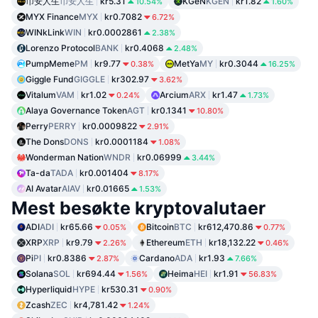
币安人生
币安人生
kr5.31
KGeN
KGEN
kr1.82
10.54%
1.60%
MYX Finance
MYX
kr0.7082
6.72%
WINkLink
WIN
kr0.0002861
2.38%
Lorenzo Protocol
BANK
kr0.4068
2.48%
PumpMeme
PM
kr9.77
MetYa
MY
kr0.3044
0.38%
16.25%
Giggle Fund
GIGGLE
kr302.97
3.62%
Vitalum
VAM
kr1.02
Arcium
ARX
kr1.47
0.24%
1.73%
Alaya Governance Token
AGT
kr0.1341
10.80%
Perry
PERRY
kr0.0009822
2.91%
The Dons
DONS
kr0.0001184
1.08%
Wonderman Nation
WNDR
kr0.06999
3.44%
Ta-da
TADA
kr0.001404
8.17%
AI Avatar
AIAV
kr0.01665
1.53%
Mest besøkte kryptovalutaer
ADI
ADI
kr65.66
Bitcoin
BTC
kr612,470.86
0.05%
0.77%
XRP
XRP
kr9.79
Ethereum
ETH
kr18,132.22
2.26%
0.46%
Pi
PI
kr0.8386
Cardano
ADA
kr1.93
2.87%
7.66%
Solana
SOL
kr694.44
Heima
HEI
kr1.91
1.56%
56.83%
Hyperliquid
HYPE
kr530.31
0.90%
Zcash
ZEC
kr4,781.42
1.24%