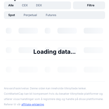
Alle
CEX
DEX
Filtre
Spot
Perpetual
Futures
Loading data...
Ansvarsfraskrivelse: Denne siden kan inneholde tilknyttede lenker.
CoinMarketCap kan bli kompensert hvis du besøker tilknyttede plattformer og
utfører visse handlinger som å registrere deg og handle på disse plattformene.
Referer til vår
affiliate-erklæring
.