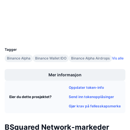
4.5
Kommende salg
Vurdering (CertiK)
Finansieringsrenter
Lær og tjen
Audits
Utforskere
bscscan.com
Kalendere
Wallets
UCID
ICO-kalender
36352
Tagger
Hendelseskalender
Binance Alpha
Binance Wallet IDO
Binance Alpha Airdrops
Vis alle
Boost
Mer informasjon
Oppdater token-info
Send inn tokenopplåsinger
Eier du dette prosjektet?
Gjør krav på fellesskapsmerke
BSquared Network-markeder