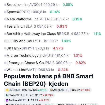
Broadcom Inc
AVGO
4 020,29 kr
0.55%
SpaceX
SPCX
1 090,8 kr
6.14%
Meta Platforms, Inc.
META
5 615,37 kr
0.19%
Tesla, Inc.
TSLA
3 054,03 kr
0.63%
Berkshire Hathaway Inc Class B
BRK.B
4 984,75 kr
1.11%
Eli Lilly And Co
LLY
11 351,09 kr
1.89%
SK Hynix
SKHY
1 373,3 kr
4.97%
Micron Technology Inc
MU
8 481,04 kr
1.31%
JPmorgan Chase & Co
JPM
3 399,03 kr
0.82%
Walmart Inc
WMT
1 066,83 kr
0.24%
Populære tokens på BNB Smart
Chain (BEP20)-kjeden
BNB
BNB
kr5,657.68
Aster
ASTER
kr5.72
0.11%
1.01%
Stable
STABLE
kr0.3132
0.59%
Audiera
BEAT
kr19.71
9.82%