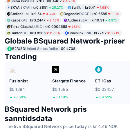
Shiba Inu
SHIB
kr0.00004402
4.26%
SKYAI
SKYAI
kr0.8851
Sui
SUI
kr6.41
25.27%
1.98%
Stellar
XLM
kr1.54
Dogecoin
DOGE
kr0.6585
0.66%
1.10%
Kaspa
KAS
kr0.2447
Audiera
BEAT
kr19.31
2.46%
4.97%
Terra Classic
LUNC
kr0.0004658
1.81%
Canton
CC
kr0.8585
Chainlink
LINK
kr77.92
11.66%
0.21%
Globale BSquared Network-priser
B2/USD
United States Dollar
$0.4708
Trending
Fusionist
Stargate Finance
ETHGas
$0.1294
$0.1585
$0.02457
78.59%
31.19%
38.52%
BSquared Network pris
sanntidsdata
The live
BSquared Network price today
is kr 4.49 NOK