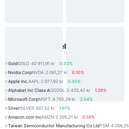
Populære eiendeler fra den
virkelige verden
Gold
GOLD
40 911,91 kr
0.33%
Nvidia Corp
NVDA
2 091,27 kr
0.10%
Apple Inc.
AAPL
2 977,92 kr
0.45%
Alphabet Inc Class A
GOOGL
3 420,42 kr
1.29%
Microsoft Corp
MSFT
4 755,29 kr
2.54%
Silver
SILVER
607,52 kr
1.61%
Amazon.com Inc
AMZN
2 595,21 kr
0.14%
Taiwan Semiconductor Manufacturing Co Ltd
TSM
4 006,25