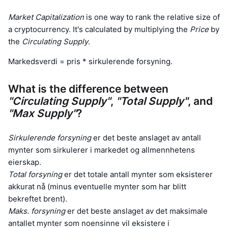
Topphandlere
Artikler
Innstrømning/utstrømning på børs
DEX API
Konverter
Ledertavler
Spot
Market Capitalization
is one way to rank the relative size of
Sentiment
a cryptocurrency. It's calculated by multiplying the
Price
by
Bedrift
Nyhetsbrev
Indikatorer
Trending
Derivater
the
Circulating Supply
.
Priser
CMC Launch
Kommende
Frykt og grådighetsindeks.
Markedsverdi = pris * sirkulerende forsyning.
Ressurser
CMC Labs
Nylig lagt til
Altcoin-sesongindeks
What is the difference between
"Circulating Supply"
,
"Total Supply"
, and
CMC Max
Vinnere og tapere
Indikatorer for markedssykluser
"Max Supply"
?
Dokumentasjon
Toppsaker
Mest besøkt
Bitcoin-dominans
Sirkulerende forsyning
er det beste anslaget av antall
Vanlige spørsmål
mynter som sirkulerer i markedet og allmennhetens
Telegram-bot
Fellesskapssentiment
CoinMarketCap 20-indeksen
eierskap.
AI-integrasjoner
Total forsyning
er det totale antall mynter som eksisterer
Annonser
Blokkjederangering
CoinMarketCap 100-indeksen
akkurat nå (minus eventuelle mynter som har blitt
CMC Agent Hub
bekreftet brent).
Maks. forsyning
er det beste anslaget av det maksimale
Prediksjonsmarkeder
ETF-strømmer
Miniprogram på nettsteder
Markedsplass for ferdigheter
antallet mynter som noensinne vil eksistere i