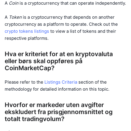
A
Coin
is a cryptocurrency that can operate independently.
Kommende salg
Finansieringsrenter
Lær og tjen
A
Token
is a cryptocurrency that depends on another
cryptocurrency as a platform to operate. Check out the
Kalendere
crypto tokens listings
to view a list of tokens and their
respective platforms.
ICO-kalender
Hva er kriteriet for at en kryptovaluta
Hendelseskalender
eller børs skal oppføres på
CoinMarketCap?
Please refer to the
Listings Criteria
section of the
methodology for detailed information on this topic.
Hvorfor er markeder uten avgifter
ekskludert fra prisgjennomsnittet og
totalt tradingvolum?