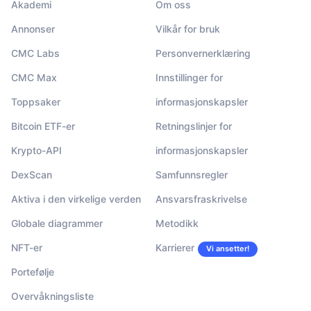
Akademi
Om oss
Annonser
Vilkår for bruk
CMC Labs
Personvernerklæring
CMC Max
Innstillinger for
Toppsaker
informasjonskapsler
Bitcoin ETF-er
Retningslinjer for
Krypto-API
informasjonskapsler
DexScan
Samfunnsregler
Aktiva i den virkelige verden
Ansvarsfraskrivelse
Globale diagrammer
Metodikk
NFT-er
Karrierer
Vi ansetter!
Portefølje
Overvåkningsliste