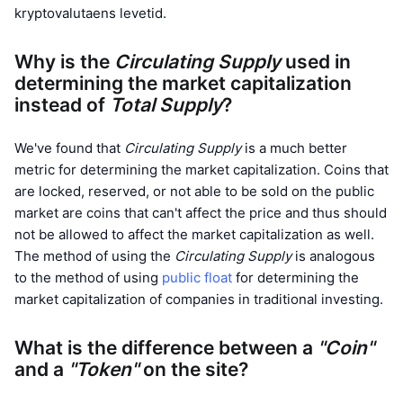
kryptovalutaens levetid.
Trending
Krypto-ETF-er
Opplæring
CMC MCP
Why is the
Nytt
Circulating Supply
used in
Bitcoin ETF-er
x402
Nyheter
determining the market capitalization
instead of
Krypto
Total Supply
?
Ethereum ETF-er
Akademi
Politikk
We've found that
Circulating Supply
is a much better
Teknisk analyse
Forskning
metric for determining the market capitalization. Coins that
Idrett
are locked, reserved, or not able to be sold on the public
RSI
Videoer
market are coins that can't affect the price and thus should
Finans
not be allowed to affect the market capitalization as well.
MACD
Ordbok
The method of using the
Circulating Supply
is analogous
Teknologi
to the method of using
public float
for determining the
market capitalization of companies in traditional investing.
Derivater
Kampanjer
NFT
Oversikt
What is the difference between a
"Coin"
Airdrops
and a
"Token"
on the site?
Samlet NFT-statistikk
Likvidasjoner
Diamantbelønninger