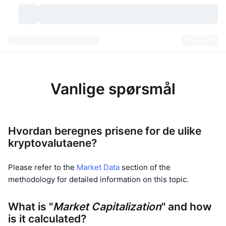
Kryptovaluta
Dashbord
Kryptovaluta
DexScan
Markeder
Rangering
Vanlige spørsmål
Signaler
Børser
Kategorier
New
Markedsoversikt
Hvordan beregnes prisene for de ulike
Populært
Samfunn
Historiske øyeblikksbilder
Spotmarked
Sentraliserte børser
kryptovalutaene?
Ny
Nyhetsstrøm
API
Tokenopplåsninger
Antall kryptovalutaer
Spot
Please refer to the
Market Data
section of the
Vinnere
methodology for detailed information on this topic.
Emner
Yields
Produkter
Bitcoin Kassebeholdninger
Derivater
API
Meme-utforsker
Direktesendinger
Aktiva i den virkelige verden
What is "
BNB Kassebeholdninger
Market Capitalization
" and how
Produkter
Krypto-API
Desentraliserte børser
is it calculated?