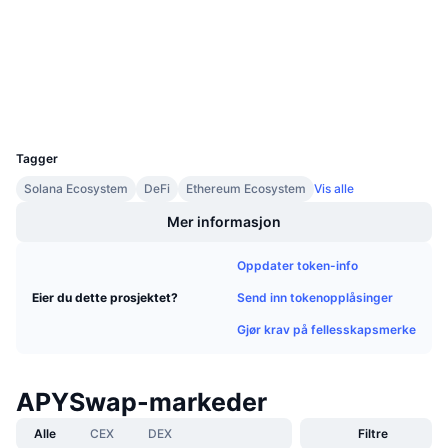
Kommende salg
etherscan.io
Finansieringsrenter
Utforskere
Lær og tjen
Wallets
Kalendere
UCID
8419
ICO-kalender
Tagger
Solana Ecosystem
DeFi
Ethereum Ecosystem
Vis alle
Hendelseskalender
Mer informasjon
Oppdater token-info
Send inn tokenopplåsinger
Eier du dette prosjektet?
Gjør krav på fellesskapsmerke
APYSwap-markeder
Alle
CEX
DEX
Filtre