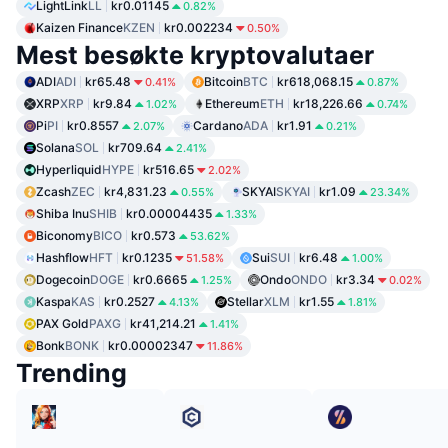
LightLink
LL
kr0.01145
0.82%
Kaizen Finance
KZEN
kr0.002234
0.50%
Mest besøkte kryptovalutaer
ADI
ADI
kr65.48
Bitcoin
BTC
kr618,068.15
0.41%
0.87%
XRP
XRP
kr9.84
Ethereum
ETH
kr18,226.66
1.02%
0.74%
Pi
PI
kr0.8557
Cardano
ADA
kr1.91
2.07%
0.21%
Solana
SOL
kr709.64
2.41%
Hyperliquid
HYPE
kr516.65
2.02%
Zcash
ZEC
kr4,831.23
SKYAI
SKYAI
kr1.09
0.55%
23.34%
Shiba Inu
SHIB
kr0.00004435
1.33%
Biconomy
BICO
kr0.573
53.62%
Hashflow
HFT
kr0.1235
Sui
SUI
kr6.48
51.58%
1.00%
Dogecoin
DOGE
kr0.6665
Ondo
ONDO
kr3.34
1.25%
0.02%
Kaspa
KAS
kr0.2527
Stellar
XLM
kr1.55
4.13%
1.81%
PAX Gold
PAXG
kr41,214.21
1.41%
Bonk
BONK
kr0.00002347
11.86%
Trending