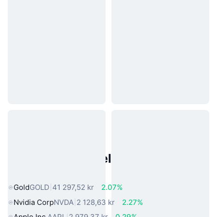
Populære eiendeler fra den
virkelige verden
Gold
GOLD
41 297,52 kr
2.07%
Nvidia Corp
NVDA
2 128,63 kr
2.27%
Apple Inc.
AAPL
2 979,37 kr
0.29%