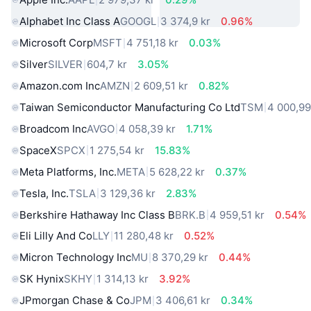
Alphabet Inc Class A
GOOGL
3 374,9 kr
0.96%
Microsoft Corp
MSFT
4 751,18 kr
0.03%
Silver
SILVER
604,7 kr
3.05%
Amazon.com Inc
AMZN
2 609,51 kr
0.82%
Taiwan Semiconductor Manufacturing Co Ltd
TSM
4 000,99
Broadcom Inc
AVGO
4 058,39 kr
1.71%
SpaceX
SPCX
1 275,54 kr
15.83%
Meta Platforms, Inc.
META
5 628,22 kr
0.37%
Tesla, Inc.
TSLA
3 129,36 kr
2.83%
Berkshire Hathaway Inc Class B
BRK.B
4 959,51 kr
0.54%
Eli Lilly And Co
LLY
11 280,48 kr
0.52%
Micron Technology Inc
MU
8 370,29 kr
0.44%
SK Hynix
SKHY
1 314,13 kr
3.92%
JPmorgan Chase & Co
JPM
3 406,61 kr
0.34%