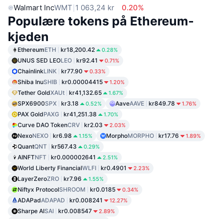
Walmart Inc
WMT
1 063,24 kr
0.20%
Populære tokens på Ethereum-
kjeden
Ethereum
ETH
kr18,200.42
0.28%
UNUS SED LEO
LEO
kr92.41
0.71%
Chainlink
LINK
kr77.90
0.33%
Shiba Inu
SHIB
kr0.00004415
1.20%
Tether Gold
XAUt
kr41,132.65
1.67%
SPX6900
SPX
kr3.18
Aave
AAVE
kr849.78
0.52%
1.76%
PAX Gold
PAXG
kr41,251.38
1.70%
Curve DAO Token
CRV
kr2.03
2.03%
Nexo
NEXO
kr6.98
Morpho
MORPHO
kr17.76
1.15%
1.89%
Quant
QNT
kr567.43
0.29%
AINFT
NFT
kr0.000002641
2.51%
World Liberty Financial
WLFI
kr0.4901
2.23%
LayerZero
ZRO
kr7.96
1.55%
Niftyx Protocol
SHROOM
kr0.0185
0.34%
ADAPad
ADAPAD
kr0.008241
12.27%
Sharpe AI
SAI
kr0.008547
2.89%