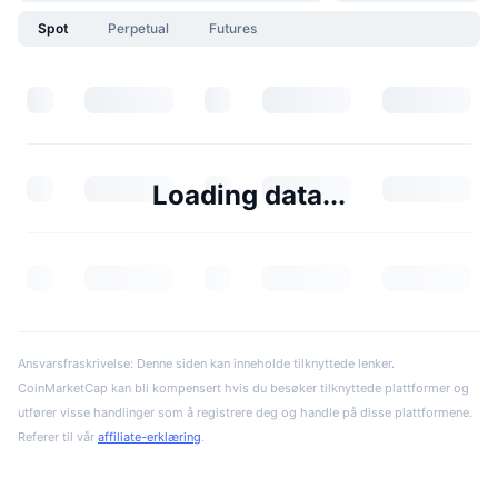
Spot
Perpetual
Futures
Loading data...
Ansvarsfraskrivelse: Denne siden kan inneholde tilknyttede lenker.
CoinMarketCap kan bli kompensert hvis du besøker tilknyttede plattformer og
utfører visse handlinger som å registrere deg og handle på disse plattformene.
Referer til vår
affiliate-erklæring
.