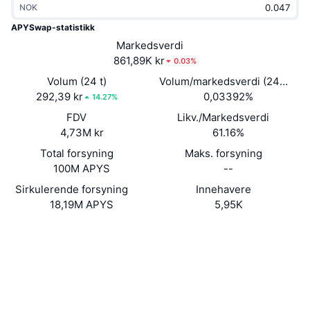
NOK
Trending
Krypto-ETF-er
Opplæring
CMC MCP
APYSwap-statistikk
Nytt
Markedsverdi
Bitcoin ETF-er
x402
Nyheter
861,89K kr
0.03%
Krypto
Ethereum ETF-er
Volum (24 t)
Volum/markedsverdi (24 timer
Akademi
292,39 kr
0,03392%
14.27%
Politikk
FDV
Likv./Markedsverdi
Teknisk analyse
Forskning
4,73M kr
61.16%
Idrett
Total forsyning
Maks. forsyning
RSI
Videoer
100M APYS
--
Finans
MACD
Sirkulerende forsyning
Innehavere
Ordbok
18,19M APYS
5,95K
Teknologi
Nettsted
Website
Whitepaper
Derivater
Kampanjer
Sosiale medier
NFT
Oversikt
Airdrops
0xf741...ea3615
Kontrakter
Samlet NFT-statistikk
Likvidasjoner
3.4
Diamantbelønninger
Vurdering (CertiK)