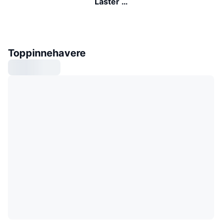
Laster …
Toppinnehavere