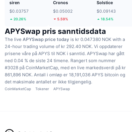
siren
Cronos
Solstice
$0.03757
$0.05002
$0.09143
20.26%
5.59%
18.54%
APYSwap pris sanntidsdata
The live
APYSwap price today
is kr 0.047380 NOK with a
24-hour trading volume of kr 292.40 NOK.
Vi oppdaterer
prisene våre på APYS til NOK i sanntid.
APYSwap har gått
ned 0.04 % de siste 24 timene.
Rangert som nummer
#3028 på CoinMarketCap, med en live markedsverdi på kr
861,896 NOK.
Antall i omløp er 18,191,036 APYS bitcoin
og
det maksimale antallet er ikke tilgjengelig.
CoinMarketCap
Tokener
APYSwap