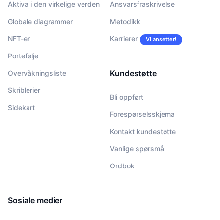
Aktiva i den virkelige verden
Ansvarsfraskrivelse
Globale diagrammer
Metodikk
NFT-er
Karrierer
Vi ansetter!
Portefølje
Kundestøtte
Overvåkningsliste
Skriblerier
Bli oppført
Sidekart
Forespørselsskjema
Kontakt kundestøtte
Vanlige spørsmål
Ordbok
Sosiale medier