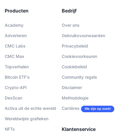
Producten
Bedrijf
Academy
Over ons
Adverteren
Gebruiksvoorwaarden
CMC Labs
Privacybeleid
CMC Max
Cookievoorkeuren
Topverhalen
Cookiebeleid
Bitcoin ETF's
Community regels
Crypto-API
Disclaimer
DexScan
Methodologie
Activa uit de echte wereld
Carrières
We zijn op zoek!
Wereldwijde grafieken
Klantenservice
NFTs