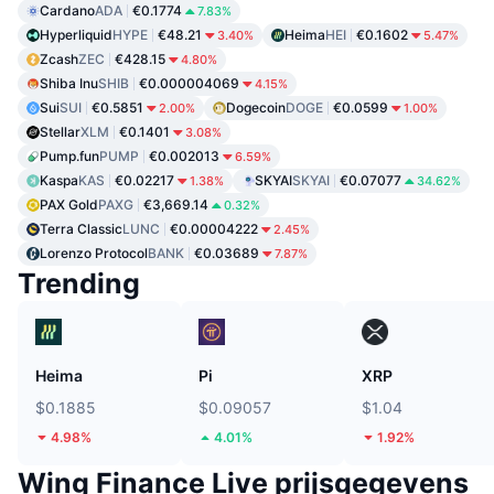
Cardano
ADA
€0.1774
7.83%
Hyperliquid
HYPE
€48.21
Heima
HEI
€0.1602
3.40%
5.47%
Zcash
ZEC
€428.15
4.80%
Shiba Inu
SHIB
€0.000004069
4.15%
Sui
SUI
€0.5851
Dogecoin
DOGE
€0.0599
2.00%
1.00%
Stellar
XLM
€0.1401
3.08%
Pump.fun
PUMP
€0.002013
6.59%
Kaspa
KAS
€0.02217
SKYAI
SKYAI
€0.07077
1.38%
34.62%
PAX Gold
PAXG
€3,669.14
0.32%
Terra Classic
LUNC
€0.00004222
2.45%
Lorenzo Protocol
BANK
€0.03689
7.87%
Trending
Heima
Pi
XRP
$0.1885
$0.09057
$1.04
4.98%
4.01%
1.92%
Wing Finance Live prijsgegevens