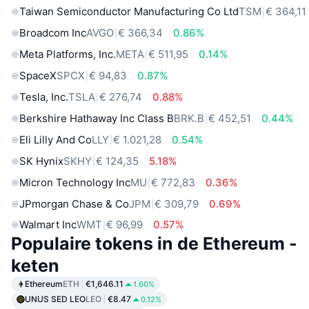
Taiwan Semiconductor Manufacturing Co Ltd
TSM
€ 364,11
Broadcom Inc
AVGO
€ 366,34
0.86%
Meta Platforms, Inc.
META
€ 511,95
0.14%
SpaceX
SPCX
€ 94,83
0.87%
Tesla, Inc.
TSLA
€ 276,74
0.88%
Berkshire Hathaway Inc Class B
BRK.B
€ 452,51
0.44%
Eli Lilly And Co
LLY
€ 1.021,28
0.54%
SK Hynix
SKHY
€ 124,35
5.18%
Micron Technology Inc
MU
€ 772,83
0.36%
JPmorgan Chase & Co
JPM
€ 309,79
0.69%
Walmart Inc
WMT
€ 96,99
0.57%
Populaire tokens in de Ethereum -
keten
Ethereum
ETH
€1,646.11
1.60%
UNUS SED LEO
LEO
€8.47
0.12%