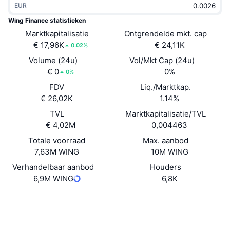
EUR
Trending
Crypto-ETF's
Leren
CMC MCP
Wing Finance statistieken
Marktkapitalisatie
Nieuw
Ontgrendelde mkt. cap
Bitcoin ETF's
x402
Nieuws
€ 17,96K
€ 24,11K
0.02%
Crypto
Ethereum (Ethereum) ETF's
Volume (24u)
Vol/Mkt Cap (24u)
Academy
€ 0
0%
0%
Politiek
FDV
Liq./Marktkap.
Technische analyse
Onderzoek
€ 26,02K
1.14%
Sport
TVL
Marktkapitalisatie/TVL
RSI
Video's
€ 4,02M
0,004463
Financiën
MACD
Totale voorraad
Max. aanbod
Woordenlijst
7,63M WING
10M WING
Technologie
Verhandelbaar aanbod
Houders
Derivaten
Campagnes
6,9M WING
6,8K
NFT
Overzicht
Website
Airdrops
Website
Whitepaper
Sociale kanalen
Totale NFT-statistieken
Liquidaties
Diamanten beloningen
0xDb0f...a86A1a