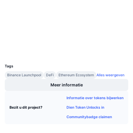
Contracten
Aankomende verkopen
Financieringstarieven
Leren & Verdienen
3.9
Beoordeling (CertiK)
Audits
Kalenders
etherscan.io
Explorers
ICO kalender
Wallets
UCID
Agenda
7048
Tags
Binance Launchpool
DeFi
Ethereum Ecosystem
Alles weergeven
Meer informatie
Informatie over tokens bijwerken
Dien Token Unlocks in
Bezit u dit project?
Communitybadge claimen