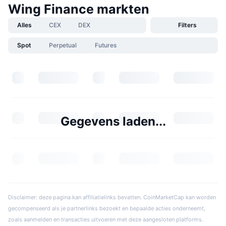
Wing Finance markten
Alles
CEX
DEX
Filters
Spot
Perpetual
Futures
Gegevens laden...
Disclaimer: deze pagina kan affiliatielinks bevatten. CoinMarketCap kan worden
gecompenseerd als je partnerlinks bezoekt en bepaalde acties onderneemt,
zoals aanmelden en transacties uitvoeren met deze aangesloten platforms.