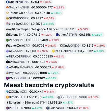
Chainlink
LINK
€7.04
0.34%
Shiba Inu
SHIB
€0.000004177
2.95%
Tether Gold
XAUt
€3,695.48
3.80%
SPX6900
SPX
€0.2827
0.52%
Lido DAO
LDO
€0.2575
5.24%
Artificial Superintelligence Alliance
FET
€0.1213
5.00%
Ethena
ENA
€0.07819
ether.fi
ETHFI
€0.3158
1.20%
0.89%
Pepe
PEPE
€0.000002469
1.20%
LayerZero
ZRO
€0.6726
Ondo
ONDO
€0.3215
0.63%
2.20%
Aave
AAVE
€76.63
PAX Gold
PAXG
€3,706.32
2.92%
3.87%
PEAKDEFI
PEAK
€0.00005355
0.61%
XYRO
XYRO
€0.0001623
2.64%
ADAPad
ADAPAD
€0.000752
12.68%
Wat
WAT
€0.0000001999
2.28%
RMRK
RMRK
€0.009362
0.38%
Meest bezochte cryptovaluta
ZIGChain
ZIG
€0.03441
9.31%
Bitcoin
BTC
€56,111.31
XRP
XRP
€0.9066
0.42%
1.56%
Ethereum (Ethereum)
ETH
€1,658.20
1.87%
Pi
PI
€0.07893
Solana
SOL
€63.49
4.72%
1.07%