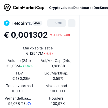
Cryptovaluta's
Dashboards
DexScan
Telcoin
183K
#142
TEL
€ 0,001302
4.15%
(
24h
)
Marktkapitalisatie
€ 125,17M
4.15%
Volume (24u)
Vol/Mkt Cap (24u)
€ 1,08M
0,8663%
29.32%
FDV
Liq./Marktkap.
€ 130,28M
0.59%
Totale voorraad
Max. aanbod
100B TEL
100B TEL
Verhandelbaar aanbod
Houders
96,07B TEL
100,97K