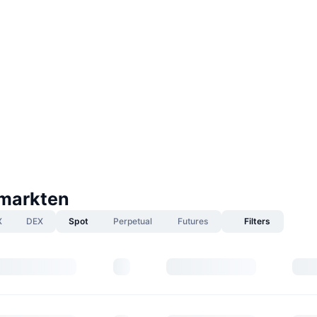
 markten
X
DEX
Spot
Perpetual
Futures
Filters