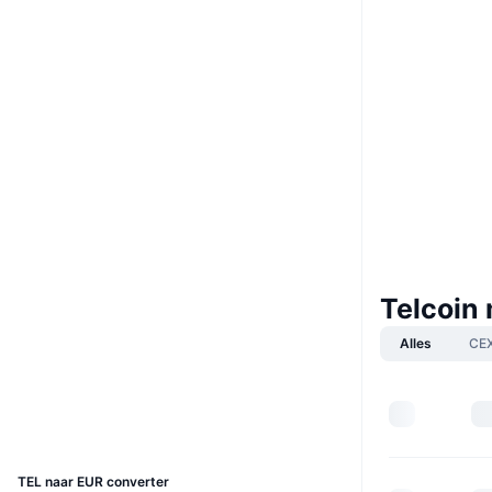
Boost
Website
Whitepaper
Website
Sociale kanalen
0x467b...27790f
Contracten
4.3
Beoordeling (CertiK)
Audits
Telcoin
etherscan.io
Explorers
Alles
CE
Wallets
UCID
2394
TEL naar EUR converter