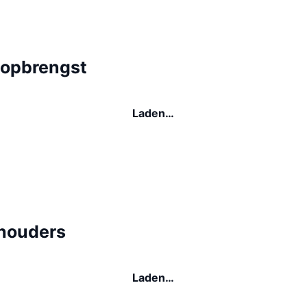
-opbrengst
Laden…
 houders
Laden…