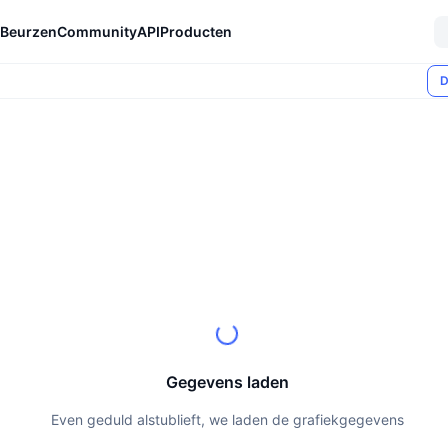
Beurzen
Community
API
Producten
D
Gegevens laden
Even geduld alstublieft, we laden de grafiekgegevens