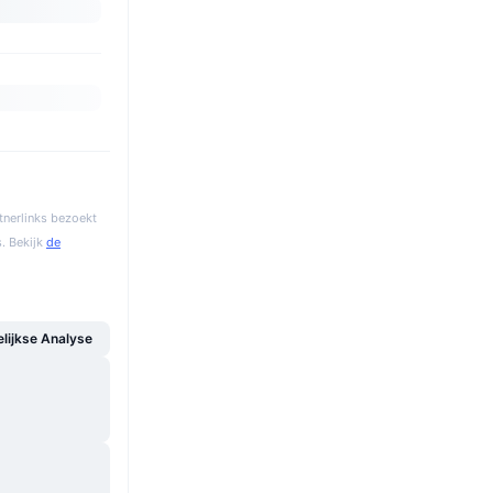
tnerlinks bezoekt
. Bekijk
de
ijkse Analyse