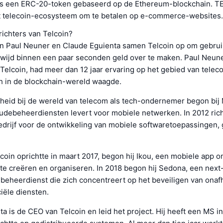
 is een ERC-20-token gebaseerd op de Ethereum-blockchain. T
et telecoin-ecosysteem om te betalen op e-commerce-websites.
richters van Telcoin?
ten Paul Neuner en Claude Eguienta samen Telcoin op om gebrui
wijd binnen een paar seconden geld over te maken. Paul Neune
 Telcoin, had meer dan 12 jaar ervaring op het gebied van tele
ch in de blockchain-wereld waagde.
nheid bij de wereld van telecom als tech-ondernemer begon bij
audebeheerdiensten levert voor mobiele netwerken. In 2012 rich
edrijf voor de ontwikkeling van mobiele softwaretoepassingen, 
lcoin oprichtte in maart 2017, begon hij Ikou, een mobiele app 
e creëren en organiseren. In 2018 begon hij Sedona, een next
beheerdienst die zich concentreert op het beveiligen van onaf
iële diensten.
a is de CEO van Telcoin en leid het project. Hij heeft een MS in