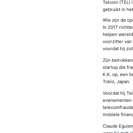
Telcoin (TEL)
gebruikt in h
Wie zijn de op
In 2017 richt
helpen wereld
voorzitter van
voordat hij zi
Zijn betrokke
startup die fr
K.K. op, een b
Tokio, Japan.
Voordat hij Te
evenementen t
telecomfraude
mobiele financ
Claude Eguient