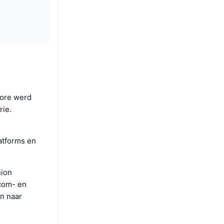
pore werd
rie.
atforms en
nion
ecom- en
n naar