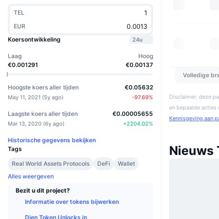
TEL
EUR
Koersontwikkeling
24u
Laag
Hoog
€0.001291
€0.00137
Volledige b
Hoogste koers aller tijden
€0.05632
Disclaimer: deze pa
May 11, 2021
(
5y ago
)
-97.69
%
en bepaalde acties
Laagste koers aller tijden
€0.00005655
Kennisgeving aan p
Mar 13, 2020
(
6y ago
)
+
2204.02
%
Historische gegevens bekijken
Nieuws 
Tags
Real World Assets Protocols
DeFi
Wallet
Alles weergeven
Bezit u dit project?
Informatie over tokens bijwerken
Dien Token Unlocks in