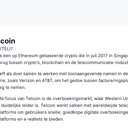
lcoin
 (TEL)?
is een op Ethereum gebaseerde crypto die in juli 2017 in Singa
brug tussen crypto's, blockchain en de telecommunicatie-indust
eeft als doel samen te werken met toonaangevende namen in de
rie, zoals Verizon en AT&T, om het gedoe tussen factureringspl
eg te nemen.
ste focus van Telcoin is de overboekingsmarkt, waar Western U
duidelijke leider is. Telcoin werkt samen met wereldwijde tel
latforms om gebruikers snelle, goedkope digitale overboekinge
atforms en e-wallets te bieden.