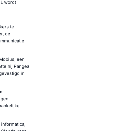
EL wordt
kers te
r, de
communicatie
 Mobius, een
tte hij Pangea
gevestigd in
om
-gen
hankelijke
 informatica,