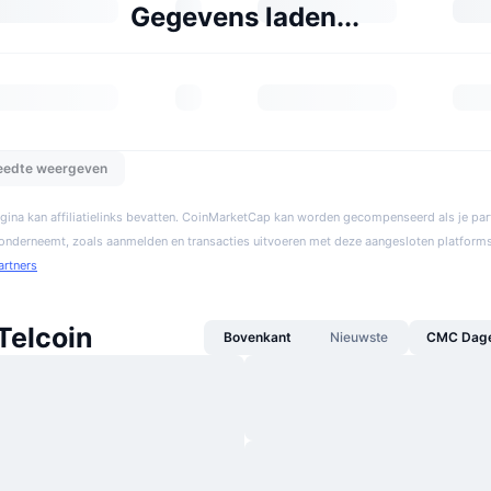
Gegevens laden...
reedte weergeven
gina kan affiliatielinks bevatten. CoinMarketCap kan worden gecompenseerd als je par
 onderneemt, zoals aanmelden en transacties uitvoeren met deze aangesloten platforms
artners
Telcoin
Bovenkant
Nieuwste
CMC Dagel