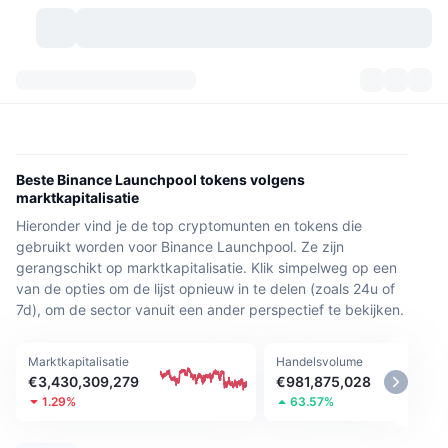
Cryptovaluta's
Dashboards
Cryptovaluta's
DexScan
Markten
Ranglijst
Beste Binance Launchpool tokens volgens
marktkapitalisatie
Signalen
Beurzen
Categorieën
New
Marktoverzicht
Hieronder vind je de top cryptomunten en tokens die
gebruikt worden voor Binance Launchpool. Ze zijn
Populair
Community
Historische snapshots
Spotmarkt
Gecentraliseerde beurzen
gerangschikt op marktkapitalisatie. Klik simpelweg op een
van de opties om de lijst opnieuw in te delen (zoals 24u of
Nieuw
Feeds
API
Token-ontgrendelingen
7d), om de sector vanuit een ander perspectief te bekijken.
Aantal cryptovaluta's
Spot
Stijgers
Onderwerpen
Opbrengsten
Producten
Bitcoin Schatkisten
Derivaten
API
Marktkapitalisatie
Handelsvolume
€3,430,309,279
€981,875,028
Meme-verkenner
1.29%
63.57%
Live
Activa uit de echte wereld
BNB Schatkisten
Producten
Crypto-API
Gedecentraliseerde beurs: