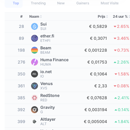
Tophandelaren
Artikelen
Instroom/uitstroom van exchanges
DEX API
Converter
Top
Trending
New
Gainers
Most Visited
Leaderboards
Spot
Sentiment
Zakelijk
#
Naam
Prijs
24 uur %
Nieuwsbrief
Indicatoren
Trending
Derivaten
Sui
28
€ 0,5829
2.65%
SUI
Prijzen
CMC Launch
Aankomend
Fear & greed index
ether.fi
89
€ 0,3071
3.46%
ETHFI
Bronnen
CMC Labs
Recent toegevoegd
Seizoensindex Altcoin
Beam
198
€ 0,001228
0.73%
BEAM
CMC Max
Huma Finance
Winnaars en verliezers
Indicatoren marktcyclus
276
€ 0,01753
2.26%
HUMA
Documentatie
io.net
Topverhalen
350
€ 0,1064
1.58%
Meest bezocht
Bitcoin-dominantie
IO
FAQ
Venus
361
€ 2,33
0.08%
Telegram-bot
XVS
Sentiment van de gemeenschap
CoinMarketCap 20 Index
RedStone
AI-integraties
385
€ 0,07628
2.41%
RED
Adverteren
Chain ranking
CoinMarketCap 100 Index
Gravity
392
€ 0,003194
0.14%
CMC Agent Hub
G
Altlayer
Voorspellingsmarkten
ETF-stromen
399
€ 0,005004
1.84%
Site-widgets
ALT
Vaardighedenmarktplaats