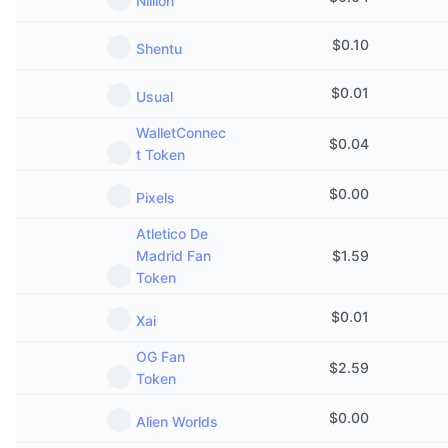
Nillion
Aankomende verkopen
Financieringstarieven
Leren & Verdienen
$
0.10
Shentu
Kalenders
$
0.01
Usual
WalletConnec
ICO kalender
$
0.04
t Token
Agenda
$
0.00
Pixels
Atletico De
Madrid Fan
$
1.59
Token
$
0.01
Xai
OG Fan
$
2.59
Token
$
0.00
Alien Worlds