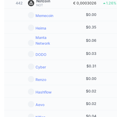
Notcoin
442
€ 0,0003026
1.26%
Trending
Crypto-ETF's
NOT
Leren
CMC MCP
$
0.00
Memecoin
Nieuw
Bitcoin ETF's
x402
Nieuws
$
0.35
Heima
Crypto
Ethereum (Ethereum) ETF's
Academy
Manta
$
0.06
Politiek
Network
Technische analyse
Onderzoek
$
0.03
Sport
DODO
RSI
Video's
$
0.31
Financiën
Cyber
MACD
Woordenlijst
$
0.00
Technologie
Renzo
Derivaten
Campagnes
$
0.02
Hashflow
NFT
Overzicht
Airdrops
$
0.02
Aevo
Totale NFT-statistieken
Liquidaties
Diamanten beloningen
$
0.04