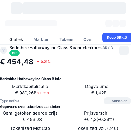
Cryptovaluta's
Dashboards
Cryptovaluta's
Koop BRK.B
Grafiek
Markten
Tokens
Over
DexScan
Berkshire Hathaway Inc Class B aandelenkoers
Markten
Ranglijst
BRK.B
#
13
€ 454,48
Signalen
Beurzen
0.21%
Categorieën
New
Marktoverzicht
Populair
Community
Historische snapshots
Spotmarkt
Gecentraliseerde beurzen
Berkshire Hathaway Inc Class B Info
Marktkapitalisatie
Dagvolume
Nieuw
Feeds
API
Token-ontgrendelingen
Aantal cryptovaluta's
Spot
€ 980,26B
€ 1,42B
0.21%
Type activa
Aandelen
Stijgers
Onderwerpen
Opbrengsten
Producten
Bitcoin Schatkisten
Derivaten
API
Gegevens over tokenized aandelen
Gem. getokeniseerde prijs
Prijsverschil
Meme-verkenner
Live
Activa uit de echte wereld
BNB Schatkisten
€ 453,28
+€ 1,2(-0.26%)
Producten
Crypto-API
Gedecentraliseerde beurs:
Tokenized Mkt Cap
Tokenized Vol. (24u)