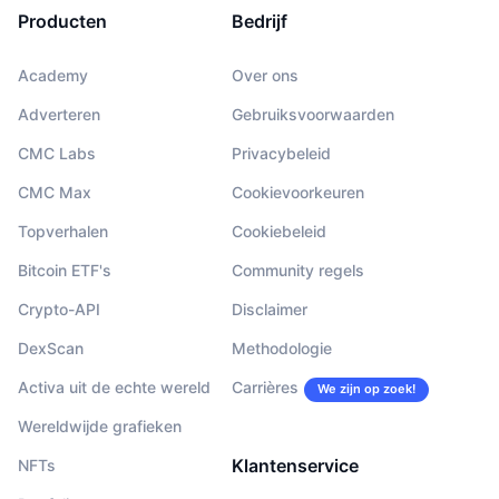
Producten
Bedrijf
Academy
Over ons
Adverteren
Gebruiksvoorwaarden
CMC Labs
Privacybeleid
CMC Max
Cookievoorkeuren
Topverhalen
Cookiebeleid
Bitcoin ETF's
Community regels
Crypto-API
Disclaimer
DexScan
Methodologie
Activa uit de echte wereld
Carrières
We zijn op zoek!
Wereldwijde grafieken
Klantenservice
NFTs