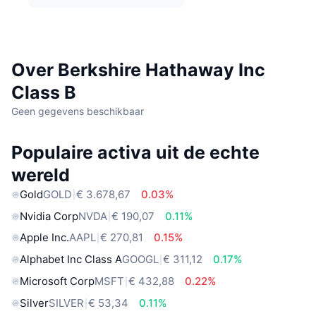
Over Berkshire Hathaway Inc
Class B
Geen gegevens beschikbaar
Populaire activa uit de echte
wereld
Gold
GOLD
€ 3.678,67
0.03%
Nvidia Corp
NVDA
€ 190,07
0.11%
Apple Inc.
AAPL
€ 270,81
0.15%
Alphabet Inc Class A
GOOGL
€ 311,12
0.17%
Microsoft Corp
MSFT
€ 432,88
0.22%
Silver
SILVER
€ 53,34
0.11%