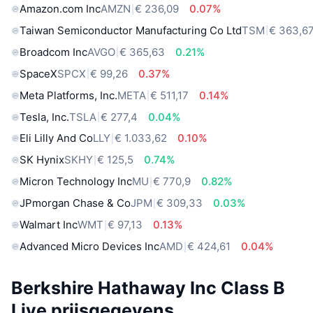
Amazon.com Inc
AMZN
€ 236,09
0.07%
Taiwan Semiconductor Manufacturing Co Ltd
TSM
€ 363,6
Broadcom Inc
AVGO
€ 365,63
0.21%
SpaceX
SPCX
€ 99,26
0.37%
Meta Platforms, Inc.
META
€ 511,17
0.14%
Tesla, Inc.
TSLA
€ 277,4
0.04%
Eli Lilly And Co
LLY
€ 1.033,62
0.10%
SK Hynix
SKHY
€ 125,5
0.74%
Micron Technology Inc
MU
€ 770,9
0.82%
JPmorgan Chase & Co
JPM
€ 309,33
0.03%
Walmart Inc
WMT
€ 97,13
0.13%
Advanced Micro Devices Inc
AMD
€ 424,61
0.04%
Berkshire Hathaway Inc Class B
Live prijsgegevens